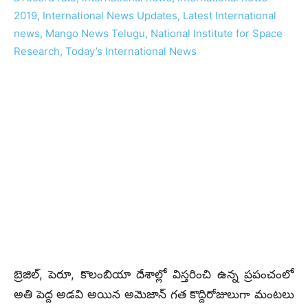
బ్రెజిల్, పెరూ, కొలంబియా దేశాల్లో విస్తరించి ఉన్న ప్రపంచంలో
అతి పెద్ద అడవి అయిన అమెజాన్ గత కొద్దిరోజులుగా మంటలు