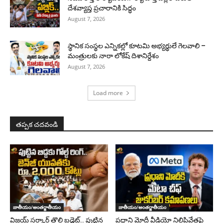
దేశవ్యాప్త ప్రచారానికి సిద్ధం
August 7, 2026
స్థానిక సంస్థల ఎన్నికల్లో కూటమి అభ్యర్థులే గెలవాలి –
మంత్రులకు నారా లోకేష్ దిశానిర్దేశం
August 7, 2026
Load more
తప్పక చదవండి
జాతీయం/అంతర్జాతీయం
జాతీయం/అంతర్జాతీయం
విజయ్ సర్కార్ తొలి బడ్జెట్.. పుట్టిన
ప్రధాని మోదీ వీడియో నిలిపివేతపై