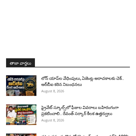
తాజా వార్తలు
లోన్ యాప్‌ల వేధింపులు, ఏజెంట్ల అరాచకాలకు చెక్..
ఆర్‌బీఐ కఠిన నిబంధనలు
August 8, 2026
ప్రైవేట్ స్కూల్స్‌లో ఫీజుల వివరాలు బహిరంగంగా
ప్రకటించాలి.. రేవంత్ సర్కార్ కీలక ఉత్తర్వులు
August 8, 2026