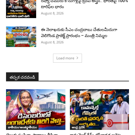
రష్యా చమురు కొనుగోళ్లపై ట్రంప్ అస్త్రం.. భారత్‌పై 100%
టారిఫ్‌ల భారం
August 8, 2026
ఈ నెలాఖరుకు సీఎం చంద్రబాబు చేతులమీదుగా
వెలిగొండ ప్రాజెక్ట్‌ ప్రారంభం – మంత్రి నిమ్మల
August 8, 2026
Load more
తప్పక చదవండి
జాతీయం/అంతర్జాతీయం
ఆంధ్ర ప్రదేశ్
జైలుకు పంపినా, ప్రాణాలు తీసినా..
కామన్వెల్త్ గేమ్స్‌లో భారత అథ్లెట్ల