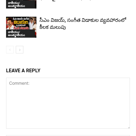
జాతీయం/
అంతర్జాతీయం
సీఎం విజయ్, సంగీత విడాకుల వ్యవహారంలో
కీలక మలుపు
జాతీయం/
అంతర్జాతీయం
LEAVE A REPLY