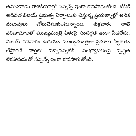
తమిళనాడు రాజకీయాల్లో సస్పెన్స్ ఇంకా కొనసాగుతోంది. టీవీకే
అధినేత విజయ్‌ ప్రభుత్వ ఏర్పాటుకు చేస్తున్న ప్రయత్నాల్లో అనేక
మలుపులు చోటుచేసుకుంటున్నాయి. శుక్రవారం నాటి
పరిణామాలతో ముఖ్యమంత్రి పీఠంపై సందిగ్ధత ఇంకా వీడలేదు.
విజయ్‌ శనివారం ఉదయం ముఖ్యమంత్రిగా ప్రమాణ స్వీకారం
చేస్తారనే వార్తలు వచ్చినప్పటికీ, సంఖ్యాబలంపై స్పష్టత
లేకపోవడంతో సస్పెన్స్ ఇంకా కొనసాగుతోంది.