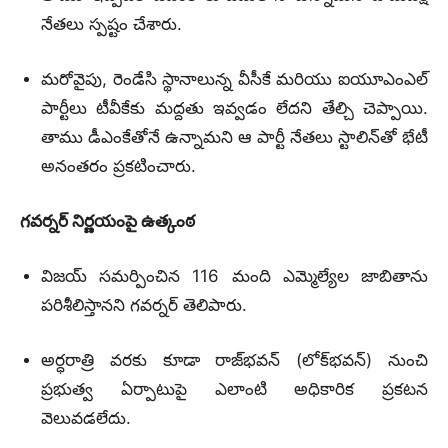
నేతలు స్పష్టం చేశారు.
మరోవైపు, రెండేసి స్థానాలున్న వీసీకే మరియు ఐయూఎంఎల్‌
పార్టీలు టీవీకేకు మద్దతు ఇవ్వడం లేదని తేల్చి చెప్పాయి.
తాము డీఎంకేతోనే ఉన్నామని ఆ పార్టీ నేతలు స్టాలిన్‌తో భేటీ
అనంతరం ప్రకటించారు.
గవర్నర్ నిర్ణయంపై ఉత్కంఠ
విజయ్‌ సమర్పించిన 116 మంది ఎమ్మెల్యేల జాబితాను
పరిశీలిస్తానని గవర్నర్ తెలిపారు.
అర్ధరాత్రి వరకు కూడా రాజ్‌భవన్ (లోక్‌భవన్) నుంచి
ప్రభుత్వ ఏర్పాటుపై ఎలాంటి అధికారిక ప్రకటన
వెలువడలేదు.