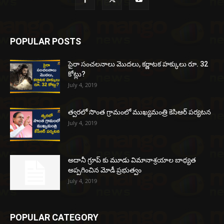
POPULAR POSTS
సైరా సంచలనాలు మొదలు, కర్ణాటక హక్కులు రూ. 32
కోట్లు?
July 4, 2019
త్వరలో సొంత గ్రామంలో ముఖ్యమంత్రి కెసిఆర్ పర్యటన
July 4, 2019
అదానీ గ్రూప్ కు మూడు విమానాశ్రయాల బాధ్యత
అప్పగించిన మోడీ ప్రభుత్వం
July 4, 2019
POPULAR CATEGORY