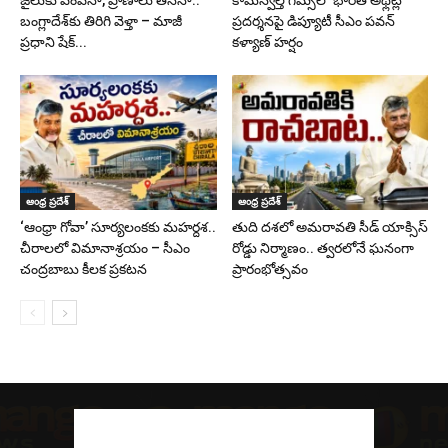
బంగ్లాదేశ్‌కు తిరిగి వెళ్తా – మాజీ
ప్రదర్శనపై డిప్యూటీ సీఎం పవన్
ప్రధాని షేక్...
కళ్యాణ్ హర్షం
ఆంధ్ర ప్రదేశ్
ఆంధ్ర ప్రదేశ్
‘ఆంధ్రా గోవా’ సూర్యలంకకు మహర్దశ..
తుది దశలో అమరావతి సీడ్ యాక్సిస్
చీరాలలో విమానాశ్రయం – సీఎం
రోడ్డు నిర్మాణం.. త్వరలోనే ఘనంగా
చంద్రబాబు కీలక ప్రకటన
ప్రారంభోత్సవం