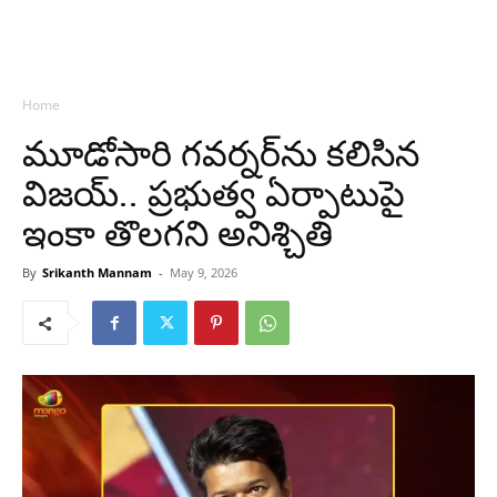
Home
మూడోసారి గవర్నర్‌ను కలిసిన
విజయ్‌.. ప్రభుత్వ ఏర్పాటుపై
ఇంకా తొలగని అనిశ్చితి
By
Srikanth Mannam
-
May 9, 2026