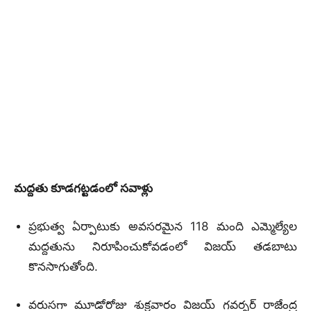
మద్దతు కూడగట్టడంలో సవాళ్లు
ప్రభుత్వ ఏర్పాటుకు అవసరమైన 118 మంది ఎమ్మెల్యేల
మద్దతును నిరూపించుకోవడంలో విజయ్‌ తడబాటు
కొనసాగుతోంది.
వరుసగా మూడోరోజు శుక్రవారం విజయ్‌ గవర్నర్‌ రాజేంద్ర