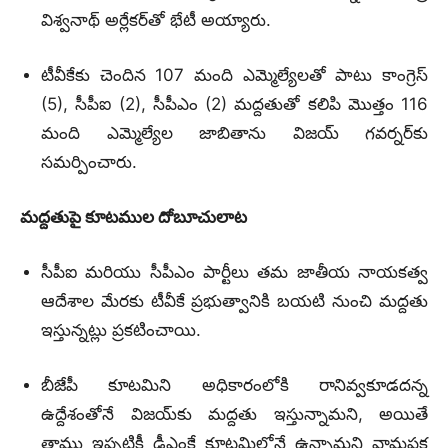
విశ్వనాథ్‌ అర్లేకర్‌తో భేటీ అయ్యారు.
టీవీకేకు చెందిన 107 మంది ఎమ్మెల్యేలతో పాటు కాంగ్రెస్
(5), సీపీఐ (2), సీపీఎం (2) మద్దతుతో కలిపి మొత్తం 116
మంది ఎమ్మెల్యేల జాబితాను విజయ్‌ గవర్నర్‌కు
సమర్పించారు.
మద్దతుపై కూటముల దోబూచులాట
సీపీఐ మరియు సీపీఎం పార్టీలు తమ జాతీయ నాయకత్వ
ఆదేశాల మేరకు టీవీకే ప్రభుత్వానికి బయటి నుంచి మద్దతు
ఇస్తున్నట్లు ప్రకటించాయి.
బీజేపీ కూటమిని అధికారంలోకి రానివ్వకూడదన్న
ఉద్దేశంతోనే విజయ్‌కు మద్దతు ఇస్తున్నామని, అయితే
తాము ఇప్పటికీ డీఎంకే కూటమిలోనే ఉన్నామని వామపక్ష