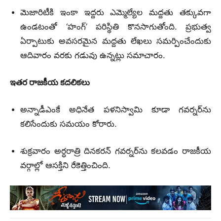
మెజారిటీకి ఇంకా ఇద్దరు ఎమ్మెల్యేల మద్దతు తక్కువగా
ఉండటంతో ‘హంగ్’ పరిస్థితి కొనసాగుతోంది. ప్రభుత్వ
ఏర్పాటుకు అవసరమైన మద్దతు లేఖలు సమర్పించేందుకు
ఆదివారం వరకు గడువు ఉన్నట్లు సమాచారం.
ఇతర రాజకీయ కదలికలు
అన్నాడీఎంకే అధినేత పళనిస్వామి కూడా గవర్నర్‌ను
కలిసేందుకు సమయం కోరారు.
శుక్రవారం అర్ధరాత్రి దినకరన్ గవర్నర్‌ను కలవడం రాజకీయ
వర్గాల్లో ఆసక్తిని రేకెత్తించింది.