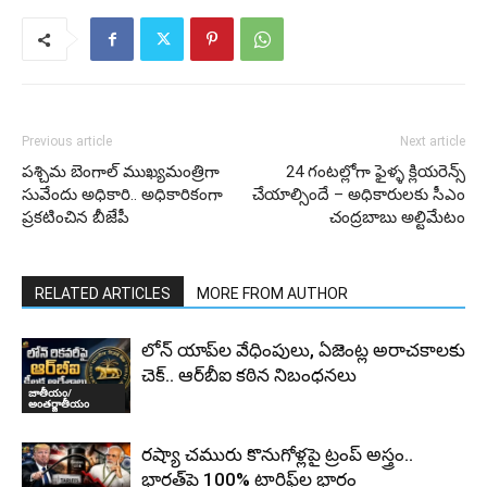
Previous article
Next article
పశ్చిమ బెంగాల్ ముఖ్యమంత్రిగా
24 గంటల్లోగా ఫైళ్ళ క్లియరెన్స్
సువేందు అధికారి.. అధికారికంగా
చేయాల్సిందే – అధికారులకు సీఎం
ప్రకటించిన బీజేపీ
చంద్రబాబు అల్టిమేటం
RELATED ARTICLES
MORE FROM AUTHOR
లోన్ యాప్‌ల వేధింపులు, ఏజెంట్ల అరాచకాలకు
చెక్.. ఆర్‌బీఐ కఠిన నిబంధనలు
జాతీయం/
అంతర్జాతీయం
రష్యా చమురు కొనుగోళ్లపై ట్రంప్ అస్త్రం..
భారత్‌పై 100% టారిఫ్‌ల భారం