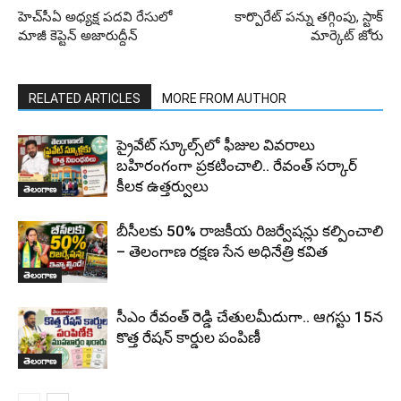
హెచ్‌సీఏ అధ్యక్ష పదవి రేసులో
కార్పొరేట్ పన్ను తగ్గింపు, స్టాక్
మాజీ కెప్టెన్ అజారుద్దీన్
మార్కెట్ జోరు
RELATED ARTICLES
MORE FROM AUTHOR
ప్రైవేట్ స్కూల్స్‌లో ఫీజుల వివరాలు
బహిరంగంగా ప్రకటించాలి.. రేవంత్ సర్కార్
కీలక ఉత్తర్వులు
తెలంగాణ
బీసీలకు 50% రాజకీయ రిజర్వేషన్లు కల్పించాలి
– తెలంగాణ రక్షణ సేన అధినేత్రి కవిత
తెలంగాణ
సీఎం రేవంత్ రెడ్డి చేతులమీదుగా.. ఆగస్టు 15న
కొత్త రేషన్ కార్డుల పంపిణీ
తెలంగాణ