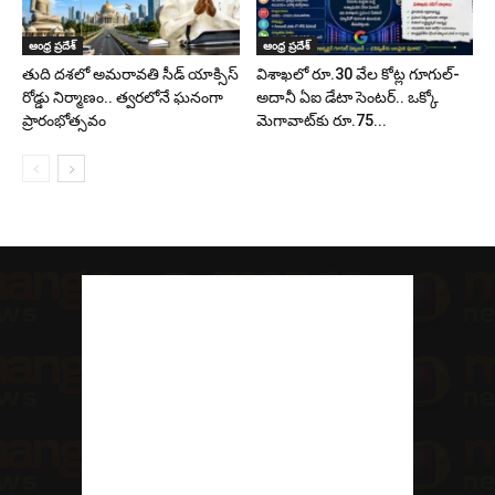
ఆంధ్ర ప్రదేశ్
ఆంధ్ర ప్రదేశ్
తుది దశలో అమరావతి సీడ్ యాక్సిస్
విశాఖలో రూ.30 వేల కోట్ల గూగుల్-
రోడ్డు నిర్మాణం.. త్వరలోనే ఘనంగా
అదానీ ఏఐ డేటా సెంటర్.. ఒక్కో
ప్రారంభోత్సవం
మెగావాట్‌కు రూ.75...