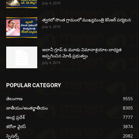
July 4, 2019
త్వరలో సొంత గ్రామంలో ముఖ్యమంత్రి కెసిఆర్ పర్యటన
July 4, 2019
అదానీ గ్రూప్ కు మూడు విమానాశ్రయాల బాధ్యత
అప్పగించిన మోడీ ప్రభుత్వం
July 4, 2019
POPULAR CATEGORY
తెలంగాణ
9555
జాతీయం/అంతర్జాతీయం
8305
ఆంధ్ర ప్రదేశ్
7777
కరోనా వైరస్
3874
స్పెషల్స్
2082