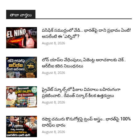
తాజా వార్తలు
పసిఫిక్ సముద్రంలో వేడి… భారత్‌పై దాని ప్రభావం ఏంటి!
అసలేంటి ఈ ‘ఎల్నినో’?
August 8, 2026
లోన్ యాప్‌ల వేధింపులు, ఏజెంట్ల అరాచకాలకు చెక్..
ఆర్‌బీఐ కఠిన నిబంధనలు
August 8, 2026
ప్రైవేట్ స్కూల్స్‌లో ఫీజుల వివరాలు బహిరంగంగా
ప్రకటించాలి.. రేవంత్ సర్కార్ కీలక ఉత్తర్వులు
August 8, 2026
రష్యా చమురు కొనుగోళ్లపై ట్రంప్ అస్త్రం.. భారత్‌పై 100%
టారిఫ్‌ల భారం
August 8, 2026