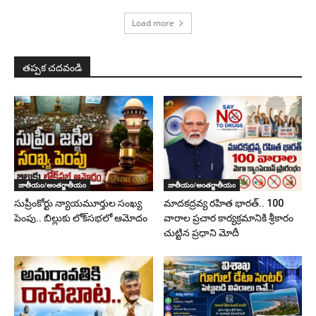
Load more
తప్పక చదవండి
జాతీయం/అంతర్జాతీయం
జాతీయం/అంతర్జాతీయం
సుప్రీంకోర్టు న్యాయమూర్తుల సంఖ్య
మాదకద్రవ్య రహిత భారత్.. 100
పెంపు.. బిల్లుకు లోక్‌సభలో ఆమోదం
వారాల ప్రచార కార్యక్రమానికి శ్రీకారం
చుట్టిన ప్రధాని మోదీ