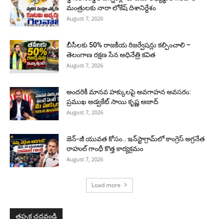
మంత్రులకు నారా లోకేష్ దిశానిర్దేశం
August 7, 2026
బీసీలకు 50% రాజకీయ రిజర్వేషన్లు కల్పించాలి –
తెలంగాణ రక్షణ సేన అధినేత్రి కవిత
August 7, 2026
అందరికీ మానవ హక్కులపై అవగాహన అవసరం:
ప్రముఖ అడ్వకేట్ సాయి కృష్ణ ఆజాద్
August 7, 2026
జెన్-జీ యువత కోసం.. ఇన్‌స్టాగ్రామ్‌లో కాంగ్రెస్ అగ్రనేత
రాహుల్ గాంధీ కొత్త కార్యక్రమం
August 7, 2026
Load more
తప్పక చదవండి