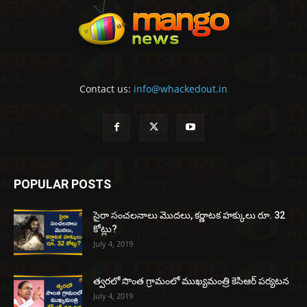
Contact us:
info@whackedout.in
POPULAR POSTS
సైరా సంచలనాలు మొదలు, కర్ణాటక హక్కులు రూ. 32
కోట్లు?
July 4, 2019
త్వరలో సొంత గ్రామంలో ముఖ్యమంత్రి కెసిఆర్ పర్యటన
July 4, 2019