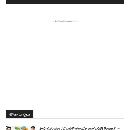
- Advertisement -
తాజా వార్తలు
స్థానిక సంస్థల ఎన్నికల్లో కూటమి అభ్యర్థులే గెలవాలి –