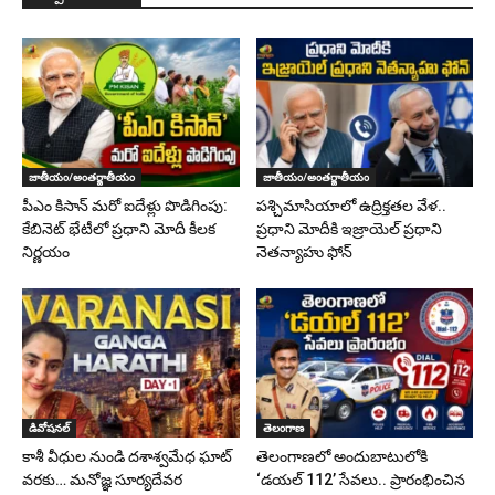
జాతీయం/అంతర్జాతీయం
జాతీయం/అంతర్జాతీయం
పీఎం కిసాన్ మరో ఐదేళ్లు పొడిగింపు:
పశ్చిమాసియాలో ఉద్రిక్తతల వేళ..
కేబినెట్ భేటీలో ప్రధాని మోదీ కీలక
ప్రధాని మోదీకి ఇజ్రాయెల్ ప్రధాని
నిర్ణయం
నెతన్యాహు ఫోన్
డివోషనల్
తెలంగాణ
కాశీ వీధుల నుండి దశాశ్వమేధ ఘాట్
తెలంగాణలో అందుబాటులోకి
వరకు… మనోజ్ఞ సూర్యదేవర
‘డయల్ 112’ సేవలు.. ప్రారంభించిన