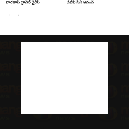
వారణాసి ట్రావెల్ డైరీస్
డీజీపీ సీవీ ఆనంద్