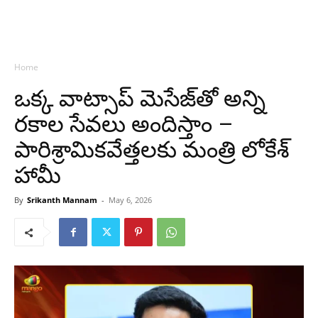
Home
ఒక్క వాట్సాప్ మెసేజ్‌తో అన్ని
రకాల సేవలు అందిస్తాం –
పారిశ్రామికవేత్తలకు మంత్రి లోకేశ్
హామీ
By
Srikanth Mannam
-
May 6, 2026