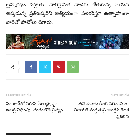
బ్రహ్మరథం పట్టారు. పారిశ్రామిక వాడకు చేరుకున్న ఆయన
అక్కడున్న ప్రతిఒక్కరినీ ఆత్మీయంగా పలకరిస్తూ ఉత్సాహంగా
వారితో ఫొటోలు దిగారు.
Previous article
Next article
పంజాబ్‌లో వరుస పేలుళ్లు, హై
తమిళనాట కీలక పరిణామం..
అలర్ట్ విధింపు.. రంగంలోకి సైన్యం
విజయ్‌కి మద్దతుపై కాంగ్రెస్ కీలక
ప్రకటన