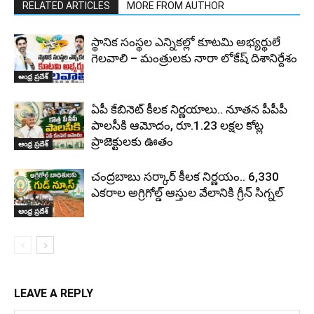
RELATED ARTICLES
MORE FROM AUTHOR
స్థానిక సంస్థల ఎన్నికల్లో కూటమి అభ్యర్థులే
గెలవాలి – మంత్రులకు నారా లోకేష్ దిశానిర్దేశం
ఆంధ్ర ప్రదేశ్
ఏపీ కేబినెట్ కీలక నిర్ణయాలు.. నూతన పీపీపీ
పాలసీకి ఆమోదం, రూ.1.23 లక్షల కోట్ల
ప్రాజెక్టులకు ఊతం
ఆంధ్ర ప్రదేశ్
చంద్రబాబు సర్కార్ కీలక నిర్ణయం.. 6,330
ఎకరాల అగ్రిగోల్డ్ ఆస్తుల వేలానికి గ్రీన్ సిగ్నల్
ఆంధ్ర ప్రదేశ్
LEAVE A REPLY