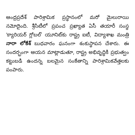
ఆంధ్రప్రదేశ్ పారిశ్రామిక ప్రస్థానంలో మరో మైలురాయి
నమోదైంది. శ్రీసిటీలో ప్రపంచ ప్రఖ్యాత ఏసీ తయారీ సంస్థ
‘క్యారియర్ గ్లోబల్’ యూనిట్‌కు రాష్ట్ర ఐటీ, విద్యాశాఖ మంత్రి
నారా లోకేశ్
బుధవారం ఘనంగా శంకుస్థాపన చేశారు. ఈ
సందర్భంగా ఆయన మాట్లాడుతూ, రాష్ట్ర అభివృద్ధికి ప్రభుత్వం
కట్టుబడి ఉందన్న బలమైన సంకేతాన్ని పారిశ్రామికవేత్తలకు
పంపారు.