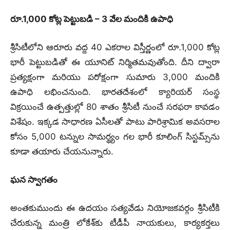
రూ.1,000 కోట్ల పెట్టుబడి – 3 వేల మందికి ఉపాధి
శ్రీసిటీలోని ఆరూరు వద్ద 40 ఎకరాల విస్తీర్ణంలో రూ.1,000 కోట్ల
భారీ పెట్టుబడితో ఈ యూనిట్ నిర్మితమవుతోంది. దీని ద్వారా
ప్రత్యక్షంగా మరియు పరోక్షంగా సుమారు 3,000 మందికి
ఉపాధి లభించనుంది. భారతదేశంలో క్యారియర్ సంస్థ
విక్రయించే ఉత్పత్తుల్లో 80 శాతం శ్రీసిటీ నుంచే సరఫరా కావడం
విశేషం. ఇక్కడ సాధారణ ఏసీలతో పాటు పారిశ్రామిక అవసరాల
కోసం 5,000 టన్నుల సామర్థ్యం గల భారీ కూలింగ్ సిస్టమ్స్‌ను
కూడా తయారు చేయనున్నారు.
ఘన స్వాగతం
అంతకుముందు ఈ ఉదయం సత్యవేడు నియోజకవర్గం శ్రీసిటీకి
చేరుకున్న మంత్రి లోకేశ్‌కు టీడీపీ నాయకులు, కార్యకర్తలు