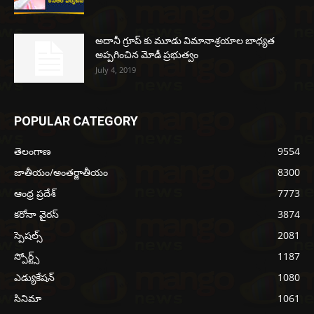
అదానీ గ్రూప్ కు మూడు విమానాశ్రయాల బాధ్యత
అప్పగించిన మోడీ ప్రభుత్వం
July 4, 2019
POPULAR CATEGORY
తెలంగాణ
9554
జాతీయం/అంతర్జాతీయం
8300
ఆంధ్ర ప్రదేశ్
7773
కరోనా వైరస్
3874
స్పెషల్స్
2081
స్పోర్ట్స్
1187
ఎడ్యుకేషన్
1080
సినిమా
1061