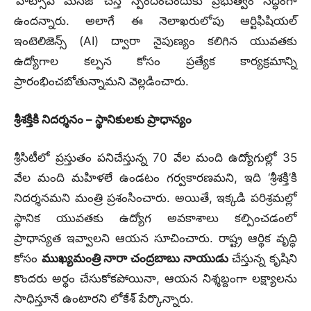
‘వాట్సాప్ మెసేజ్’ చేస్తే స్పందించేందుకు ప్రభుత్వం సిద్ధంగా
ఉందన్నారు. అలాగే ఈ నెలాఖరులోపు ఆర్టిఫిషియల్
ఇంటెలిజెన్స్ (AI) ద్వారా నైపుణ్యం కలిగిన యువతకు
ఉద్యోగాల కల్పన కోసం ప్రత్యేక కార్యక్రమాన్ని
ప్రారంభించబోతున్నామని వెల్లడించారు.
శ్రీశక్తికి నిదర్శనం – స్థానికులకు ప్రాధాన్యం
శ్రీసిటీలో ప్రస్తుతం పనిచేస్తున్న 70 వేల మంది ఉద్యోగుల్లో 35
వేల మంది మహిళలే ఉండటం గర్వకారణమని, ఇది ‘శ్రీశక్తి’కి
నిదర్శనమని మంత్రి ప్రశంసించారు. అయితే, ఇక్కడి పరిశ్రమల్లో
స్థానిక యువతకు ఉద్యోగ అవకాశాలు కల్పించడంలో
ప్రాధాన్యత ఇవ్వాలని ఆయన సూచించారు. రాష్ట్ర ఆర్థిక వృద్ధి
కోసం
ముఖ్యమంత్రి నారా చంద్రబాబు నాయుడు
చేస్తున్న కృషిని
కొందరు అర్థం చేసుకోకపోయినా, ఆయన నిశ్శబ్దంగా లక్ష్యాలను
సాధిస్తూనే ఉంటారని లోకేశ్ పేర్కొన్నారు.