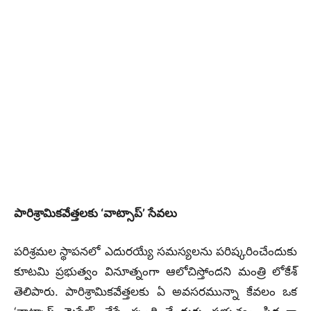
పారిశ్రామికవేత్తలకు ‘వాట్సాప్’ సేవలు
పరిశ్రమల స్థాపనలో ఎదురయ్యే సమస్యలను పరిష్కరించేందుకు
కూటమి ప్రభుత్వం వినూత్నంగా ఆలోచిస్తోందని మంత్రి లోకేశ్
తెలిపారు. పారిశ్రామికవేత్తలకు ఏ అవసరమున్నా కేవలం ఒక