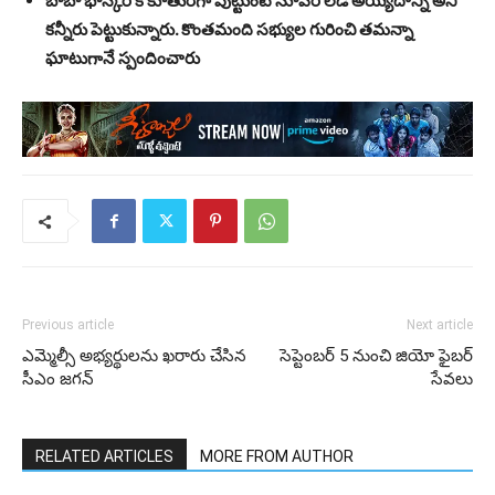
బాబా భాస్కర్ కి కూతురిగా పుట్టుంటే సూపర్ లేడీ అయ్యేదాన్ని అని
కన్నీరు పెట్టుకున్నారు. కొంతమంది సభ్యుల గురించి తమన్నా
ఘాటుగానే స్పందించారు
Previous article
Next article
ఎమ్మెల్సీ అభ్యర్థులను ఖరారు చేసిన
సెప్టెంబర్ 5 నుంచి జియో ఫైబర్
సీఎం జగన్
సేవలు
RELATED ARTICLES
MORE FROM AUTHOR