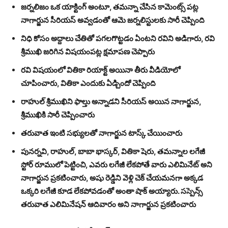
జర్నలిజం ఒక యాక్టింగ్ అంటూ, తమన్నా చేసిన కామెంట్స్ పట్ల
నాగార్జున సీరియస్ అవ్వడంతో ఆమె జర్నలిస్టులకు సారీ చెప్పింది
నిధి కోసం అద్దాలు చేతితో పగలగొట్టడం ఏంటని రవిని అడిగారు, రవి
శ్రీముఖి జరిగిన విషయంపట్ల క్షమాపణ చెప్పారు
రవి విషయంలో వితికా రియాక్ట్ అయినా తీరు వీడియోలో
చూపించారు, వితికా ఎందుకు ఏడ్చిందో చెప్పింది
రాహుల్ శ్రీముఖిని ఫాల్తు అన్నాడని సీరియస్ అయిన నాగార్జున,
శ్రీముఖికి సారీ చెప్పించారు
తరువాత ఇంటి సభ్యులతో నాగార్జున టాస్క్ చేయించారు
పునర్నవి, రాహుల్, బాబా భాస్కర్, వితికా షెరు, తమన్నాల లగేజీ
స్టోర్ రూములో పెట్టించి, ఎవరు లగేజీ లేకపోతే వారు ఎలిమినేట్ అని
నాగార్జున ప్రకటించారు, అషు రెడ్డిని వెళ్లి చెక్ చేయమనగా అక్కడ
ఒక్కరి లగేజీ కూడ లేకపోవడంతో అంతా షాక్ అయ్యారు. సస్పెన్స్
తరువాత ఎలిమినేషన్ ఆదివారం అని నాగార్జున ప్రకటించారు