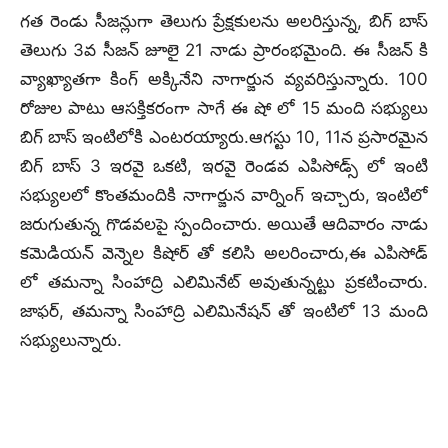
గత రెండు సీజన్లుగా తెలుగు ప్రేక్షకులను అలరిస్తున్న, బిగ్ బాస్
తెలుగు 3వ సీజన్ జూలై 21 నాడు ప్రారంభమైంది. ఈ సీజన్ కి
వ్యాఖ్యాతగా కింగ్ అక్కినేని నాగార్జున వ్యవరిస్తున్నారు. 100
రోజుల పాటు ఆసక్తికరంగా సాగే ఈ షో లో 15 మంది సభ్యులు
బిగ్ బాస్ ఇంటిలోకి ఎంటరయ్యారు.ఆగస్టు 10, 11న ప్రసారమైన
బిగ్ బాస్ 3 ఇరవై ఒకటి, ఇరవై రెండవ ఎపిసోడ్స్ లో ఇంటి
సభ్యులలో కొంతమందికి నాగార్జున వార్నింగ్ ఇచ్చారు, ఇంటిలో
జరుగుతున్న గొడవలపై స్పందించారు. అయితే ఆదివారం నాడు
కమెడియన్ వెన్నెల కిషోర్ తో కలిసి అలరించారు,ఈ ఎపిసోడ్
లో తమన్నా సింహాద్రి ఎలిమినేట్ అవుతున్నట్టు ప్రకటించారు.
జాఫర్, తమన్నా సింహాద్రి ఎలిమినేషన్ తో ఇంటిలో 13 మంది
సభ్యులున్నారు.