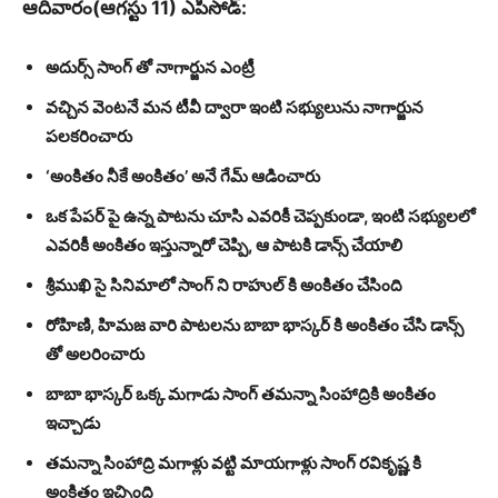
ఆదివారం(ఆగస్టు 11) ఎపిసోడ్:
అదుర్స్ సాంగ్ తో నాగార్జున ఎంట్రీ
వచ్చిన వెంటనే మన టీవీ ద్వారా ఇంటి సభ్యులును నాగార్జున
పలకరించారు
‘అంకితం నీకే అంకితం’ అనే గేమ్ ఆడించారు
ఒక పేపర్ పై ఉన్న పాటను చూసి ఎవరికీ చెప్పకుండా, ఇంటి సభ్యులలో
ఎవరికీ అంకితం ఇస్తున్నారో చెప్పి, ఆ పాటకి డాన్స్ చేయాలి
శ్రీముఖి సై సినిమాలో సాంగ్ ని రాహుల్ కి అంకితం చేసింది
రోహిణి, హిమజ వారి పాటలను బాబా భాస్కర్ కి అంకితం చేసి డాన్స్
తో అలరించారు
బాబా భాస్కర్ ఒక్క మగాడు సాంగ్ తమన్నా సింహాద్రికి అంకితం
ఇచ్చాడు
తమన్నా సింహాద్రి మగాళ్లు వట్టి మాయగాళ్లు సాంగ్ రవికృష్ణ కి
అంకితం ఇచ్చింది