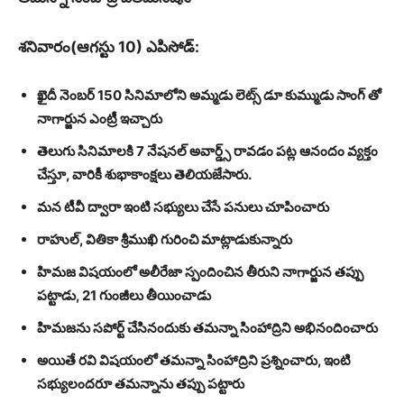
శనివారం(ఆగస్టు 10) ఎపిసోడ్:
ఖైదీ నెంబర్ 150 సినిమాలోని అమ్మడు లెట్స్ డూ కుమ్ముడు సాంగ్ తో
నాగార్జున ఎంట్రీ ఇచ్చారు
తెలుగు సినిమాలకి 7 నేషనల్ అవార్డ్స్ రావడం పట్ల ఆనందం వ్యక్తం
చేస్తూ, వారికీ శుభాకాంక్షలు తెలియజేసారు.
మన టీవీ ద్వారా ఇంటి సభ్యులు చేసే పనులు చూపించారు
రాహుల్, వితికా శ్రీముఖి గురించి మాట్లాడుకున్నారు
హిమజ విషయంలో అలీరేజా స్పందించిన తీరుని నాగార్జున తప్పు
పట్టాడు, 21 గుంజీలు తీయించాడు
హిమజను సపోర్ట్ చేసినందుకు తమన్నా సింహాద్రిని అభినందించారు
అయితే రవి విషయంలో తమన్నా సింహాద్రిని ప్రశ్నించారు, ఇంటి
సభ్యులందరూ తమన్నాను తప్పు పట్టారు