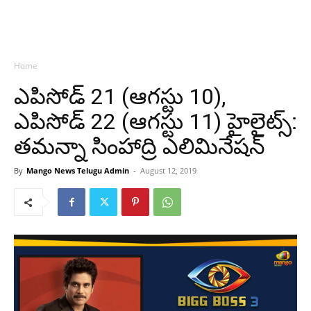
Home
ఎపిసోడ్ 21 (ఆగస్టు 10),
ఎపిసోడ్ 22 (ఆగస్టు 11) హైలైట్స్:
తమన్నా సింహాద్రి ఎలిమినేషన్
By
Mango News Telugu Admin
-
August 12, 2019