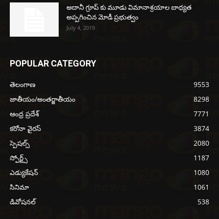
అదానీ గ్రూప్ కు మూడు విమానాశ్రయాల బాధ్యత
అప్పగించిన మోడీ ప్రభుత్వం
July 4, 2019
POPULAR CATEGORY
తెలంగాణ
9553
జాతీయం/అంతర్జాతీయం
8298
ఆంధ్ర ప్రదేశ్
7771
కరోనా వైరస్
3874
స్పెషల్స్
2080
స్పోర్ట్స్
1187
ఎడ్యుకేషన్
1080
సినిమా
1061
డివోషనల్
538