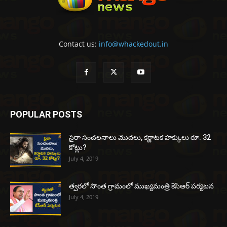
Contact us:
info@whackedout.in
POPULAR POSTS
సైరా సంచలనాలు మొదలు, కర్ణాటక హక్కులు రూ. 32
కోట్లు?
July 4, 2019
త్వరలో సొంత గ్రామంలో ముఖ్యమంత్రి కెసిఆర్ పర్యటన
July 4, 2019