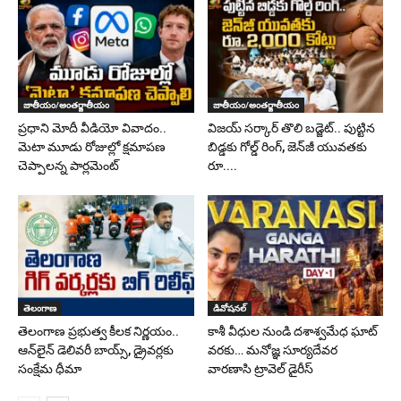
జాతీయం/అంతర్జాతీయం
జాతీయం/అంతర్జాతీయం
ప్రధాని మోదీ వీడియో వివాదం..
విజయ్ సర్కార్ తొలి బడ్జెట్.. పుట్టిన
మెటా మూడు రోజుల్లో క్షమాపణ
బిడ్డకు గోల్డ్ రింగ్, జెన్‌జీ యువతకు
చెప్పాలన్న పార్లమెంట్
రూ....
తెలంగాణ
డివోషనల్
తెలంగాణ ప్రభుత్వ కీలక నిర్ణయం..
కాశీ వీధుల నుండి దశాశ్వమేధ ఘాట్
ఆన్‌లైన్ డెలివరీ బాయ్స్, డ్రైవర్లకు
వరకు… మనోజ్ఞ సూర్యదేవర
సంక్షేమ ధీమా
వారణాసి ట్రావెల్ డైరీస్