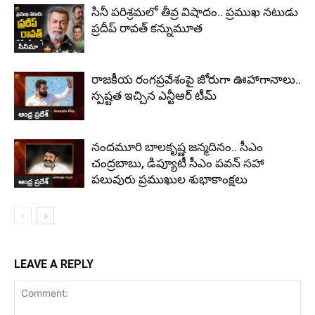
సినీ పరిశ్రమలో తీవ్ర విషాదం.. ప్రముఖ నటుడు
ప్రదీప్ రావత్ కన్నుమూత
సినిమా
రాజకీయ రంగప్రవేశంపై జోరుగా ఊహాగానాలు..
స్పష్టత ఇచ్చిన ఎన్టీఆర్‌ టీమ్
ఆంధ్ర ప్రదేశ్
నందమూరి బాలకృష్ణ జన్మదినం.. సీఎం
చంద్రబాబు, డిప్యూటీ సీఎం పవన్ సహా
పలువురు ప్రముఖుల శుభాకాంక్షలు
ఆంధ్ర ప్రదేశ్
LEAVE A REPLY