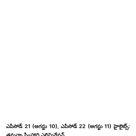
ఎపిసోడ్ 21 (ఆగస్టు 10), ఎపిసోడ్ 22 (ఆగస్టు 11) హైలైట్స్:
తమన్నా సింహాద్రి ఎలిమినేషన్