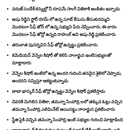
వరుణ్ సందేశ్ కన్నుల్లో నీ రూపమే సాంగ్ వితికాకి అంకితం ఇచ్చాడు
అషు రెడ్డిని స్టోర్ రూమ్ లో ఉన్న సూట్ కేసును తీసుకురమ్మని
మొదటగా సేఫ్ జోన్ లో ఉన్న సభ్యుని పేరు చెప్పించారు. ఈ వారం
మొదటగా సేఫ్ జోన్లో ఉన్నది రాహుల్ అని అషు రెడ్డి ప్రకటించారు
తరువాత పునర్నవిని సేఫ్ జోన్లో ఉన్నట్టు ప్రకటించారు.
కమెడియన్ వెన్నెల కిషోర్ తో కలిసి నాగార్జున ఇంటిసభ్యులతో
మాట్లాడారు
వెన్నెల కిషోర్ ఇంటిలో ఉన్న అందరి గురించి తనదైన శైలిలో చెప్పాడు,
అందరిని నవ్విస్తూ ఆకట్టుకున్నాడు
బాబా భాస్కర్ సేఫ్ జోన్లో ఉన్నట్టు వెన్నెల కిషోర్ ప్రకటిస్తాడు
చివరికి మిగిలిన వితికా, తమన్నా సింహాద్రి లలో తక్కువ ఓట్లు వచ్చిన
తమన్నా సింహాద్రి ఎలిమినేట్ అయినట్టు నాగార్జున ప్రకటించారు
స్టేజి పైకి వచ్చిన తమన్నా సింహాద్రి ఇంటి సభ్యుల గురించి మాట్లాడింది