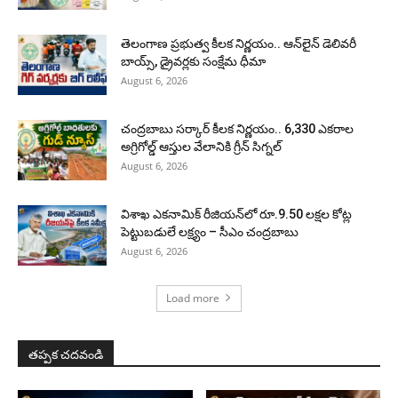
తెలంగాణ ప్రభుత్వ కీలక నిర్ణయం.. ఆన్‌లైన్ డెలివరీ
బాయ్స్, డ్రైవర్లకు సంక్షేమ ధీమా
August 6, 2026
చంద్రబాబు సర్కార్ కీలక నిర్ణయం.. 6,330 ఎకరాల
అగ్రిగోల్డ్ ఆస్తుల వేలానికి గ్రీన్ సిగ్నల్
August 6, 2026
విశాఖ ఎకనామిక్ రీజియన్‌లో రూ.9.50 లక్షల కోట్ల
పెట్టుబడులే లక్ష్యం – సీఎం చంద్రబాబు
August 6, 2026
Load more
తప్పక చదవండి