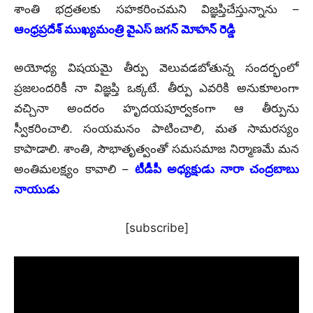
శాంతి భద్రతలకు సహకరించమని విజ్ఞప్తిచేస్తున్నాను –
ఆంధ్రప్రదేశ్ ముఖ్యమంత్రి వైఎస్ జగన్ మోహన్ రెడ్డి
అయోధ్య విషయమై తీర్పు వెలువడబోతున్న సందర్భంలో
ప్రజలందరికీ నా విజ్ఞప్తి ఒక్కటే. తీర్పు ఎవరికి అనుకూలంగా
వచ్చినా అందరం హృదయపూర్వకంగా ఆ తీర్పును
స్వీకరించాలి. సంయమనం పాటించాలి, మత సామరస్యం
కాపాడాలి. శాంతి, సౌభాతృత్వంతో సమసమాజ నిర్మాణమే మన
అంతిమలక్ష్యం కావాలి –
టీడీపీ అధ్యక్షుడు నారా చంద్రబాబు
నాయుడు
[subscribe]