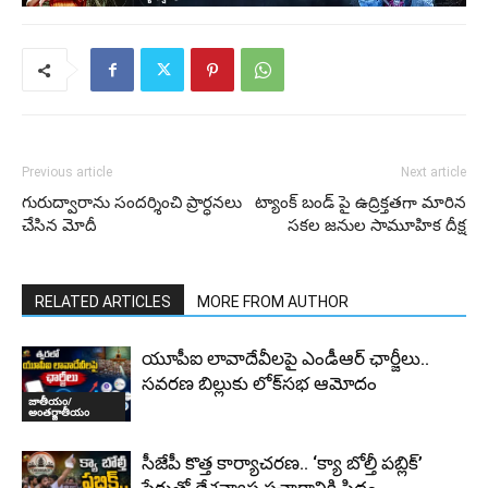
Previous article
Next article
గురుద్వారాను సందర్శించి ప్రార్ధనలు
ట్యాంక్ బండ్ పై ఉద్రిక్తతగా మారిన
చేసిన మోదీ
సకల జనుల సామూహిక దీక్ష
RELATED ARTICLES
MORE FROM AUTHOR
యూపీఐ లావాదేవీలపై ఎండీఆర్ ఛార్జీలు..
సవరణ బిల్లుకు లోక్‌సభ ఆమోదం
జాతీయం/
అంతర్జాతీయం
సీజేపీ కొత్త కార్యాచరణ.. ‘క్యా బోల్తీ పబ్లిక్’