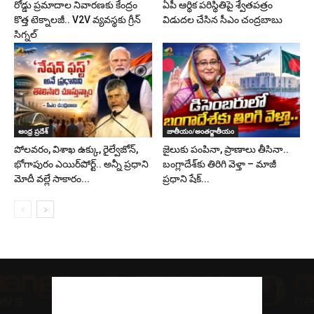
రోడ్డు ప్రమాదాల నివారణకు కేంద్రం
ఏపీ ఆర్థిక పరిస్థితిపై శ్వేతపత్రం
కొత్త టెక్నాలజీ.. V2V వ్యవస్థకు గ్రీన్
విడుదల చేసిన సీఎం చంద్రబాబు
సిగ్నల్
ఆంధ్ర ప్రదేశ్
జాతీయం/అంతర్జాతీయం
పోలవరం, విశాఖ ఉక్కు, రైల్వేజోన్‌,
జైలుకు పంపినా, ప్రాణాలు తీసినా..
భోగాపురం ఎయిర్‌పోర్ట్.. అన్నీ ప్రధాని
బంగ్లాదేశ్‌కు తిరిగి వెళ్తా – మాజీ
మోదీ వల్లే సాకారం...
ప్రధాని షేక్...