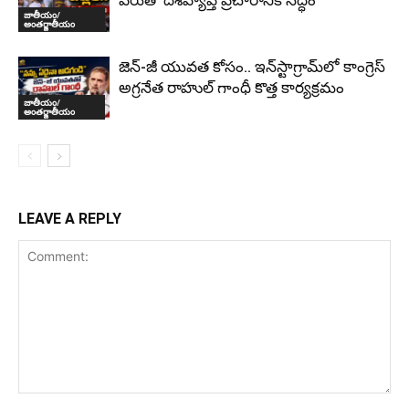
పేరుతో దేశవ్యాప్త ప్రచారానికి సిద్ధం
జాతీయం/
అంతర్జాతీయం
జెన్-జీ యువత కోసం.. ఇన్‌స్టాగ్రామ్‌లో కాంగ్రెస్
అగ్రనేత రాహుల్ గాంధీ కొత్త కార్యక్రమం
జాతీయం/
అంతర్జాతీయం
LEAVE A REPLY