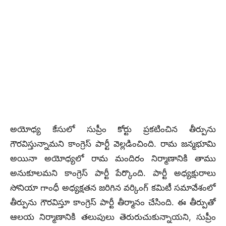
అయోధ్య కేసులో సుప్రీం కోర్టు ప్రకటించిన తీర్పును
గౌరవిస్తున్నామని కాంగ్రెస్‌ పార్టీ వెల్లడించింది. రామ జన్మభూమి
అయినా అయోధ్యలో రామ మందిరం నిర్మాణానికి తాము
అనుకూలమని కాంగ్రెస్ పార్టీ పేర్కొంది. పార్టీ అధ్యక్షురాలు
సోనియా గాంధీ అధ్యక్షతన జరిగిన వర్కింగ్‌ కమిటీ సమావేశంలో
తీర్పును గౌరవిస్తూ కాంగ్రెస్‌ పార్టీ తీర్మానం చేసింది. ఈ తీర్పుతో
ఆలయ నిర్మాణానికి తలుపులు తెరురుచుకున్నాయని, సుప్రీం