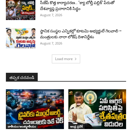
సీజేపీ కొత్త కార్యాచరణ.. ‘క్యా బోల్తీ పబ్లిక్’ పేరుతో
దేశవ్యాప్త ప్రచారానికి సిద్ధం
August 7, 2026
స్థానిక సంస్థల ఎన్నికల్లో కూటమి అభ్యర్థులే గెలవాలి –
మంత్రులకు నారా లోకేష్ దిశానిర్దేశం
August 7, 2026
Load more
తప్పక చదవండి
జాతీయం/అంతర్జాతీయం
ఆంధ్ర ప్రదేశ్