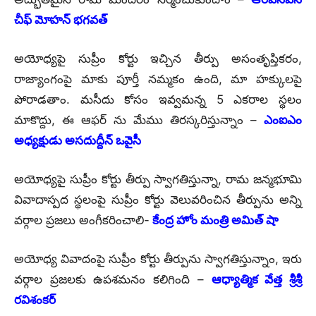
చీఫ్ మోహన్ భగవత్
అయోధ్యపై సుప్రీం కోర్టు ఇచ్చిన తీర్పు అసంతృప్తికరం,
రాజ్యాంగంపై మాకు పూర్తీ నమ్మకం ఉంది, మా హక్కులపై
పోరాడతాం. మసీదు కోసం ఇవ్వమన్న 5 ఎకరాల స్థలం
మాకొద్దు, ఈ ఆఫర్ ను మేము తిరస్కరిస్తున్నాం –
ఎంఐఎం
అధ్యక్షుడు అసదుద్దీన్ ఒవైసీ
అయోధ్యపై సుప్రీం కోర్టు తీర్పు స్వాగతిస్తున్నా, రామ జన్మభూమి
వివాదాస్పద స్థలంపై సుప్రీం కోర్టు వెలువరించిన తీర్పును అన్ని
వర్గాల ప్రజలు అంగీకరించాలి-
కేంద్ర హోం మంత్రి అమిత్ షా
అయోధ్య వివాదంపై సుప్రీం కోర్టు తీర్పును స్వాగతిస్తున్నాం, ఇరు
వర్గాల ప్రజలకు ఉపశమనం కలిగింది –
ఆధ్యాత్మిక వేత్త శ్రీశ్రీ
రవిశంకర్