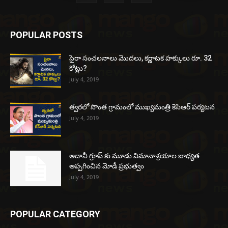
POPULAR POSTS
సైరా సంచలనాలు మొదలు, కర్ణాటక హక్కులు రూ. 32
కోట్లు?
July 4, 2019
త్వరలో సొంత గ్రామంలో ముఖ్యమంత్రి కెసిఆర్ పర్యటన
July 4, 2019
అదానీ గ్రూప్ కు మూడు విమానాశ్రయాల బాధ్యత
అప్పగించిన మోడీ ప్రభుత్వం
July 4, 2019
POPULAR CATEGORY