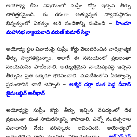
అయోధ్య కేసు విషయంలో సుప్రీం కోర్టు ఇచ్చిన తీర్పు
చారిత్రకమైంది. ఈ రకంగా అత్యున్నత న్యాయస్థానం
భిన్నత్వంలో ఏకత్వం అనే సందేశాన్ని పంపింది –
హిందూ
మహాసభ న్యాయవాది వరుణ్‌ కుమార్‌ సిన్హా
అయోధ్య స్థల వివాదంపై సుప్రీం కోర్టు వెలువరించిన చారిత్రాత్మక
తీర్పు స్వాగతిస్తున్నాం. అలాగే ఈ సమయంలో ప్రజలంతా
సంయమనం పాటించాలి. అత్యుత్తమైన నాయవ్యవస్థ ఇచ్చిన
తీర్పును ప్రతి ఒక్కరూ గౌరవించాలి. మనదేశంలోని ఏకత్వాన్ని
ప్రపంచానికి చాటి చెప్పాలి –
అజ్మీర్ దర్గా మత పెద్ద దీవాన్
జైనులబ్దిన్ అలీఖాన్
అయోధ్యపై సుప్రీం కోర్టు తీర్పు ఇచ్చిన నేపథ్యంలో దేశ
ప్రజలంతా మత సామరస్యాన్ని కాపాడాలి. ఎన్నో సంవత్సరాల
వివాదానికి నేడు పరిష్కారం లభించింది. అయోధ్యలో
అద్భుతమైన రామ మందిరం నిర్మించుకుందాం –
ఆర్ఎస్ఎస్