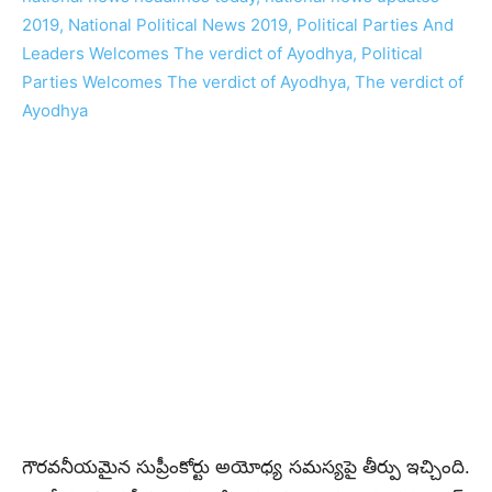
గౌరవనీయమైన సుప్రీంకోర్టు అయోధ్య సమస్యపై తీర్పు ఇచ్చింది.