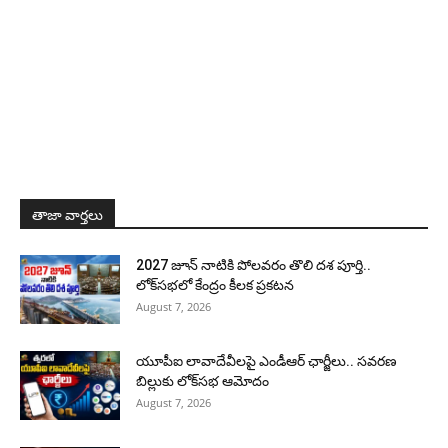
తాజా వార్తలు
2027 జూన్ నాటికి పోలవరం తొలి దశ పూర్తి..
లోక్‌సభలో కేంద్రం కీలక ప్రకటన
August 7, 2026
యూపీఐ లావాదేవీలపై ఎండీఆర్ ఛార్జీలు.. సవరణ
బిల్లుకు లోక్‌సభ ఆమోదం
August 7, 2026