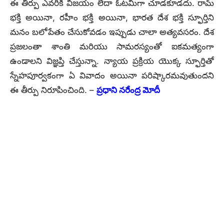
ఈ తీర్పు ఎవరికీ విజయం లేదా ఓటమిగా చూడకూడదు. రామ్
భక్తి అయినా, రహీం భక్తి అయినా, భారత దేశ భక్తి స్ఫూర్తిని
మనం బలోపేతం చేసుకోవడం ఇప్పుడు చాలా అత్యవసరం. దేశ
ప్రజలంతా శాంతి మరియు సామరస్యంతో ఐకమత్యంగా
ఉండాలని విజ్ఞప్తి చేస్తున్నా. న్యాయ ప్రక్రియ యొక్క స్ఫూర్తితో
స్నేహపూర్వకంగా ఏ వివాదం అయినా పరిష్కారమవుతుందని
ఈ తీర్పు నిరూపించింది. –
ప్రధాని నరేంద్ర మోదీ