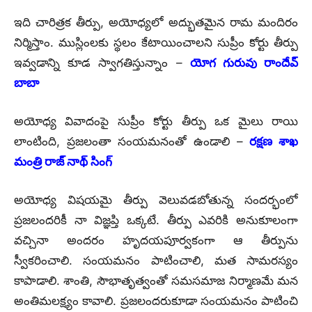
ఇది చారిత్రక తీర్పు, అయోధ్యలో అద్భుతమైన రామ మందిరం
నిర్మిస్తాం. ముస్లింలకు స్థలం కేటాయించాలని సుప్రీం కోర్టు తీర్పు
ఇవ్వడాన్ని కూడ స్వాగతిస్తున్నాం –
యోగ గురువు రాందేవ్
బాబా
అయోధ్య వివాదంపై సుప్రీం కోర్టు తీర్పు ఒక మైలు రాయి
లాంటింది, ప్రజలంతా సంయమనంతో ఉండాలి –
రక్షణ శాఖ
మంత్రి రాజ్ నాథ్ సింగ్
అయోధ్య విషయమై తీర్పు వెలువడబోతున్న సందర్భంలో
ప్రజలందరికీ నా విజ్ఞప్తి ఒక్కటే. తీర్పు ఎవరికి అనుకూలంగా
వచ్చినా అందరం హృదయపూర్వకంగా ఆ తీర్పును
స్వీకరించాలి. సంయమనం పాటించాలి, మత సామరస్యం
కాపాడాలి. శాంతి, సౌభాతృత్వంతో సమసమాజ నిర్మాణమే మన
అంతిమలక్ష్యం కావాలి. ప్రజలందరుకూడా సంయమనం పాటించి