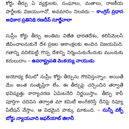
కోర్టు తీర్పు ఏ వ్యక్తులకు, సంఘాలు, మతాలు, రాజకీయ
పార్టీలకు విజయంగానో, అవమానం నిలవదు –
కాంగ్రెస్ ప్రధాన
అధికార ప్రతినిథి రణదీప్ సూర్జేవాలా
సుప్రీం కోర్టు తీర్పు అంతిమ విజేత భారతదేశం, కలిసిమెలసి
జీవించాలనుకునే దేశ ప్రజల ఆకాంక్షలకు అందిన విజయమిది.
గతాన్ని వదిలిపెట్టి గొప్ప దేశాన్ని నిర్మించుకునేందుకు ముందుకు
కదులుదాం –
ఉపరాష్ట్రపతి వెంకయ్య నాయుడు
అయోధ్య కేసులో సుప్రీం కోర్టు తీర్పును గౌరవిస్తున్నాం. అయితే
మేం అంత సంతృప్తిగా లేం. ఈ తీర్పుపై చర్చించిన తర్వాతే
భవిష్యత్తు కార్యాచరణ ఏమిటనేది నిర్ణయిస్తాం. తీర్పు కాపీ
పూర్తిగా చదివిన తర్వాత మా కమిటీ అంగీకరిస్తే దీనిపై రివ్యూ
పిటిషన్‌ వేస్తాం. ఆ విధమైన హక్కు మాకుంది. –
సున్నీ వక్ఫ్‌
బోర్డు న్యాయవాది జఫర్‌యాబ్‌ జిలానీ