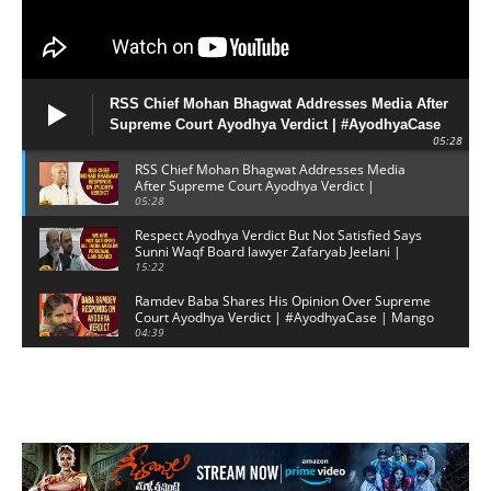
RSS Chief Mohan Bhagwat Addresses Media After
Supreme Court Ayodhya Verdict | #AyodhyaCase
05:28
RSS Chief Mohan Bhagwat Addresses Media
After Supreme Court Ayodhya Verdict |
#AyodhyaCase
05:28
Respect Ayodhya Verdict But Not Satisfied Says
Sunni Waqf Board lawyer Zafaryab Jeelani |
Mango News
15:22
Ramdev Baba Shares His Opinion Over Supreme
Court Ayodhya Verdict | #AyodhyaCase | Mango
News
04:39
Randeep Singh Surjewala Shares His Opinion
Over Supreme Court Final Judgement On
Ayodhya Case
09:49