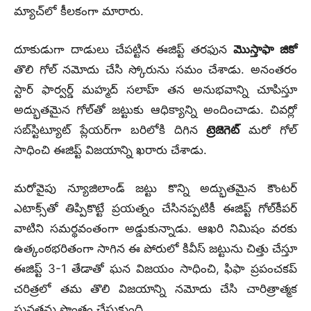
మ్యాచ్‌లో కీలకంగా మారారు.
దూకుడుగా దాడులు చేపట్టిన ఈజిప్ట్ తరఫున
మొస్తాఫా జికో
తొలి గోల్ నమోదు చేసి స్కోరును సమం చేశాడు. అనంతరం
స్టార్ ఫార్వర్డ్ మహ్మద్ సలాహ్ తన అనుభవాన్ని చూపిస్తూ
అద్భుతమైన గోల్‌తో జట్టుకు ఆధిక్యాన్ని అందించాడు. చివర్లో
సబ్‌స్టిట్యూట్ ప్లేయర్‌గా బరిలోకి దిగిన
ట్రెజెగెట్
మరో గోల్
సాధించి ఈజిప్ట్ విజయాన్ని ఖరారు చేశాడు.
మరోవైపు న్యూజిలాండ్ జట్టు కొన్ని అద్భుతమైన కౌంటర్
ఎటాక్స్‌తో తిప్పికొట్టే ప్రయత్నం చేసినప్పటికీ ఈజిప్ట్ గోల్‌కీపర్
వాటిని సమర్థవంతంగా అడ్డుకున్నాడు. ఆఖరి నిమిషం వరకు
ఉత్కంఠభరితంగా సాగిన ఈ పోరులో కివీస్ జట్టును చిత్తు చేస్తూ
ఈజిప్ట్ 3-1 తేడాతో ఘన విజయం సాధించి, ఫిఫా ప్రపంచకప్
చరిత్రలో తమ తొలి విజయాన్ని నమోదు చేసి చారిత్రాత్మక
ఘనతను సొంతం చేసుకుంది.