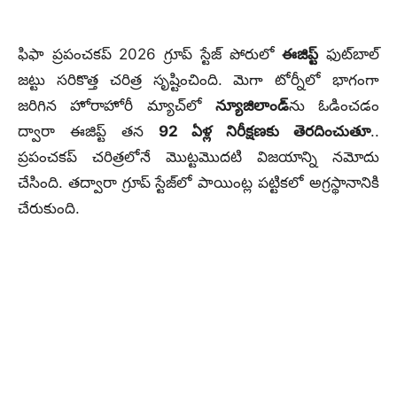
ఫిఫా ప్రపంచకప్ 2026 గ్రూప్ స్టేజ్ పోరులో
ఈజిప్ట్
ఫుట్‌బాల్
జట్టు సరికొత్త చరిత్ర సృష్టించింది. మెగా టోర్నీలో భాగంగా
జరిగిన హోరాహోరీ మ్యాచ్‌లో
న్యూజిలాండ్‌
ను ఓడించడం
ద్వారా ఈజిప్ట్ తన
92 ఏళ్ల నిరీక్షణకు తెరదించుతూ
..
ప్రపంచకప్ చరిత్రలోనే మొట్టమొదటి విజయాన్ని నమోదు
చేసింది. తద్వారా గ్రూప్ స్టేజ్‌లో పాయింట్ల పట్టికలో అగ్రస్థానానికి
చేరుకుంది.