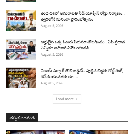
తుది దశలో అమరావతి సీడ్ యాక్సిస్ రోడ్డు నిర్మాణం..
త్వరలోనే ఘనంగా ప్రారంభోత్సవం
August 5, 2026
అర్హులైన ఒక్క ఓటరు పేరునూ తొలగించం.. ఏపీ ప్రధాన
ఎన్నికల అధికారి వివేక్ యాదవ్
August 5, 2026
విజయ్ సర్కార్ తొలి బడ్జెట్.. పుట్టిన బిడ్డకు గోల్డ్ రింగ్,
జెన్‌జీ యువతకు రూ....
August 5, 2026
Load more
తప్పక చదవండి