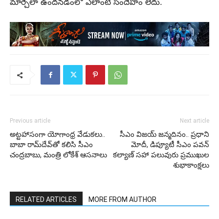
మార్చేలా ఉందనడంలో ఎలాంటి సందేహం లేదు.
Previous article
Next article
అట్టహాసంగా యోగాంధ్ర వేడుకలు..
సీఎం విజయ్ జన్మదినం.. ప్రధాని
బాబా రామ్‌దేవ్‌తో కలిసి సీఎం
మోదీ, డిప్యూటీ సీఎం పవన్
చంద్రబాబు, మంత్రి లోకేశ్ ఆసనాలు
కల్యాణ్ సహా పలువురు ప్రముఖుల
శుభాకాంక్షలు
RELATED ARTICLES
MORE FROM AUTHOR