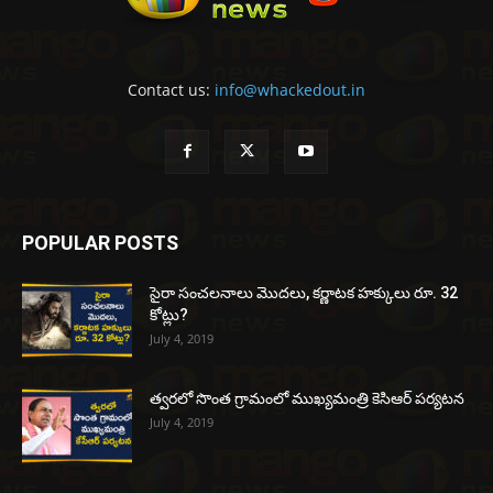
Contact us:
info@whackedout.in
POPULAR POSTS
సైరా సంచలనాలు మొదలు, కర్ణాటక హక్కులు రూ. 32
కోట్లు?
July 4, 2019
త్వరలో సొంత గ్రామంలో ముఖ్యమంత్రి కెసిఆర్ పర్యటన
July 4, 2019