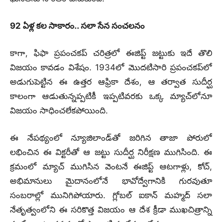
92 ఏళ్ల కల సాకారం.. సలా సేన సంచలనం
కాగా, ఫిఫా ప్రపంచకప్ చరిత్రలో ఈజిప్ట్ జట్టుకు ఇదే తొలి
విజయం కావడం విశేషం. 1934లో మొదటిసారి ప్రపంచకప్‌లో
అడుగుపెట్టిన ఈ ఉత్తర ఆఫ్రికా దేశం, ఆ తర్వాత సుదీర్ఘ
కాలంగా ఆడుతున్నప్పటికీ ఇప్పటివరకు ఒక్క మ్యాచ్‌లోనూ
విజయం సాధించలేకపోయింది.
ఈ నేపథ్యంలో న్యూజిలాండ్‌తో జరిగిన తాజా పోరులో
లభించిన ఈ విక్టరీతో ఆ జట్టు సుదీర్ఘ నిరీక్షణ ముగిసింది. ఈ
క్రమంలో మ్యాచ్ ముగిసిన వెంటనే ఈజిప్ట్ ఆటగాళ్లు, కోచ్,
అభిమానులు మైదానంలోనే భావోద్వేగానికి గురవుతూ
సంబరాల్లో మునిగిపోయారు. గ్లోబల్ ఐకాన్ మహ్మద్ సలా
నేతృత్వంలోని ఈ సరికొత్త విజయం ఆ దేశ క్రీడా ముఖచిత్రాన్ని