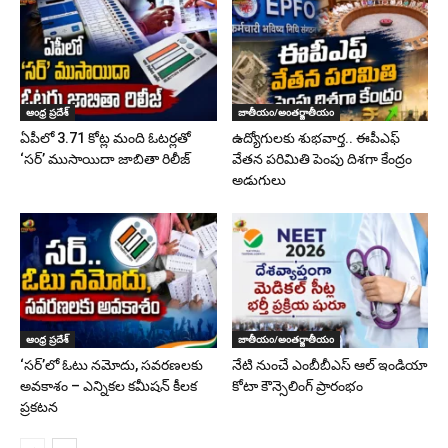
ఆంధ్ర ప్రదేశ్
జాతీయం/అంతర్జాతీయం
ఏపీలో 3.71 కోట్ల మంది ఓటర్లతో
ఉద్యోగులకు శుభవార్త.. ఈపీఎఫ్‌
‘సర్‌’ ముసాయిదా జాబితా రిలీజ్
వేతన పరిమితి పెంపు దిశగా కేంద్రం
అడుగులు
ఆంధ్ర ప్రదేశ్
జాతీయం/అంతర్జాతీయం
‘సర్‌’లో ఓటు నమోదు, సవరణలకు
నేటి నుంచే ఎంబీబీఎస్ ఆల్ ఇండియా
అవకాశం – ఎన్నికల కమీషన్ కీలక
కోటా కౌన్సెలింగ్ ప్రారంభం
ప్రకటన