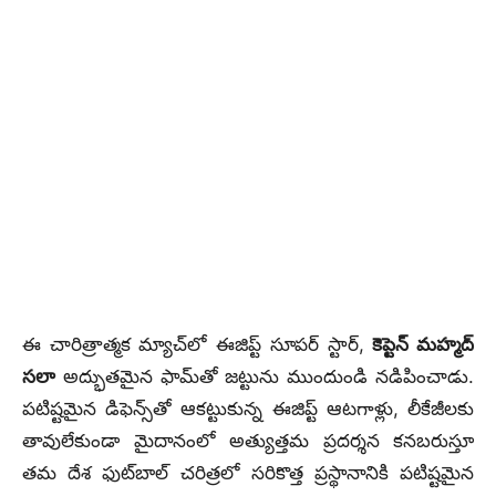
ఈ చారిత్రాత్మక మ్యాచ్‌లో ఈజిప్ట్ సూపర్ స్టార్,
కెప్టెన్ మహ్మద్
సలా
అద్భుతమైన ఫామ్‌తో జట్టును ముందుండి నడిపించాడు.
పటిష్టమైన డిఫెన్స్‌తో ఆకట్టుకున్న ఈజిప్ట్ ఆటగాళ్లు, లీకేజీలకు
తావులేకుండా మైదానంలో అత్యుత్తమ ప్రదర్శన కనబరుస్తూ
తమ దేశ ఫుట్‌బాల్ చరిత్రలో సరికొత్త ప్రస్థానానికి పటిష్టమైన