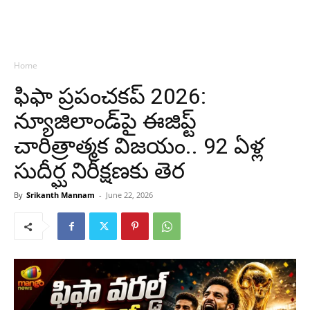
Home
ఫిఫా ప్రపంచకప్‌ 2026:
న్యూజిలాండ్‌పై ఈజిప్ట్
చారిత్రాత్మక విజయం.. 92 ఏళ్ల
సుదీర్ఘ నిరీక్షణకు తెర
By
Srikanth Mannam
-
June 22, 2026