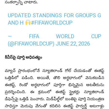
సంకల్పాన్ని చాటారు.
UPDATED STANDINGS FOR GROUPS G
AND H
#FIFAWORLDCUP
— FIFA WORLD CUP
(@FIFAWORLDCUP)
JUNE 22, 2026
కివీస్‌పై పూర్తి ఆధిపత్యం
మ్యాచ్ ప్రారంభంలోనే న్యూజిలాండ్ గోల్ చేయడంతో ఈజిప్ట్
ఒత్తిడిలో పడింది. అయితే, తొలి అర్ధభాగంలో వెనుకబడిన
ఈజిప్ట్, రెండో అర్ధభాగంలో పూర్తిగా భిన్నమైన ఆటతీరును
ప్రదర్శించింది. ఈ క్రమంలో ఈజిప్ట్ స్ట్రైకర్లు న్యూజిలాండ్
డిఫెన్స్‌పై ఒత్తిడి పెంచారు. మిడ్‌ఫీల్డ్‌లో బంతిపై పూర్తి నియంత్రణ
సాధిస్తూ మెరుపు వేగంతో కదిలిన ఈజిప్ట్ ఫార్వర్డ్ ఆటగాళ్లు