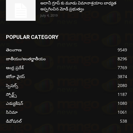
అదానీ గ్రూప్ కు మూడు విమానాశ్రయాల బాధ్యత
అప్పగించిన మోడీ ప్రభుత్వం
July 4, 2019
POPULAR CATEGORY
తెలంగాణ
9549
జాతీయం/అంతర్జాతీయం
8296
ఆంధ్ర ప్రదేశ్
7769
కరోనా వైరస్
3874
స్పెషల్స్
2080
స్పోర్ట్స్
1187
ఎడ్యుకేషన్
1080
సినిమా
1061
డివోషనల్
538