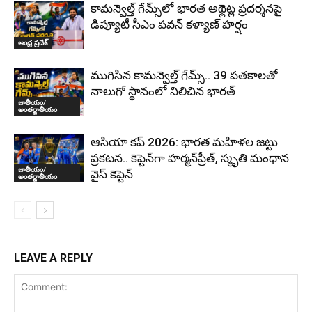
కామన్వెల్త్ గేమ్స్‌లో భారత అథ్లెట్ల ప్రదర్శనపై
డిప్యూటీ సీఎం పవన్ కళ్యాణ్ హర్షం
ఆంధ్ర ప్రదేశ్
ముగిసిన కామన్వెల్త్ గేమ్స్‌.. 39 పతకాలతో
నాలుగో స్థానంలో నిలిచిన భారత్
జాతీయం/
అంతర్జాతీయం
ఆసియా కప్ 2026: భారత మహిళల జట్టు
ప్రకటన.. కెప్టెన్‌గా హర్మన్‌ప్రీత్, స్మృతి మంధాన
జాతీయం/
వైస్ కెప్టెన్‌
అంతర్జాతీయం
LEAVE A REPLY