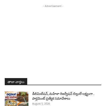
- Advertisement -
తాజా వార్తలు
డీలిమిటేషన్, మహిళా రిజర్వేషన్ బిల్లులే లక్ష్యంగా..
పార్లమెంట్ ప్రత్యేక సమావేశాలు
August 5, 2026