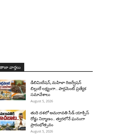
తాజా వార్తలు
డీలిమిటేషన్, మహిళా రిజర్వేషన్
బిల్లులే లక్ష్యంగా.. పార్లమెంట్ ప్రత్యేక
సమావేశాలు
August 5, 2026
తుది దశలో అమరావతి సీడ్ యాక్సిస్
రోడ్డు నిర్మాణం.. త్వరలోనే ఘనంగా
ప్రారంభోత్సవం
August 5, 2026