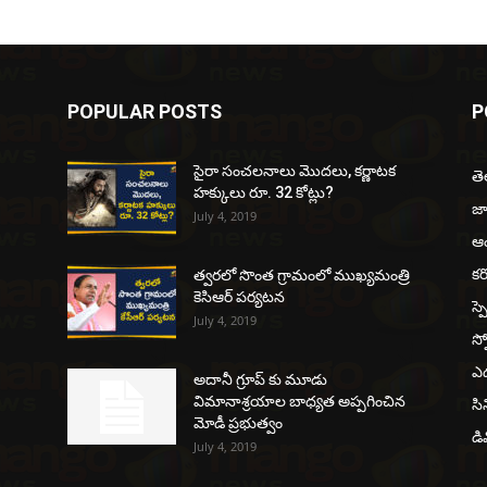
POPULAR POSTS
P
సైరా సంచలనాలు మొదలు, కర్ణాటక
త
హక్కులు రూ. 32 కోట్లు?
జ
July 4, 2019
ఆంధ
కర
త్వరలో సొంత గ్రామంలో ముఖ్యమంత్రి
కెసిఆర్ పర్యటన
స్ప
July 4, 2019
స్ప
ఎడ
అదానీ గ్రూప్ కు మూడు
విమానాశ్రయాల బాధ్యత అప్పగించిన
సి
మోడీ ప్రభుత్వం
డి
July 4, 2019