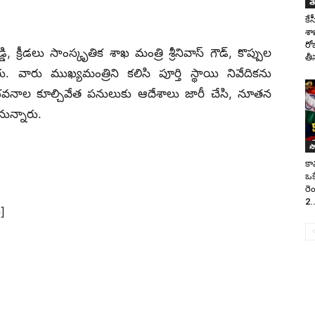
త
కే
శా
రో
, క్రీడలు సాంస్కృతిక శాఖ మంత్రి శ్రీనివాస్ గౌడ్, కొప్పుల
తీ
వారు ముఖ్యమంత్రిని కలిసి పూర్తి స్థాయి నివేదికను
నాల కూల్చివేత పనులుకు ఆదేశాలు జారీ చేసి, నూతన
నున్నారు.
స్ప
కామ
ఒక
రెం
2.
]