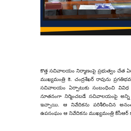
కొత్త సచివాలయం నిర్మాణంపై ప్రభుత్వం చేత 
ముఖ్యమంత్రి కె. చంద్రశేఖర్ రావును ప్రగతి
సచివాలయం ఏర్పాటుకు సంబంధించి వివిధ 
నూతనంగా నిర్మించబడే సచివాలయంపై అన్ని అ
ఇచ్చాయి. ఆ నివేదికను పరిశీలించిన అన
ఉపసంఘం ఆ నివేదికను ముఖ్యమంత్రి కేసీఆర్ క