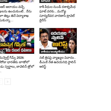
ెలంగాణ
డివోషనల్
సీఆర్‌ ఆదాయం వచ్చే
కాశీ వీధుల నుండి దశాశ్వమేధ
ఖలను ఉంచుకుంటే.. నేను
ఘాట్ వరకు… మనోజ్ఞ
జూ తిట్లు తినే విద్యాశాఖ
సూర్యదేవర వారణాసి ట్రావెల్
సుకున్నా...
డైరీస్
ోర్ట్స్
జాతీయం/అంతర్జాతీయం
న్వెల్త్ గేమ్స్ 2026:
నటి త్రిషపై వ్యాఖ్యల వివాదం..
ేరోజు భారత్‌కు జూడోలో
డీఎంకే నేత ఉదయనిధి స్టాలిన్‌
డు స్వర్ణాలు, జావెలిన్‌ త్రోలో
అరెస్ట్
..