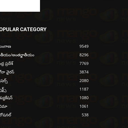
OPULAR CATEGORY
ెలంగాణ
9549
ాతీయం/అంతర్జాతీయం
8296
్ర ప్రదేశ్
7769
ోనా వైరస్
3874
ెషల్స్
2080
ోర్ట్స్
1187
్యుకేషన్
1080
నిమా
1061
వోషనల్
538