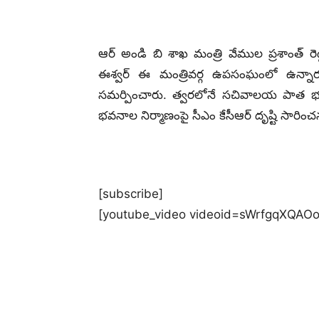
ఆర్ అండి బి శాఖ మంత్రి వేముల ప్రశాంత్ రెడ్డి
ఈశ్వర్ ఈ మంత్రివర్గ ఉపసంఘంలో ఉన్నారు. 
సమర్పించారు. త్వరలోనే సచివాలయ పాత భవ
భవనాల నిర్మాణంపై సీఎం కేసీఆర్ దృష్టి సారించ
[subscribe]
[youtube_video videoid=sWrfgqXQAOo