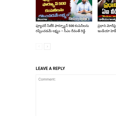
తెలంగాణ
జాతీయం/అంతర్
ఫ్యూచర్ సిటీకి ఫార్చ్యూన్ 500 కంపెనీలను
ప్రధాని మోదీప
రప్పించడమే లక్ష్యం – సీఎం రేవంత్ రెడ్డి
ఇండియా హెడ్‌
LEAVE A REPLY