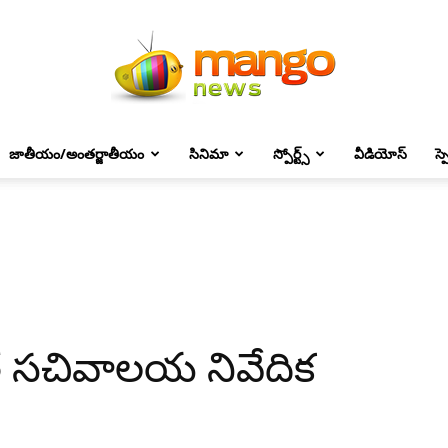
జాతీయం/అంతర్జాతీయం
సినిమా
స్పోర్ట్స్
వీడియోస్
స్
Mango
News
త్త సచివాలయ నివేదిక