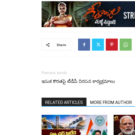
Share
Previous article
ఇసుక కొరతపై టీడీపీ నిరసన కార్యక్రమాలు
RELATED ARTICLES
MORE FROM AUTHOR