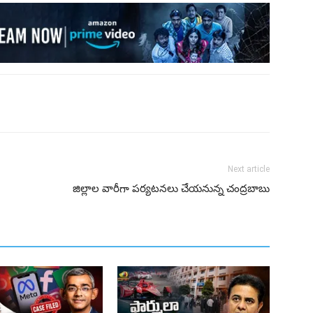
Next article
జిల్లాల వారీగా పర్యటనలు చేయనున్న చంద్రబాబు