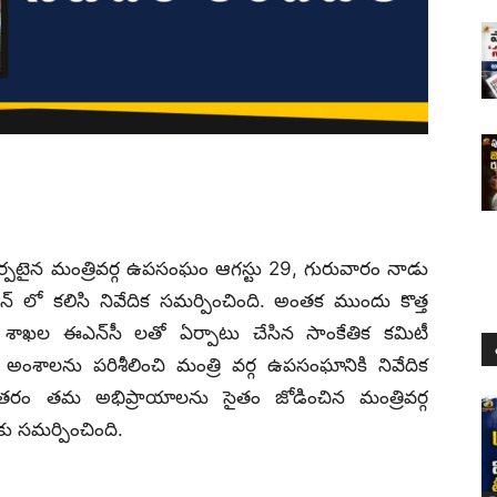
ఏర్పటైన మంత్రివర్గ ఉపసంఘం ఆగస్టు 29, గురువారం నాడు
భవన్ లో కలిసి నివేదిక సమర్పించింది. అంతక ముందు కొత్త
శాఖల ఈఎన్‌సీ లతో ఏర్పాటు చేసిన సాంకేతిక కమిటీ
ంశాలను పరిశీలించి మంత్రి వర్గ ఉపసంఘానికి నివేదిక
ంతరం తమ అభిప్రాయాలను సైతం జోడించిన మంత్రివర్గ
ు సమర్పించింది.