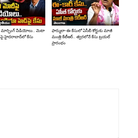
జాతీయం
తెలంగాణ
ై మార్ఫింగ్ వీడియోలు.. మెటా
ఫార్ములా-ఈ కేసులో ఏసీబీ కోర్టుకు మాజీ
పై హైదరాబాద్‌లో కేసు
మంత్రి కేటీఆర్.. త్వరలోనే కేసు ట్రయల్‌
ప్రారంభం