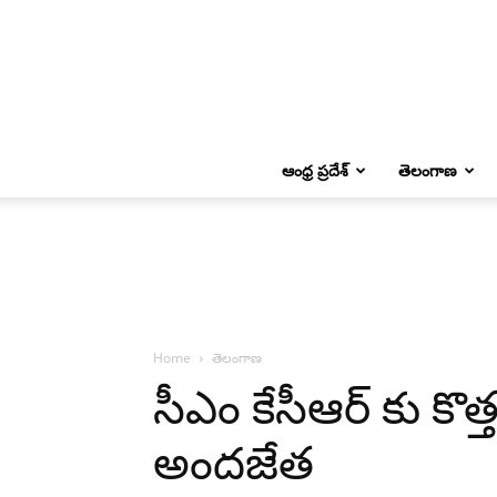
ఆంధ్ర ప్రదేశ్
తెలంగాణ
Home
తెలంగాణ
సీఎం కేసీఆర్ కు కొ
అందజేత