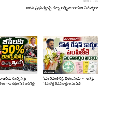
Next article
జగన్ ప్రభుత్వంపై కన్నా లక్ష్మీనారాయణ విమర్శలు
తెలంగాణ
రాజకీయ రిజర్వేషన్లు
సీఎం రేవంత్ రెడ్డి చేతులమీదుగా.. ఆగస్టు
తెలంగాణ రక్షణ సేన అధినేత్రి
15న కొత్త రేషన్ కార్డుల పంపిణీ