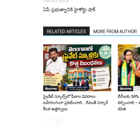
Previous article
ఏపీ ప్రభుత్వానికి హైకోర్టు షాక్
RELATED ARTICLES
MORE FROM AUTHOR
తెలంగాణ
తెలంగాణ
ప్రైవేట్ స్కూల్స్‌లో ఫీజుల వివరాలు
బీసీలకు 50% 
బహిరంగంగా ప్రకటించాలి.. రేవంత్ సర్కార్
కల్పించాలి – 
కీలక ఉత్తర్వులు
కవిత