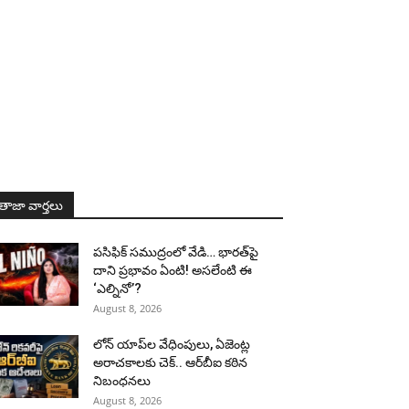
తాజా వార్తలు
పసిఫిక్ సముద్రంలో వేడి… భారత్‌పై
దాని ప్రభావం ఏంటి! అసలేంటి ఈ
‘ఎల్నినో’?
August 8, 2026
లోన్ యాప్‌ల వేధింపులు, ఏజెంట్ల
అరాచకాలకు చెక్.. ఆర్‌బీఐ కఠిన
నిబంధనలు
August 8, 2026