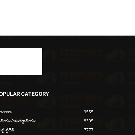
OPULAR CATEGORY
ెలంగాణ
9555
ాతీయం/అంతర్జాతీయం
8305
్ర ప్రదేశ్
7777