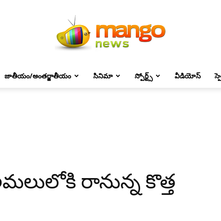
జాతీయం/అంతర్జాతీయం
సినిమా
స్పోర్ట్స్
వీడియోస్
స్
Mango
News
అమలులోకి రానున్న కొత్త