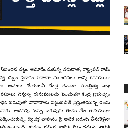
న నిబంధన చట్టం ఆమోదించుకున్న తరువాత, రాష్ట్రపతి రామ్
ొత్త చట్టం ప్రకారం రవాణా నిబంధనలు అన్ని కఠినముగా
ా అమలు చేయాలనీ కేంద్ర రవాణా మంత్రిత్వ శాఖ
లకు వసూలు చేస్తున్న రుసుములను పెంచుతూ కేంద్ర ప్రభుత్వం
ిక బరువుతో వాహనాలు పట్టుబడితే ప్రస్తుతమున్న రెండు
ంచారు. అదనపు టన్ను బరువుకు రెండు వేల రుసుముగా
్కించుకున్న, ద్విచక్ర వాహనం పై అధిక బరువు తీసుకెళ్లినా
టాల్సిఉంటుంది. కొత్తగా వచ్చిన ట్రాఫిక్ నిబంధనలపై ట్రాఫిక్
జ