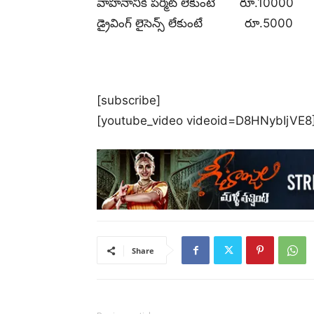
వాహనానికి పర్మిట్ లేకుంటే రూ.10000
డ్రైవింగ్ లైసెన్స్ లేకుంటే రూ.5000
[subscribe]
[youtube_video videoid=D8HNybIjVE8
Share