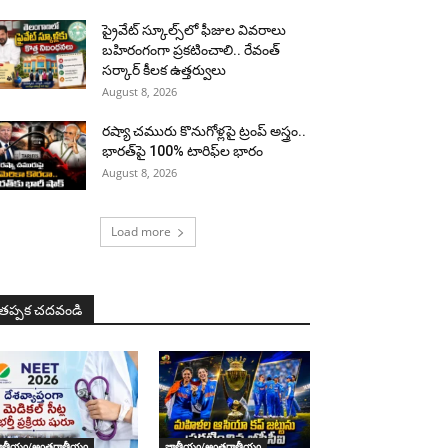
ప్రైవేట్ స్కూల్స్‌లో ఫీజుల వివరాలు
బహిరంగంగా ప్రకటించాలి.. రేవంత్
సర్కార్ కీలక ఉత్తర్వులు
August 8, 2026
రష్యా చమురు కొనుగోళ్లపై ట్రంప్ అస్త్రం..
భారత్‌పై 100% టారిఫ్‌ల భారం
August 8, 2026
Load more
తప్పక చదవండి
ాతీయం/అంతర్జాతీయం
జాతీయం/అంతర్జాతీయం