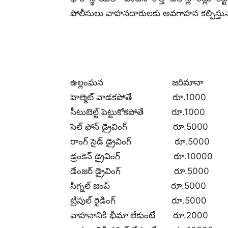
పోలీసులు వాహనదారులకు అవగాహన కల్పిస్తున్
ఉల్లంఘన జరిమానా
హెల్మెట్ వాడకపోతే రూ.1000
సీటుబెల్ట్ పెట్టుకోకపోతే రూ.1000
సెల్ ఫోన్ డ్రైవింగ్ రూ.5000
రాంగ్ సైడ్ డ్రైవింగ్ రూ.5000
డ్రంకెన్ డ్రైవింగ్ రూ.10000
డేంజర్ డ్రైవింగ్ రూ.5000
సిగ్నల్ జంప్ రూ.5000
ట్రిపుల్ రైడింగ్ రూ.5000
వాహనానికి భీమా లేకుంటే రూ.2000