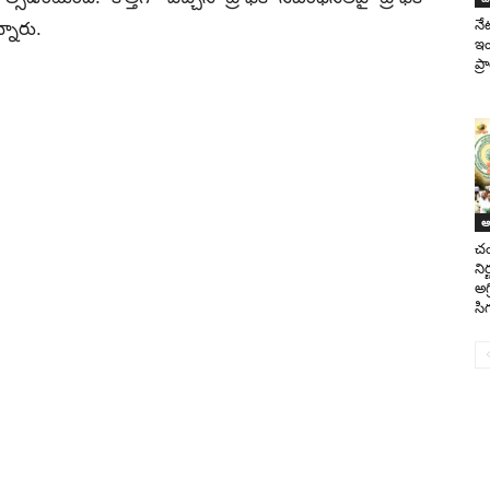
నే
నారు.
ఇం
ప్
ఆం
చం
ని
అగ్
సిగ