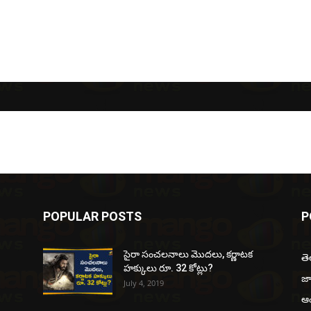
POPULAR POSTS
P
సైరా సంచలనాలు మొదలు, కర్ణాటక
త
హక్కులు రూ. 32 కోట్లు?
జ
July 4, 2019
ఆంధ