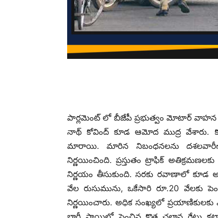
పార్లమెంట్ లో బీజేపీ ప్రభుత్వం మోటార్ వాహ
నాథ్ కోవింద్ కూడ ఆమోద ముద్ర వేశారు. క
మారాయి. మారిన నిబంధనలను దశలవారీగ
నిర్ణయించింది. ప్రస్తుతం ట్రాఫిక్ అతిక్రమణ
నిర్ణయం తీసుకుంది. సరకు రవాణాలో కూడ అధ
వేల రుసుమును, ఒకేసారి రూ.20 వేలకు పె
నిర్ణయించారు. అధిక సంఖ్యలో ప్రయాణికులకు ఎక
భారీ స్థాయిలో పెంచిన కొత్త చలాన్ల రేట్లు కట్