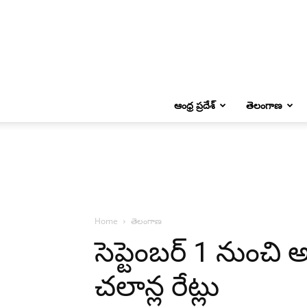
ఆంధ్ర ప్రదేశ్
తెలంగాణ
Home
తెలంగాణ
సెప్టెంబర్ 1 నుంచి 
చలాన్ల రేట్లు