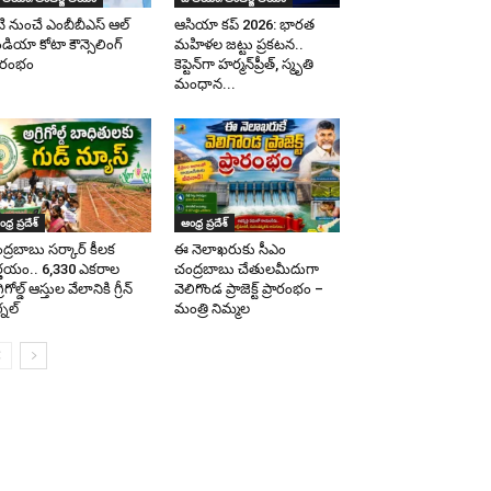
టి నుంచే ఎంబీబీఎస్ ఆల్
ఆసియా కప్ 2026: భారత
డియా కోటా కౌన్సెలింగ్
మహిళల జట్టు ప్రకటన..
రారంభం
కెప్టెన్‌గా హర్మన్‌ప్రీత్, స్మృతి
మంధాన...
ధ్ర ప్రదేశ్
ఆంధ్ర ప్రదేశ్
ద్రబాబు సర్కార్ కీలక
ఈ నెలాఖరుకు సీఎం
ర్ణయం.. 6,330 ఎకరాల
చంద్రబాబు చేతులమీదుగా
రిగోల్డ్ ఆస్తుల వేలానికి గ్రీన్
వెలిగొండ ప్రాజెక్ట్‌ ప్రారంభం –
్నల్
మంత్రి నిమ్మల