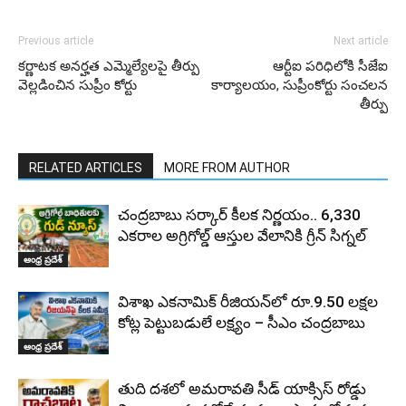
Previous article
Next article
కర్ణాటక అనర్హత ఎమ్మెల్యేలపై తీర్పు
ఆర్టీఐ పరిధిలోకి సీజేఐ
వెల్లడించిన సుప్రీం కోర్టు
కార్యాలయం, సుప్రీంకోర్టు సంచలన
తీర్పు
RELATED ARTICLES
MORE FROM AUTHOR
చంద్రబాబు సర్కార్ కీలక నిర్ణయం.. 6,330
ఎకరాల అగ్రిగోల్డ్ ఆస్తుల వేలానికి గ్రీన్ సిగ్నల్
ఆంధ్ర ప్రదేశ్
విశాఖ ఎకనామిక్ రీజియన్‌లో రూ.9.50 లక్షల
కోట్ల పెట్టుబడులే లక్ష్యం – సీఎం చంద్రబాబు
ఆంధ్ర ప్రదేశ్
తుది దశలో అమరావతి సీడ్ యాక్సిస్ రోడ్డు