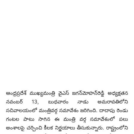
ఆంధ్రప్రదేశ్ ముఖ్యమంత్రి వైఎస్‌ జగన్‌మోహన్‌రెడ్డి అధ్యక్షతన
నవంబర్ 13, బుధవారం నాడు అమరావతిలోని
సచివాలయంలో మంత్రివర్గ సమావేశం జరిగింది. దాదాపు రెండు
గంటల పాటు సాగిన ఈ మంత్రి వర్గ సమావేశంలో పలు
అంశాలపై చర్చించి కీలక నిర్ణయాలు తీసుకున్నారు. రాష్ట్రంలోని