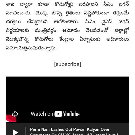
శాఖ ద్వారా కూడా కొనుగోళ్లు జరపాలని సీఎం జగన్
సూచించారు. మొక్క జొన్న రైతులు నష్టపోకుండా తక్షణమే
చర్యలు చేపట్టాలని ఆదేశించారు. సీఎం వైఎస్ జగన్‌
నిర్ణయాలకు మంత్రివర్గం ఆమోదం తెలపడంతో జిల్లాల్లో
మొక్కజొన్న కొనుగోలు కేంద్రాల ఏర్పాటుకు అధికారులు
సమాయత్తమవుతున్నారు.
[subscribe]
Perni Nani Lashes Out Pawan Kalyan Over