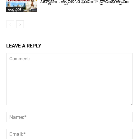
నిర్మాణం.. త్వరలోనే ఘనంగా ప్రారంభోత్సవం
ఆంధ్ర ప్రదేశ్
LEAVE A REPLY