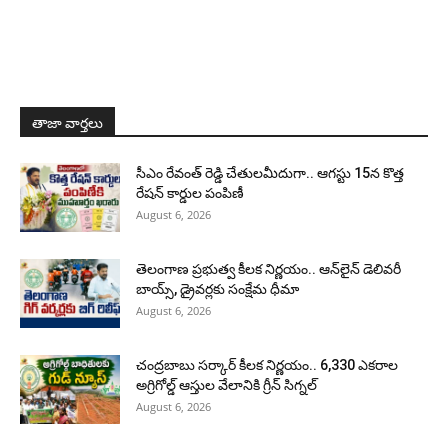
తాజా వార్తలు
సీఎం రేవంత్ రెడ్డి చేతులమీదుగా.. ఆగస్టు 15న కొత్త
రేషన్ కార్డుల పంపిణీ
August 6, 2026
తెలంగాణ ప్రభుత్వ కీలక నిర్ణయం.. ఆన్‌లైన్ డెలివరీ
బాయ్స్, డ్రైవర్లకు సంక్షేమ ధీమా
August 6, 2026
చంద్రబాబు సర్కార్ కీలక నిర్ణయం.. 6,330 ఎకరాల
అగ్రిగోల్డ్ ఆస్తుల వేలానికి గ్రీన్ సిగ్నల్
August 6, 2026