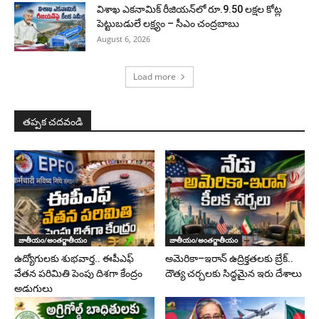
విశాఖ ఎకనామిక్ రీజియన్‌లో రూ.9.50 లక్షల కోట్ల
పెట్టుబడులే లక్ష్యం – సీఎం చంద్రబాబు
August 6, 2026
Load more
తప్పక చదవండి
జాతీయం/అంతర్జాతీయం
జాతీయం/అంతర్జాతీయం
ఉద్యోగులకు శుభవార్త.. ఈపీఎఫ్‌
అమెరికా–ఇరాన్ ఉద్రిక్తతలకు బ్రేక్..
వేతన పరిమితి పెంపు దిశగా కేంద్రం
దౌత్య చర్చలకు సిద్ధమైన ఇరు దేశాలు
అడుగులు