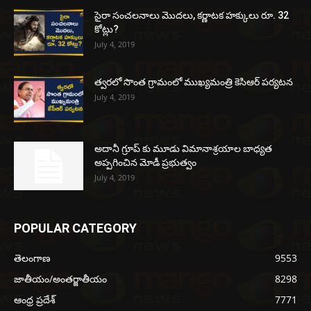
సైరా సంచలనాలు మొదలు, కర్ణాటక హక్కులు రూ. 32
కోట్లు?
July 4, 2019
త్వరలో సొంత గ్రామంలో ముఖ్యమంత్రి కెసిఆర్ పర్యటన
July 4, 2019
అదానీ గ్రూప్ కు మూడు విమానాశ్రయాల బాధ్యత
అప్పగించిన మోడీ ప్రభుత్వం
July 4, 2019
POPULAR CATEGORY
తెలంగాణ
9553
జాతీయం/అంతర్జాతీయం
8298
ఆంధ్ర ప్రదేశ్
7771