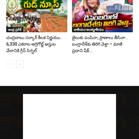
ఆంధ్ర ప్రదేశ్
జాతీయం/అంతర్జాతీయం
చంద్రబాబు సర్కార్ కీలక నిర్ణయం..
జైలుకు పంపినా, ప్రాణాలు తీసినా..
6,330 ఎకరాల అగ్రిగోల్డ్ ఆస్తుల
బంగ్లాదేశ్‌కు తిరిగి వెళ్తా – మాజీ
వేలానికి గ్రీన్ సిగ్నల్
ప్రధాని షేక్...