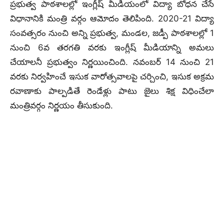
ప్రభుత్వ పాఠశాలల్లో ఇంగ్లీష్ మీడియంలో విద్యా బోధన చేసే
విధానానికి మంత్రి వర్గం ఆమోదం తెలిపింది. 2020-21 విద్యా
సంవత్సరం నుంచి అన్ని ప్రభుత్వ, మండల, జడ్పీ పాఠశాలల్లో 1
నుంచి 6వ తరగతి వరకు ఇంగ్లీష్ మీడియాన్ని అమలు
చేయాలనీ ప్రభుత్వం నిర్ణయించింది. నవంబర్‌ 14 నుంచి 21
వరకు నిర్వహించే ఇసుక వారోత్సవాలపై చర్చించి, ఇసుక అక్రమ
రవాణాకు పాల్పడితే రెండేళ్లు పాటు జైలు శిక్ష విధించేలా
మంత్రివర్గం నిర్ణయం తీసుకుంది.