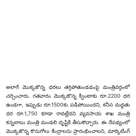
అలాగే మొక్కజొన్న ధరలు తగ్గిపోతుండడంపై మంత్రివర్గంలో
చర్చించారు. గతవారం మొక్కజొన్న క్వింటాకు రూ.2200 ధర
ఉండగా, ఇప్పుడు రూ.1500కు పడిపోయిందని, కనీస మద్దతు
ధర రూ.1,750 కూడా రావట్లేదని వ్యవసాయ శాఖ మంత్రి
కన్నబాబు మంత్రి మండలి దృష్టికి తీసుకొచ్చారు. ఈ నేపథ్యంలో
మొక్కజొన్న కొనుగోలు కేంద్రాలను ప్రారంభించాలని, మార్కెటింగ్‌