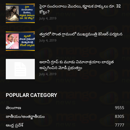
సైరా సంచలనాలు మొదలు, కర్ణాటక హక్కులు రూ. 32
కోట్లు?
July 4, 2019
త్వరలో సొంత గ్రామంలో ముఖ్యమంత్రి కెసిఆర్ పర్యటన
July 4, 2019
అదానీ గ్రూప్ కు మూడు విమానాశ్రయాల బాధ్యత
అప్పగించిన మోడీ ప్రభుత్వం
July 4, 2019
POPULAR CATEGORY
తెలంగాణ
9555
జాతీయం/అంతర్జాతీయం
8305
ఆంధ్ర ప్రదేశ్
7777