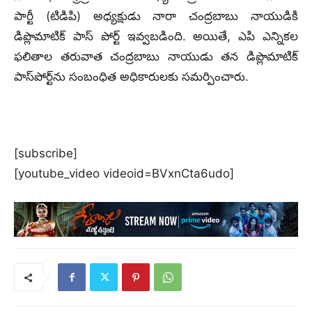
పార్టీ (టిడిపి) అధ్యక్షుడు నారా చంద్రబాబు నాయుడికి
డిప్లొమాటిక్ పాస్ పోర్ట్ ఇవ్వబడింది. అయితే, ఎపి ఎన్నికల
ఫలితాల తరువాత చంద్రబాబు నాయుడు తన డిప్లొమాటిక్
పాస్‌పోర్ట్‌ను సంబంధిత అధికారులకు సమర్పించారు.
[subscribe]
[youtube_video videoid=BVxnCta6udo]