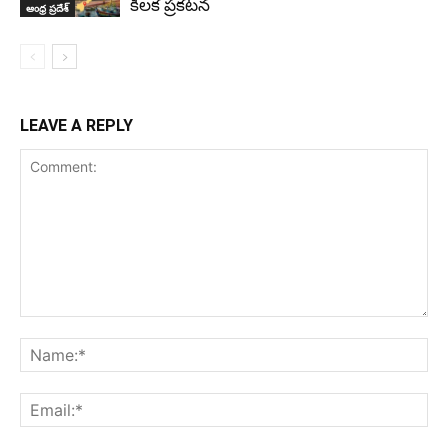
కీలక ప్రకటన
ఆంధ్ర ప్రదేశ్
LEAVE A REPLY