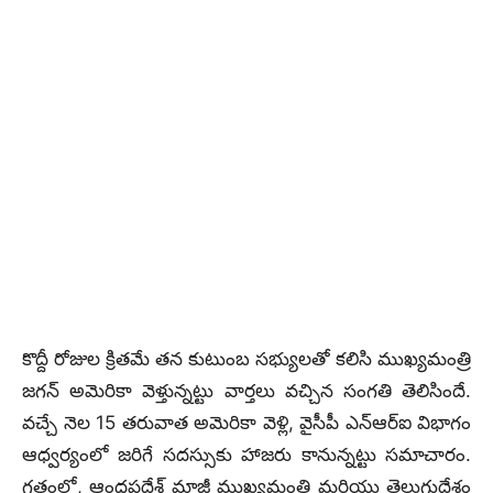
కొద్దీ రోజుల క్రితమే తన కుటుంబ సభ్యులతో కలిసి ముఖ్యమంత్రి
జగన్ అమెరికా వెళ్తున్నట్టు వార్తలు వచ్చిన సంగతి తెలిసిందే.
వచ్చే నెల 15 తరువాత అమెరికా వెళ్లి, వైసీపీ ఎన్ఆర్ఐ విభాగం
ఆధ్వర్యంలో జరిగే సదస్సుకు హాజరు కానున్నట్టు సమాచారం.
గతంలో, ఆంధ్రప్రదేశ్ మాజీ ముఖ్యమంత్రి మరియు తెలుగుదేశం