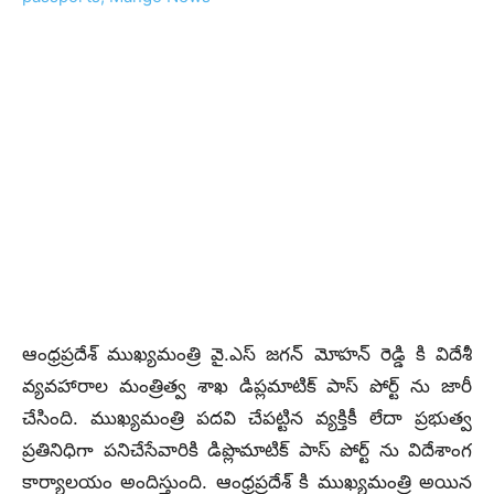
ఆంధ్రప్రదేశ్ ముఖ్యమంత్రి వై.ఎస్ జగన్ మోహన్ రెడ్డి కి విదేశీ
వ్యవహారాల మంత్రిత్వ శాఖ డిప్లమాటిక్ పాస్ పోర్ట్ ను జారీ
చేసింది. ముఖ్యమంత్రి పదవి చేపట్టిన వ్యక్తికీ లేదా ప్రభుత్వ
ప్రతినిధిగా పనిచేసేవారికి డిప్లొమాటిక్ పాస్ పోర్ట్ ను విదేశాంగ
కార్యాలయం అందిస్తుంది. ఆంధ్రప్రదేశ్ కి ముఖ్యమంత్రి అయిన