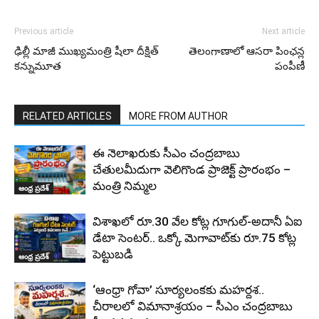
Previous article
Next article
ఢిల్లీ మాజీ ముఖ్యమంత్రి షీలా దీక్షిత్
తెలంగాణాలో ఆసరా పింఛన్ల
కన్నుమూత
పంపీణీ
RELATED ARTICLES
MORE FROM AUTHOR
ఈ నెలాఖరుకు సీఎం చంద్రబాబు
చేతులమీదుగా వెలిగొండ ప్రాజెక్ట్‌ ప్రారంభం –
మంత్రి నిమ్మల
ఆంధ్ర ప్రదేశ్
విశాఖలో రూ.30 వేల కోట్ల గూగుల్-అదానీ ఏఐ
డేటా సెంటర్.. ఒక్కో మెగావాట్‌కు రూ.75 కోట్ల
పెట్టుబడి
ఆంధ్ర ప్రదేశ్
‘ఆంధ్రా గోవా’ సూర్యలంకకు మహర్దశ..
చీరాలలో విమానాశ్రయం – సీఎం చంద్రబాబు