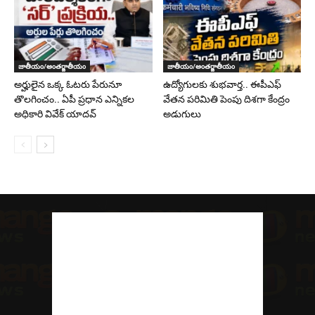
జాతీయం/అంతర్జాతీయం
జాతీయం/అంతర్జాతీయం
అర్హులైన ఒక్క ఓటరు పేరునూ
ఉద్యోగులకు శుభవార్త.. ఈపీఎఫ్‌
తొలగించం.. ఏపీ ప్రధాన ఎన్నికల
వేతన పరిమితి పెంపు దిశగా కేంద్రం
అధికారి వివేక్ యాదవ్
అడుగులు