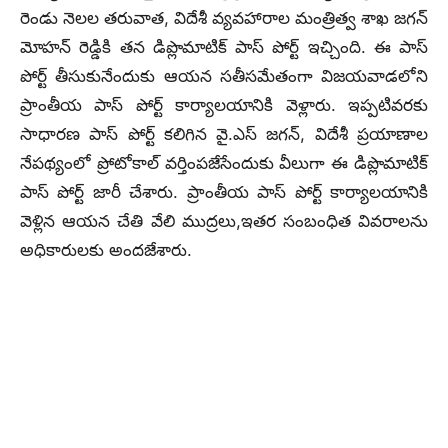
రెండు నెలల తరువాత, విదేశీ వ్యవహారాల మంత్రిత్వ శాఖ జగన్
మోహన్ రెడ్డికి తన డిప్లొమాటిక్ పాస్ పోర్ట్ ఇచ్చింది. ఈ పాస్
పోర్ట్ తీసుకునేందుకు ఆయన సతీసమేతంగా విజయవాడలోని
ప్రాంతీయ పాస్ పోర్ట్ కార్యాలయానికి వెళ్లారు. ఇప్పటివరకు
సాధారణ పాస్ పోర్ట్ కలిగిన వై.ఎస్ జగన్, విదేశీ ప్రయాణాల
నేపథ్యంలో ప్రోటోకాల్ వర్తింపజేసేందుకు వీలుగా ఈ డిప్లొమాటిక్
పాస్ పోర్ట్ జారీ చేశారు. ప్రాంతీయ పాస్ పోర్ట్ కార్యాలయానికి
వెళ్లిన ఆయన చేతి వేలి ముద్రలు,ఇతర సంబంధిత వివరాలను
అధికారులకు అందజేశారు.