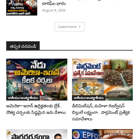
టారిఫ్‌ల భారం
August 8, 2026
Load more
తప్పక చదవండి
జాతీయం/అంతర్జాతీయం
జాతీయం/అంతర్జాతీయం
అమెరికా–ఇరాన్ ఉద్రిక్తతలకు బ్రేక్..
డీలిమిటేషన్, మహిళా రిజర్వేషన్
దౌత్య చర్చలకు సిద్ధమైన ఇరు దేశాలు
బిల్లులే లక్ష్యంగా.. పార్లమెంట్ ప్రత్యేక
సమావేశాలు