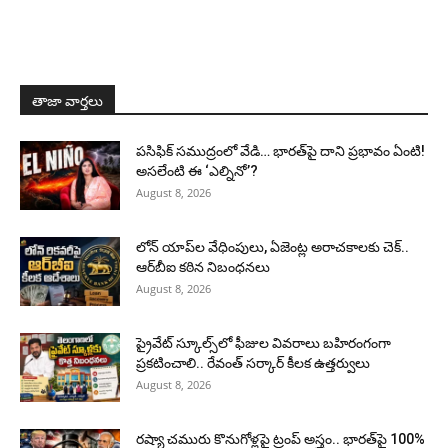
తాజా వార్తలు
పసిఫిక్ సముద్రంలో వేడి… భారత్‌పై దాని ప్రభావం ఏంటి!
అసలేంటి ఈ ‘ఎల్నినో’?
August 8, 2026
లోన్ యాప్‌ల వేధింపులు, ఏజెంట్ల అరాచకాలకు చెక్..
ఆర్‌బీఐ కఠిన నిబంధనలు
August 8, 2026
ప్రైవేట్ స్కూల్స్‌లో ఫీజుల వివరాలు బహిరంగంగా
ప్రకటించాలి.. రేవంత్ సర్కార్ కీలక ఉత్తర్వులు
August 8, 2026
రష్యా చమురు కొనుగోళ్లపై ట్రంప్ అస్త్రం.. భారత్‌పై 100%