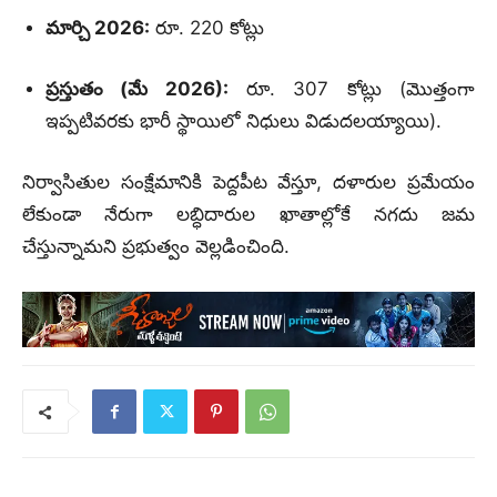
మార్చి 2026:
రూ. 220 కోట్లు
ప్రస్తుతం (మే 2026):
రూ. 307 కోట్లు (మొత్తంగా
ఇప్పటివరకు భారీ స్థాయిలో నిధులు విడుదలయ్యాయి).
నిర్వాసితుల సంక్షేమానికి పెద్దపీట వేస్తూ, దళారుల ప్రమేయం
లేకుండా నేరుగా లబ్ధిదారుల ఖాతాల్లోకే నగదు జమ
చేస్తున్నామని ప్రభుత్వం వెల్లడించింది.