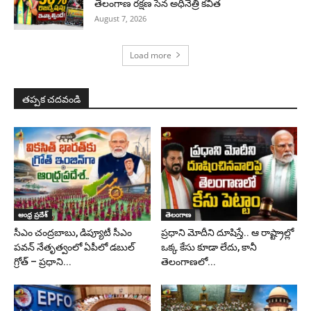
తెలంగాణ రక్షణ సేన అధినేత్రి కవిత
August 7, 2026
Load more
తప్పక చదవండి
ఆంధ్ర ప్రదేశ్
తెలంగాణ
సీఎం చంద్రబాబు, డిప్యూటీ సీఎం
ప్రధాని మోదీని దూషిస్తే.. ఆ రాష్ట్రాల్లో
పవన్‌ నేతృత్వంలో ఏపీలో డబుల్‌
ఒక్క కేసు కూడా లేదు, కానీ
గ్రోత్ – ప్రధాని...
తెలంగాణలో...