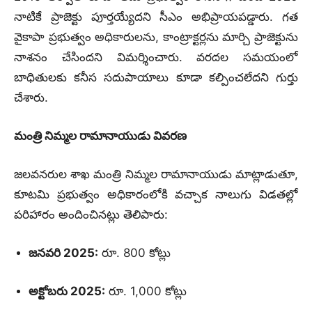
నాటికే ప్రాజెక్టు పూర్తయ్యేదని సీఎం అభిప్రాయపడ్డారు. గత
వైకాపా ప్రభుత్వం అధికారులను, కాంట్రాక్టర్లను మార్చి ప్రాజెక్టును
నాశనం చేసిందని విమర్శించారు. వరదల సమయంలో
బాధితులకు కనీస సదుపాయాలు కూడా కల్పించలేదని గుర్తు
చేశారు.
మంత్రి నిమ్మల రామానాయుడు వివరణ
జలవనరుల శాఖ మంత్రి నిమ్మల రామానాయుడు మాట్లాడుతూ,
కూటమి ప్రభుత్వం అధికారంలోకి వచ్చాక నాలుగు విడతల్లో
పరిహారం అందించినట్లు తెలిపారు:
జనవరి 2025:
రూ. 800 కోట్లు
అక్టోబరు 2025:
రూ. 1,000 కోట్లు