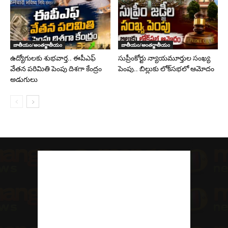
జాతీయం/అంతర్జాతీయం
జాతీయం/అంతర్జాతీయం
ఉద్యోగులకు శుభవార్త.. ఈపీఎఫ్‌
సుప్రీంకోర్టు న్యాయమూర్తుల సంఖ్య
వేతన పరిమితి పెంపు దిశగా కేంద్రం
పెంపు.. బిల్లుకు లోక్‌సభలో ఆమోదం
అడుగులు