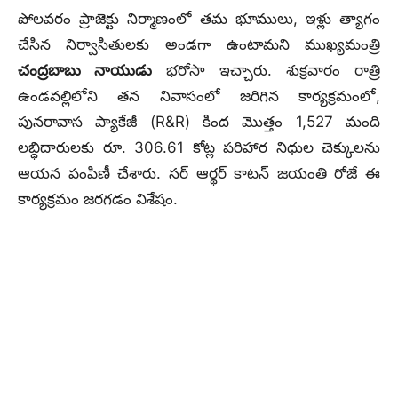
పోలవరం ప్రాజెక్టు నిర్మాణంలో తమ భూములు, ఇళ్లు త్యాగం
చేసిన నిర్వాసితులకు అండగా ఉంటామని ముఖ్యమంత్రి
చంద్రబాబు నాయుడు
భరోసా ఇచ్చారు. శుక్రవారం రాత్రి
ఉండవల్లిలోని తన నివాసంలో జరిగిన కార్యక్రమంలో,
పునరావాస ప్యాకేజీ (R&R) కింద మొత్తం 1,527 మంది
లబ్ధిదారులకు రూ. 306.61 కోట్ల పరిహార నిధుల చెక్కులను
ఆయన పంపిణీ చేశారు. సర్ ఆర్థర్ కాటన్ జయంతి రోజే ఈ
కార్యక్రమం జరగడం విశేషం.