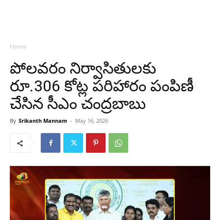
Home
పోలవరం నిర్వాసితులకు
రూ.306 కోట్ల పరిహారం పంపిణీ
చేసిన సీఎం చంద్రబాబు
By
Srikanth Mannam
-
May 16, 2026