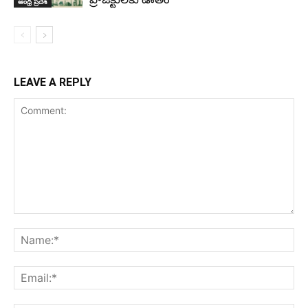
ఆంధ్ర ప్రదేశ్
LEAVE A REPLY