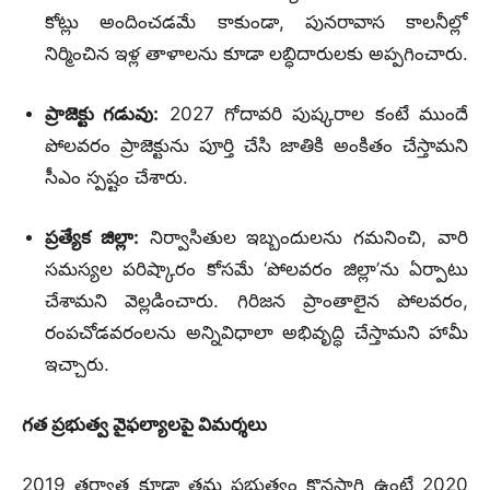
కోట్లు అందించడమే కాకుండా, పునరావాస కాలనీల్లో
నిర్మించిన ఇళ్ల తాళాలను కూడా లబ్ధిదారులకు అప్పగించారు.
ప్రాజెక్టు గడువు:
2027 గోదావరి పుష్కరాల కంటే ముందే
పోలవరం ప్రాజెక్టును పూర్తి చేసి జాతికి అంకితం చేస్తామని
సీఎం స్పష్టం చేశారు.
ప్రత్యేక జిల్లా:
నిర్వాసితుల ఇబ్బందులను గమనించి, వారి
సమస్యల పరిష్కారం కోసమే ‘పోలవరం జిల్లా’ను ఏర్పాటు
చేశామని వెల్లడించారు. గిరిజన ప్రాంతాలైన పోలవరం,
రంపచోడవరంలను అన్నివిధాలా అభివృద్ధి చేస్తామని హామీ
ఇచ్చారు.
గత ప్రభుత్వ వైఫల్యాలపై విమర్శలు
2019 తర్వాత కూడా తమ ప్రభుత్వం కొనసాగి ఉంటే 2020