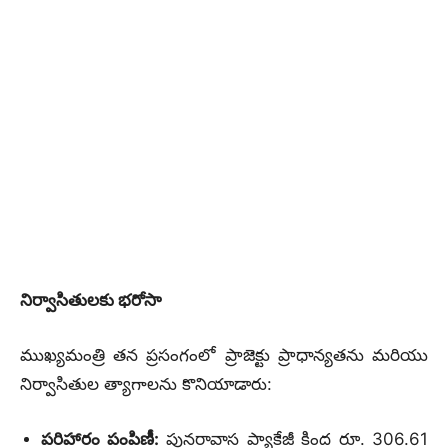
నిర్వాసితులకు భరోసా
ముఖ్యమంత్రి తన ప్రసంగంలో ప్రాజెక్టు ప్రాధాన్యతను మరియు
నిర్వాసితుల త్యాగాలను కొనియాడారు:
పరిహారం పంపిణీ:
పునరావాస ప్యాకేజీ కింద రూ. 306.61