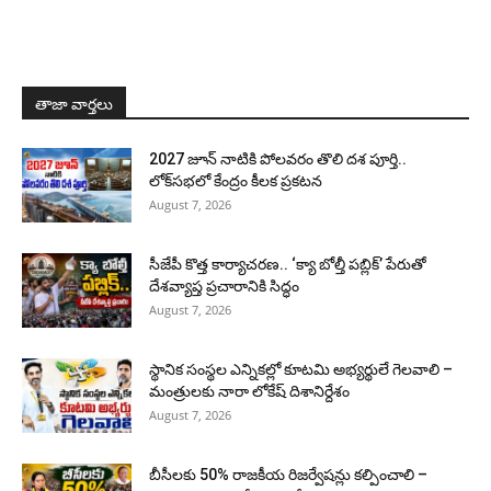
తాజా వార్తలు
2027 జూన్ నాటికి పోలవరం తొలి దశ పూర్తి..
లోక్‌సభలో కేంద్రం కీలక ప్రకటన
August 7, 2026
సీజేపీ కొత్త కార్యాచరణ.. ‘క్యా బోల్తీ పబ్లిక్’ పేరుతో
దేశవ్యాప్త ప్రచారానికి సిద్ధం
August 7, 2026
స్థానిక సంస్థల ఎన్నికల్లో కూటమి అభ్యర్థులే గెలవాలి –
మంత్రులకు నారా లోకేష్ దిశానిర్దేశం
August 7, 2026
బీసీలకు 50% రాజకీయ రిజర్వేషన్లు కల్పించాలి –