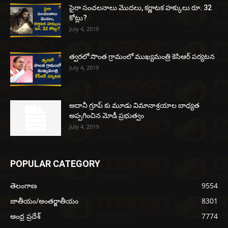
సైరా సంచలనాలు మొదలు, కర్ణాటక హక్కులు రూ. 32
కోట్లు?
July 4, 2019
త్వరలో సొంత గ్రామంలో ముఖ్యమంత్రి కెసిఆర్ పర్యటన
July 4, 2019
అదానీ గ్రూప్ కు మూడు విమానాశ్రయాల బాధ్యత
అప్పగించిన మోడీ ప్రభుత్వం
July 4, 2019
POPULAR CATEGORY
తెలంగాణ
9554
జాతీయం/అంతర్జాతీయం
8301
ఆంధ్ర ప్రదేశ్
7774