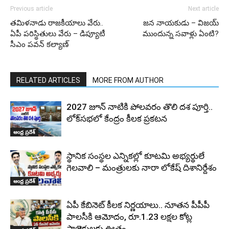
Previous article
Next article
తమిళనాడు రాజకీయాలు వేరు..
జన నాయకుడు – విజయ్
ఏపీ పరిస్థితులు వేరు – డిప్యూటీ
ముందున్న సవాళ్లు ఏంటి?
సీఎం పవన్ కల్యాణ్
RELATED ARTICLES
MORE FROM AUTHOR
2027 జూన్ నాటికి పోలవరం తొలి దశ పూర్తి..
లోక్‌సభలో కేంద్రం కీలక ప్రకటన
ఆంధ్ర ప్రదేశ్
స్థానిక సంస్థల ఎన్నికల్లో కూటమి అభ్యర్థులే
గెలవాలి – మంత్రులకు నారా లోకేష్ దిశానిర్దేశం
ఆంధ్ర ప్రదేశ్
ఏపీ కేబినెట్ కీలక నిర్ణయాలు.. నూతన పీపీపీ
పాలసీకి ఆమోదం, రూ.1.23 లక్షల కోట్ల
ప్రాజెక్టులకు ఊతం