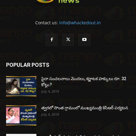
Contact us:
info@whackedout.in
POPULAR POSTS
సైరా సంచలనాలు మొదలు, కర్ణాటక హక్కులు రూ. 32
కోట్లు?
July 4, 2019
త్వరలో సొంత గ్రామంలో ముఖ్యమంత్రి కెసిఆర్ పర్యటన
July 4, 2019