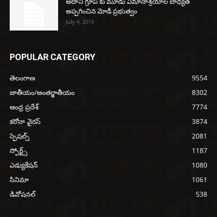
అదానీ గ్రూప్ కు మూడు విమానాశ్రయాల బాధ్యత
అప్పగించిన మోడీ ప్రభుత్వం
July 4, 2019
POPULAR CATEGORY
తెలంగాణ
9554
జాతీయం/అంతర్జాతీయం
8302
ఆంధ్ర ప్రదేశ్
7774
కరోనా వైరస్
3874
స్పెషల్స్
2081
స్పోర్ట్స్
1187
ఎడ్యుకేషన్
1080
సినిమా
1061
డివోషనల్
538