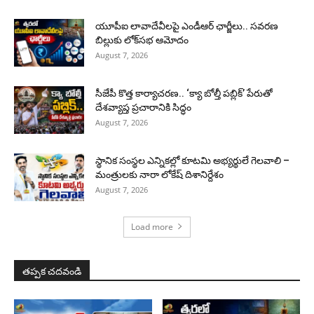
యూపీఐ లావాదేవీలపై ఎండీఆర్ ఛార్జీలు.. సవరణ
బిల్లుకు లోక్‌సభ ఆమోదం
August 7, 2026
సీజేపీ కొత్త కార్యాచరణ.. ‘క్యా బోల్తీ పబ్లిక్’ పేరుతో
దేశవ్యాప్త ప్రచారానికి సిద్ధం
August 7, 2026
స్థానిక సంస్థల ఎన్నికల్లో కూటమి అభ్యర్థులే గెలవాలి –
మంత్రులకు నారా లోకేష్ దిశానిర్దేశం
August 7, 2026
Load more
తప్పక చదవండి