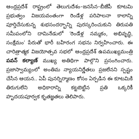
ఆంధ్రప్రదేశ్ రాష్ట్రంలో తెలుగుదేశం-జనసేన-బీజేపీ కూటమి
ప్రభుత్వం విజయవంతంగా రెండేళ్ల పరిపాలనా కాలాన్ని
పూర్తిచేసుకున్న శుభసందర్భాన్ని పురస్కరించుకుని తిరుపతి
సమీపంలోని దామినేడులో ‘రెండేళ్ల నమ్మకం, అభివృద్ధి,
సంక్షేమం’ పేరుతో భారీ బహిరంగ సభను నిర్వహించారు. ఈ
చారిత్రాత్మక విజయోత్సవ సభలో ఆంధ్రప్రదేశ్ ఉపముఖ్యమంత్రి
పవన్ కల్యాణ్
ముఖ్య అతిథిగా పాల్గొని ప్రసంగించారు.
ప్రజాస్వామ్యంలో అంతిమ న్యాయనిర్ణేతలు ప్రజలేనని స్పష్టం
చేసిన ఆయన.. ఏపీ పునర్నిర్మాణం కోసం ఏర్పడిన ఈ కూటమికి
తిరుగులేని అధికారాన్ని కట్టబెట్టిన ప్రతి ఒక్కరికీ
హృదయపూర్వక కృతజ్ఞతలు తెలిపారు.