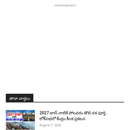
- Advertisement -
తాజా వార్తలు
2027 జూన్ నాటికి పోలవరం తొలి దశ పూర్తి..
లోక్‌సభలో కేంద్రం కీలక ప్రకటన
August 7, 2026