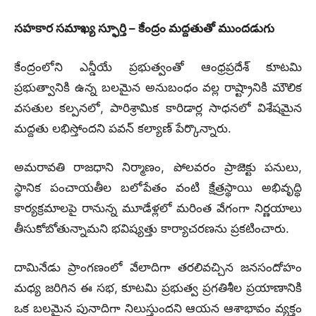
సహకార సమాఖ్య స్ఫూర్తి – కేంద్రం మద్దతుతో ముందడుగు
కేంద్రంలోని ఎన్డీయే ప్రభుత్వంతో ఆంధ్రప్రదేశ్ కూటమి
ప్రభుత్వానికి ఉన్న బలమైన అనుబంధం వల్ల రాష్ట్రానికి మౌలిక
వసతుల కల్పనలో, పారిశ్రామిక కారిడార్ల సాధనలో విశేషమైన
మద్దతు లభిస్తోందని పవన్ కల్యాణ్ పేర్కొన్నారు.
అమరావతి రాజధాని నిర్మాణం, పోలవరం ప్రాజెక్టు పనులు,
స్థానిక పంచాయతీల బలోపేతం వంటి క్షేత్రస్థాయి అభివృద్ధి
కార్యక్రమాలపై రానున్న మూడేళ్లలో మరింత వేగంగా నిర్ణయాలు
తీసుకోబోతున్నామని భవిష్యత్తు కార్యాచరణను ప్రకటించారు.
దామినేడు ప్రాంగణంలో వేలాదిగా తరలివచ్చిన జనసందోహం
మధ్య జరిగిన ఈ సభ, కూటమి ప్రభుత్వ ప్రగతిశీల ప్రయాణానికి
ఒక బలమైన పునాదిగా నిలుస్తుందని ఆయన ఆశాభావం వ్యక్తం