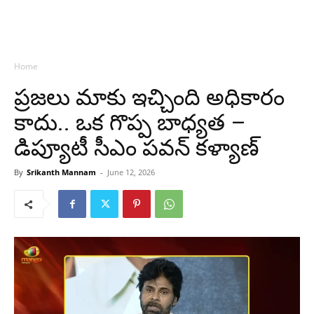
Home
ప్రజలు మాకు ఇచ్చింది అధికారం
కాదు.. ఒక గొప్ప బాధ్యత –
డిప్యూటీ సీఎం పవన్ కళ్యాణ్
By
Srikanth Mannam
-
June 12, 2026