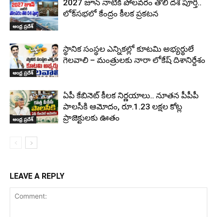
2027 జూన్ నాటికి పోలవరం తొలి దశ పూర్తి..
లోక్‌సభలో కేంద్రం కీలక ప్రకటన
ఆంధ్ర ప్రదేశ్
స్థానిక సంస్థల ఎన్నికల్లో కూటమి అభ్యర్థులే
గెలవాలి – మంత్రులకు నారా లోకేష్ దిశానిర్దేశం
ఆంధ్ర ప్రదేశ్
ఏపీ కేబినెట్ కీలక నిర్ణయాలు.. నూతన పీపీపీ
పాలసీకి ఆమోదం, రూ.1.23 లక్షల కోట్ల
ప్రాజెక్టులకు ఊతం
ఆంధ్ర ప్రదేశ్
LEAVE A REPLY