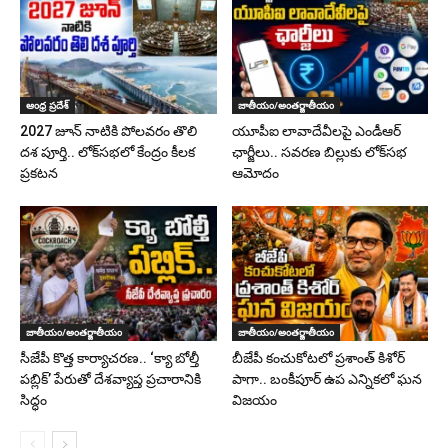
ఆంధ్ర ప్రదేశ్
జాతీయం/అంతర్జాతీయం
2027 జూన్ నాటికి పోలవరం తొలి
యూపీఐ లావాదేవీలపై ఎండీఆర్
దశ పూర్తి.. లోక్‌సభలో కేంద్రం కీలక
ఛార్జీలు.. సవరణ బిల్లుకు లోక్‌సభ
ప్రకటన
ఆమోదం
జాతీయం/అంతర్జాతీయం
జాతీయం/అంతర్జాతీయం
సీజేపీ కొత్త కార్యాచరణ.. ‘క్యా బోల్తీ
బీజేపీ కంచుకోటలో ప్రశాంత్ కిశోర్
పబ్లిక్’ పేరుతో దేశవ్యాప్త ప్రచారానికి
పాగా.. బంకీపూర్ ఉప ఎన్నికలో ఘన
సిద్ధం
విజయం