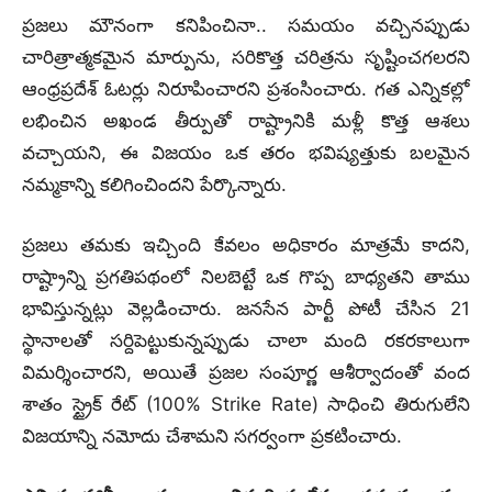
ప్రజలు మౌనంగా కనిపించినా.. సమయం వచ్చినప్పుడు
చారిత్రాత్మకమైన మార్పును, సరికొత్త చరిత్రను సృష్టించగలరని
ఆంధ్రప్రదేశ్ ఓటర్లు నిరూపించారని ప్రశంసించారు. గత ఎన్నికల్లో
లభించిన అఖండ తీర్పుతో రాష్ట్రానికి మళ్లీ కొత్త ఆశలు
వచ్చాయని, ఈ విజయం ఒక తరం భవిష్యత్తుకు బలమైన
నమ్మకాన్ని కలిగించిందని పేర్కొన్నారు.
ప్రజలు తమకు ఇచ్చింది కేవలం అధికారం మాత్రమే కాదని,
రాష్ట్రాన్ని ప్రగతిపథంలో నిలబెట్టే ఒక గొప్ప బాధ్యతని తాము
భావిస్తున్నట్లు వెల్లడించారు. జనసేన పార్టీ పోటీ చేసిన 21
స్థానాలతో సర్దిపెట్టుకున్నప్పుడు చాలా మంది రకరకాలుగా
విమర్శించారని, అయితే ప్రజల సంపూర్ణ ఆశీర్వాదంతో వంద
శాతం స్ట్రైక్ రేట్ (100% Strike Rate) సాధించి తిరుగులేని
విజయాన్ని నమోదు చేశామని సగర్వంగా ప్రకటించారు.