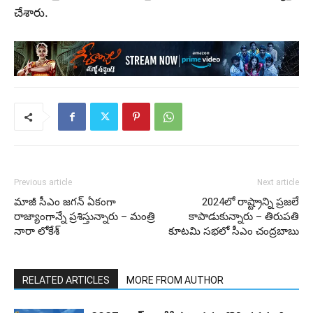
చేశారు.
Previous article
Next article
మాజీ సీఎం జగన్ ఏకంగా
2024లో రాష్ట్రాన్ని ప్రజలే
రాజ్యాంగాన్నే ప్రశిస్తున్నారు – మంత్రి
కాపాడుకున్నారు – తిరుపతి
నారా లోకేశ్
కూటమి సభలో సీఎం చంద్రబాబు
RELATED ARTICLES
MORE FROM AUTHOR