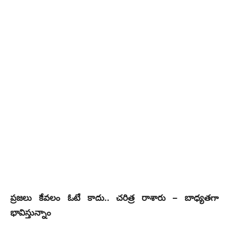
ప్రజలు కేవలం ఓటే కాదు.. చరిత్ర రాశారు – బాధ్యతగా
భావిస్తున్నాం