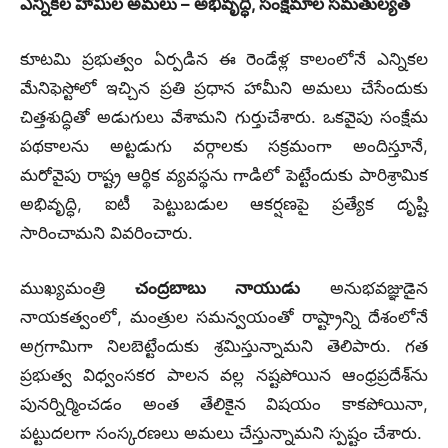
ఎన్నికల హామీల అమలు – అభివృద్ధి, సంక్షేమాల సమతుల్యత
కూటమి ప్రభుత్వం ఏర్పడిన ఈ రెండేళ్ల కాలంలోనే ఎన్నికల
మేనిఫెస్టోలో ఇచ్చిన ప్రతి ప్రధాన హామీని అమలు చేసేందుకు
చిత్తశుద్ధితో అడుగులు వేశామని గుర్తుచేశారు. ఒకవైపు సంక్షేమ
పథకాలను అట్టడుగు వర్గాలకు సక్రమంగా అందిస్తూనే,
మరోవైపు రాష్ట్ర ఆర్థిక వ్యవస్థను గాడిలో పెట్టేందుకు పారిశ్రామిక
అభివృద్ధి, ఐటీ పెట్టుబడుల ఆకర్షణపై ప్రత్యేక దృష్టి
సారించామని వివరించారు.
ముఖ్యమంత్రి
చంద్రబాబు నాయుడు
అనుభవజ్ఞుడైన
నాయకత్వంలో, మంత్రుల సమన్వయంతో రాష్ట్రాన్ని దేశంలోనే
అగ్రగామిగా నిలబెట్టేందుకు శ్రమిస్తున్నామని తెలిపారు. గత
ప్రభుత్వ విధ్వంసకర పాలన వల్ల నష్టపోయిన ఆంధ్రప్రదేశ్‌ను
పునర్నిర్మించడం అంత తేలికైన విషయం కాకపోయినా,
పట్టుదలగా సంస్కరణలు అమలు చేస్తున్నామని స్పష్టం చేశారు.