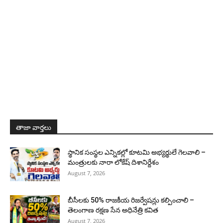
తాజా వార్తలు
స్థానిక సంస్థల ఎన్నికల్లో కూటమి అభ్యర్థులే గెలవాలి –
మంత్రులకు నారా లోకేష్ దిశానిర్దేశం
August 7, 2026
బీసీలకు 50% రాజకీయ రిజర్వేషన్లు కల్పించాలి –
తెలంగాణ రక్షణ సేన అధినేత్రి కవిత
August 7, 2026