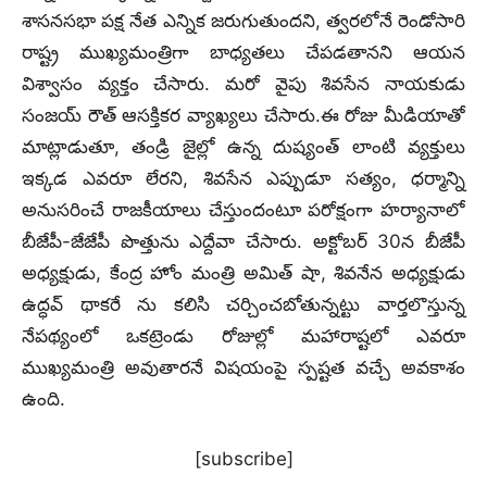
శాసనసభా పక్ష నేత ఎన్నిక జరుగుతుందని, త్వరలోనే రెండోసారి
రాష్ట్ర ముఖ్యమంత్రిగా బాధ్యతలు చేపడతానని ఆయన
విశ్వాసం వ్యక్తం చేసారు. మరో వైపు శివసేన నాయకుడు
సంజయ్‌ రౌత్‌ ఆసక్తికర వ్యాఖ్యలు చేసారు.ఈ రోజు మీడియాతో
మాట్లాడుతూ, తండ్రి జైల్లో ఉన్న దుష్యంత్‌ లాంటి వ్యక్తులు
ఇక్కడ ఎవరూ లేరని, శివసేన ఎప్పుడూ సత్యం, ధర్మాన్ని
అనుసరించే రాజకీయాలు చేస్తుందంటూ పరోక్షంగా హర్యానాలో
బీజేపీ-జేజేపీ పొత్తును ఎద్దేవా చేసారు. అక్టోబర్ 30న బీజేపీ
అధ్యక్షుడు, కేంద్ర హోం మంత్రి అమిత్ షా, శివనేన అధ్యక్షుడు
ఉద్ధవ్ థాకరే ను కలిసి చర్చించబోతున్నట్టు వార్తలొస్తున్న
నేపథ్యంలో ఒకట్రెండు రోజుల్లో మహారాష్టలో ఎవరూ
ముఖ్యమంత్రి అవుతారనే విషయంపై స్పష్టత వచ్చే అవకాశం
ఉంది.
[subscribe]