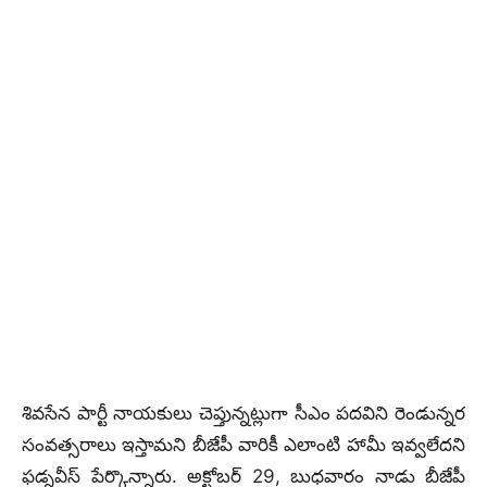
శివసేన పార్టీ నాయకులు చెప్తున్నట్లుగా సీఎం పదవిని రెండున్నర
సంవత్సరాలు ఇస్తామని బీజేపీ వారికీ ఎలాంటి హామీ ఇవ్వలేదని
ఫడ్నవీస్ పేర్కొన్నారు. అక్టోబర్ 29, బుధవారం నాడు బీజేపీ