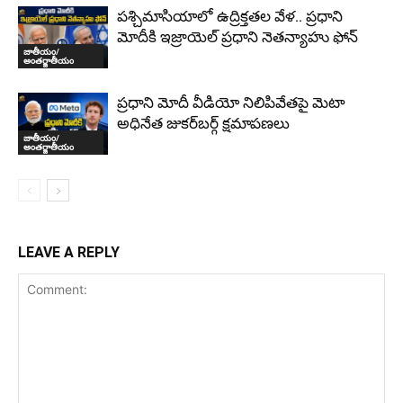
పశ్చిమాసియాలో ఉద్రిక్తతల వేళ.. ప్రధాని
మోదీకి ఇజ్రాయెల్ ప్రధాని నెతన్యాహు ఫోన్
జాతీయం/
అంతర్జాతీయం
ప్రధాని మోదీ వీడియో నిలిపివేతపై మెటా
అధినేత జుకర్‌బర్గ్‌ క్షమాపణలు
జాతీయం/
అంతర్జాతీయం
LEAVE A REPLY