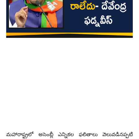
మహారాష్ట్రలో అసెంబ్లీ ఎన్నికల ఫలితాలు వెలువడినప్పటి