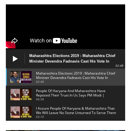
Maharashtra Elections 2019 : Maharashtra Chief
Minister Devendra Fadnavis Cast His Vote In
02:48
Nagpur
Maharashtra Elections 2019 : Maharashtra Chief
Minister Devendra Fadnavis Cast His Vote In
Nagpur
02:48
People Of Haryana And Maharashtra Have
Reposed Their Trust In Us Says PM Modi |
Mango News
06:38
I Assure People Of Haryana & Maharashtra That
We Will Leave No Stone Unturned To Serve Them
PM
03:10
Maharashtra Elections 2019 : Sachin Tendulkar
Casts His Vote In Mumbai | #2019Elections |