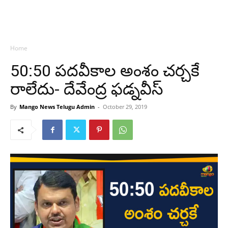
Home
50:50 పదవీకాల అంశం చర్చకే
రాలేదు- దేవేంద్ర ఫడ్నవీస్
By
Mango News Telugu Admin
-
October 29, 2019