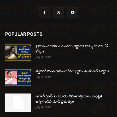
POPULAR POSTS
సైరా సంచలనాలు మొదలు, కర్ణాటక హక్కులు రూ. 32
కోట్లు?
July 4, 2019
త్వరలో సొంత గ్రామంలో ముఖ్యమంత్రి కెసిఆర్ పర్యటన
July 4, 2019
అదానీ గ్రూప్ కు మూడు విమానాశ్రయాల బాధ్యత
అప్పగించిన మోడీ ప్రభుత్వం
July 4, 2019