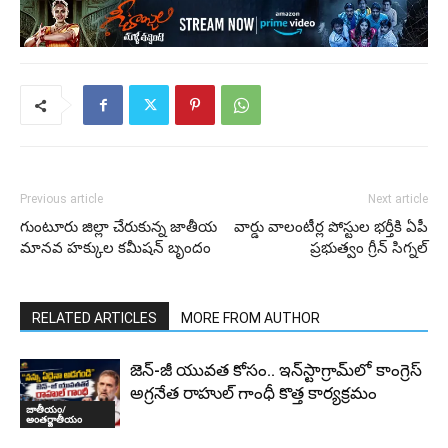
MangoNews
01:37
Previous article
Next article
గుంటూరు జిల్లా చేరుకున్న జాతీయ
వార్డు వాలంటీర్ల పోస్టుల భర్తీకి ఏపీ
మానవ హక్కుల కమీషన్ బృందం
ప్రభుత్వం గ్రీన్ సిగ్నల్
RELATED ARTICLES
MORE FROM AUTHOR
జెన్-జీ యువత కోసం.. ఇన్‌స్టాగ్రామ్‌లో కాంగ్రెస్
అగ్రనేత రాహుల్ గాంధీ కొత్త కార్యక్రమం
జాతీయం/
అంతర్జాతీయం