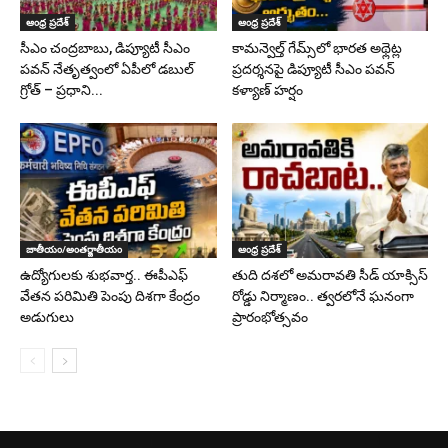
ఆంధ్ర ప్రదేశ్
ఆంధ్ర ప్రదేశ్
సీఎం చంద్రబాబు, డిప్యూటీ సీఎం
కామన్వెల్త్ గేమ్స్‌లో భారత అథ్లెట్ల
పవన్‌ నేతృత్వంలో ఏపీలో డబుల్‌
ప్రదర్శనపై డిప్యూటీ సీఎం పవన్
గ్రోత్ – ప్రధాని...
కళ్యాణ్ హర్షం
జాతీయం/అంతర్జాతీయం
ఆంధ్ర ప్రదేశ్
ఉద్యోగులకు శుభవార్త.. ఈపీఎఫ్‌
తుది దశలో అమరావతి సీడ్ యాక్సిస్
వేతన పరిమితి పెంపు దిశగా కేంద్రం
రోడ్డు నిర్మాణం.. త్వరలోనే ఘనంగా
అడుగులు
ప్రారంభోత్సవం