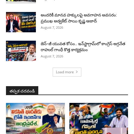
అందరికీ మానవ హక్కులపై అవగాహన అవసరం:
ప్రముఖ అడ్వకేట్ సాయి కృష్ణ ఆజాద్
August 7, 2026
జెన్-జీ యువత కోసం.. ఇన్‌స్టాగ్రామ్‌లో కాంగ్రెస్ అగ్రనేత
రాహుల్ గాంధీ కొత్త కార్యక్రమం
August 7, 2026
Load more
తప్పక చదవండి