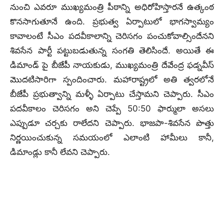
నుంచి ఎవరూ ముఖ్యమంత్రి పీఠాన్ని అధిరోహిస్తారనే ఉత్కంఠ
కొనసాగుతూనే ఉంది. ప్రభుత్వ ఏర్పాటులో భాగస్వామ్యం
కావాలంటే సీఎం పదవీకాలాన్ని చెరిసగం పంచుకోవాల్సిందేనని
శివసేన పార్టీ పట్టుబడుతున్న సంగతి తెలిసిందే. అయితే ఈ
డిమాండ్ పై బీజేపీ నాయకుడు, ముఖ్యమంత్రి దేవేంద్ర ఫడ్నవీస్
మొదటిసారిగా స్పందించారు. మహారాష్ట్రలో అతి త్వరలోనే
బీజేపీ ప్రభుత్వాన్ని మళ్ళీ ఏర్పాటు చేస్తామని చెప్పారు. సీఎం
పదవీకాలం చెరిసగం అని చెప్పే 50:50 ఫార్ములా అసలు
ఎప్పుడూ చర్చకు రాలేదని చెప్పారు. భాజపా-శివసేన పొత్తు
నిర్ణయించుకున్న సమయంలో ఎలాంటి హామీలు కానీ,
డిమాండ్లు కానీ లేవని చెప్పారు.