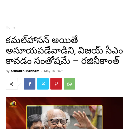
Home
కమల్‌హాసన్ అయితే
అసూయపడేవాడిని, విజయ్‌ సీఎం
కావడం సంతోషమే – రజినీకాంత్
By
Srikanth Mannam
-
May 18, 2026