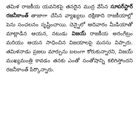
తమిళ రాజకీయ యవనికపై తనదైన ముద్ర వేసిన
సూపర్‌స్టార్
రజనీకాంత్
తాజాగా చేసిన వ్యాఖ్యలు దక్షిణాది రాజకీయాల్లో
పెను సంచలనం సృష్టించాయి. చెన్నైలో ఆదివారం మీడియాతో
మాట్లాడిన ఆయన, నటుడు
విజయ్
రాజకీయ అరంగేట్రం
మరియు ఆయన సాధించిన విజయాలపై మనసు విప్పారు.
తమిళనాడు ప్రజలు మార్పును బలంగా కోరుకున్నారని, విజయ్
ముఖ్యమంత్రి కావడం తనకు ఎంతో సంతోషాన్ని కలిగిస్తోందని
రజనీకాంత్ పేర్కొన్నారు.