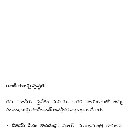
రాజకీయాలపై స్పష్టత
తన రాజకీయ ప్రవేశం మరియు ఇతర నాయకులతో ఉన్న
సంబంధాలపై రజనీకాంత్ ఆసక్తికర వ్యాఖ్యలు చేశారు:
విజయ్ సీఎం కావడంపై:
విజయ్ ముఖ్యమంత్రి కాకుండా