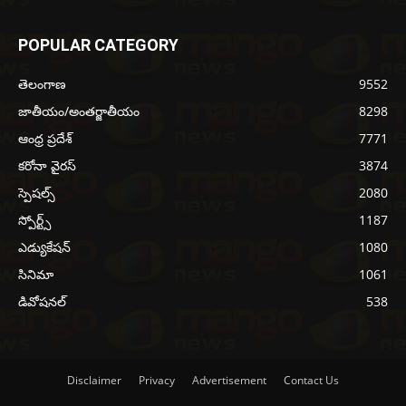
POPULAR CATEGORY
తెలంగాణ
9552
జాతీయం/అంతర్జాతీయం
8298
ఆంధ్ర ప్రదేశ్
7771
కరోనా వైరస్
3874
స్పెషల్స్
2080
స్పోర్ట్స్
1187
ఎడ్యుకేషన్
1080
సినిమా
1061
డివోషనల్
538
Disclaimer
Privacy
Advertisement
Contact Us