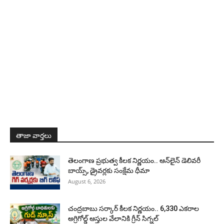
తాజా వార్తలు
తెలంగాణ ప్రభుత్వ కీలక నిర్ణయం.. ఆన్‌లైన్ డెలివరీ
బాయ్స్, డ్రైవర్లకు సంక్షేమ ధీమా
August 6, 2026
చంద్రబాబు సర్కార్ కీలక నిర్ణయం.. 6,330 ఎకరాల
అగ్రిగోల్డ్ ఆస్తుల వేలానికి గ్రీన్ సిగ్నల్