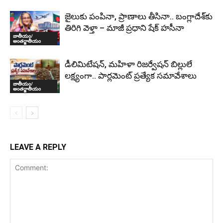
జైలుకు పంపినా, ప్రాణాలు తీసినా.. బంగ్లాదేశ్‌కు
తిరిగి వెళ్తా – మాజీ ప్రధాని షేక్ హసీనా
జాతీయం/
అంతర్జాతీయం
డీలిమిటేషన్, మహిళా రిజర్వేషన్ బిల్లులే
లక్ష్యంగా.. పార్లమెంట్ ప్రత్యేక సమావేశాలు
జాతీయం/
అంతర్జాతీయం
LEAVE A REPLY