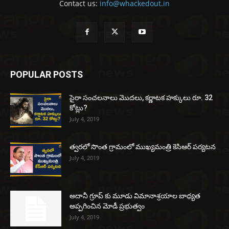
Contact us:
info@whackedout.in
POPULAR POSTS
సైరా సంచలనాలు మొదలు, కర్ణాటక హక్కులు రూ. 32
కోట్లు?
July 4, 2019
త్వరలో సొంత గ్రామంలో ముఖ్యమంత్రి కెసిఆర్ పర్యటన
July 4, 2019
అదానీ గ్రూప్ కు మూడు విమానాశ్రయాల బాధ్యత
అప్పగించిన మోడీ ప్రభుత్వం
July 4, 2019