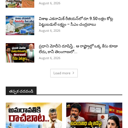
August 6, 2026
విశాఖ ఎకనామిక్ రీజియన్‌లో రూ.9.50 లక్షల కోట్ల
పెట్టుబడులే లక్ష్యం – సీఎం చంద్రబాబు
August 6, 2026
ప్రధాని మోదీని దూషిస్తే.. ఆ రాష్ట్రాల్లో ఒక్క కేసు కూడా
లేదు, కానీ తెలంగాణలో...
August 6, 2026
Load more
తప్పక చదవండి