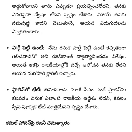
అడ్డుకోవాలని తాను ఎప్పుడూ ప్రయత్నించలేదని, తనకు
ఎవరిపైనా ద్వేషం లేదని స్పష్టం చేశారు. విజయ్ తనకు
సమవుజ్జీ కాదని చెబుతూనే, ఆయన ఎదుగుదలను
స్వాగతించారు.
పార్టీ పెట్టి ఉంటే:
“నేను గనుక పార్టీ పెట్టి ఉంటే కచ్చితంగా
గెలిచేవాడిని” అని రజనీకాంత్ వ్యాఖ్యానించడం విశేషం.
అయితే ఇకపై రాజకీయాల్లోకి వచ్చే ఆలోచన తనకు లేదని
ఆయన మరోసారి క్లారిటీ ఇచ్చారు.
స్టాలిన్‌తో భేటీ:
తమిళనాడు మాజీ సీఎం ఎంకే స్టాలిన్‌ను
కలవడం వెనుక ఎలాంటి రాజకీయ ఉద్దేశం లేదని, కేవలం
స్నేహపూర్వక భేటీ మాత్రమేనని స్పష్టం చేశారు.
కమల్‌ హాసన్‌పై రజనీ చమత్కారం