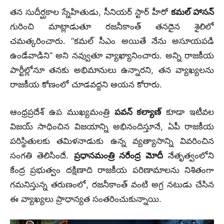
తన సుదీర్ఘకాల స్నేహితుడు, సీనియర్ స్టార్ హీరో
కమల్‌ హాసన్‌
గురించి మాట్లాడుతూ రజనీకాంత్ తనదైన శైలిలో
చమత్కరించారు. “కమల్‌ సీఎం అయితే నేను అసూయపడి
ఉండేవాడిని” అని నవ్వుతూ వ్యాఖ్యానించారు. అన్ని రాజకీయ
పార్టీల్లోనూ తనకు అభిమానులు ఉన్నారని, తన వ్యాఖ్యలను
రాజకీయ కోణంలో చూడవద్దని ఆయన కోరారు.
ఆంధ్రప్రదేశ్ ఉప ముఖ్యమంత్రి
పవన్ కల్యాణ్
కూడా ఇటీవల
విజయ్ సాధించిన విజయాన్ని అభినందిస్తూనే, ఏపీ రాజకీయ
పరిస్థితులకు తమిళనాడుకు ఉన్న వ్యత్యాసాన్ని వివరించిన
సంగతి తెలిసిందే.
ప్రధానమంత్రి నరేంద్ర మోదీ
నేతృత్వంలోని
కేంద్ర ప్రభుత్వం దక్షిణాది రాజకీయ పరిణామాలను నిశితంగా
గమనిస్తున్న తరుణంలో, రజనీకాంత్ వంటి అగ్ర నటుడు చేసిన
ఈ వ్యాఖ్యలు ప్రాధాన్యత సంతరించుకున్నాయి.