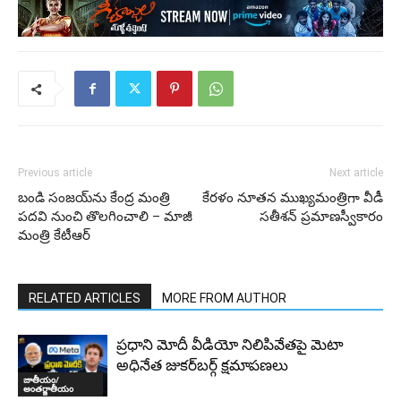
Previous article
Next article
బండి సంజయ్‌ను కేంద్ర మంత్రి
కేరళం నూతన ముఖ్యమంత్రిగా వీడీ
పదవి నుంచి తొలగించాలి – మాజీ
సతీశన్‌ ప్రమాణస్వీకారం
మంత్రి కేటీఆర్
RELATED ARTICLES
MORE FROM AUTHOR
ప్రధాని మోదీ వీడియో నిలిపివేతపై మెటా
అధినేత జుకర్‌బర్గ్‌ క్షమాపణలు
జాతీయం/
అంతర్జాతీయం