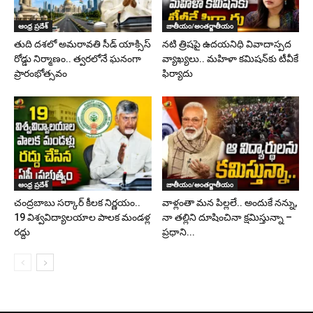
ఆంధ్ర ప్రదేశ్
జాతీయం/అంతర్జాతీయం
తుది దశలో అమరావతి సీడ్ యాక్సిస్
నటి త్రిషపై ఉదయనిధి వివాదాస్పద
రోడ్డు నిర్మాణం.. త్వరలోనే ఘనంగా
వ్యాఖ్యలు.. మహిళా కమిషన్‌కు టీవీకే
ప్రారంభోత్సవం
ఫిర్యాదు
ఆంధ్ర ప్రదేశ్
జాతీయం/అంతర్జాతీయం
చంద్రబాబు సర్కార్ కీలక నిర్ణయం..
వాళ్లంతా మన పిల్లలే.. అందుకే నన్ను,
19 విశ్వవిద్యాలయాల పాలక మండళ్ల
నా తల్లిని దూషించినా క్షమిస్తున్నా –
రద్దు
ప్రధాని...