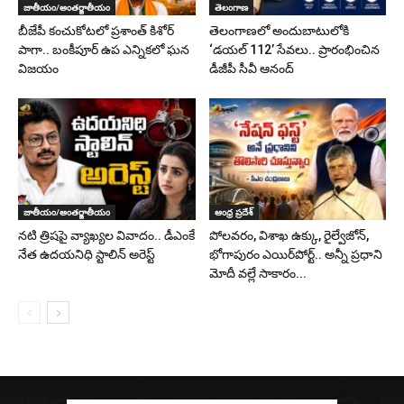
జాతీయం/అంతర్జాతీయం
తెలంగాణ
బీజేపీ కంచుకోటలో ప్రశాంత్ కిశోర్
తెలంగాణలో అందుబాటులోకి
పాగా.. బంకీపూర్ ఉప ఎన్నికలో ఘన
‘డయల్ 112’ సేవలు.. ప్రారంభించిన
విజయం
డీజీపీ సీవీ ఆనంద్
జాతీయం/అంతర్జాతీయం
ఆంధ్ర ప్రదేశ్
నటి త్రిషపై వ్యాఖ్యల వివాదం.. డీఎంకే
పోలవరం, విశాఖ ఉక్కు, రైల్వేజోన్‌,
నేత ఉదయనిధి స్టాలిన్‌ అరెస్ట్
భోగాపురం ఎయిర్‌పోర్ట్.. అన్నీ ప్రధాని
మోదీ వల్లే సాకారం...