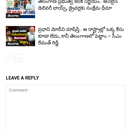
తెలంగాణ ప్రభుత్వ కీలక నిర్ణయం.. ఆన్‌లైన్
డెలివరీ బాయ్స్, డ్రైవర్లకు సంక్షేమ ధీమా
తెలంగాణ
ప్రధాని మోదీని దూషిస్తే.. ఆ రాష్ట్రాల్లో ఒక్క కేసు
కూడా లేదు, కానీ తెలంగాణలో పెట్టాం – సీఎం
రేవంత్ రెడ్డి
తెలంగాణ
LEAVE A REPLY