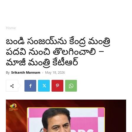
Home
బండి సంజయ్‌ను కేంద్ర మంత్రి
పదవి నుంచి తొలగించాలి –
మాజీ మంత్రి కేటీఆర్
By
Srikanth Mannam
-
May 18, 2026