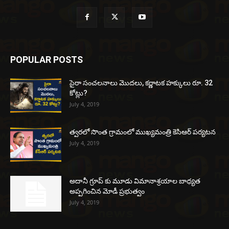
POPULAR POSTS
సైరా సంచలనాలు మొదలు, కర్ణాటక హక్కులు రూ. 32
కోట్లు?
July 4, 2019
త్వరలో సొంత గ్రామంలో ముఖ్యమంత్రి కెసిఆర్ పర్యటన
July 4, 2019
అదానీ గ్రూప్ కు మూడు విమానాశ్రయాల బాధ్యత
అప్పగించిన మోడీ ప్రభుత్వం
July 4, 2019