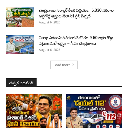
చంద్రబాబు సర్కార్ కీలక నిర్ణయం.. 6,330 ఎకరాల
అగ్రిగోల్డ్ ఆస్తుల వేలానికి గ్రీన్ సిగ్నల్
August 6, 2026
విశాఖ ఎకనామిక్ రీజియన్‌లో రూ.9.50 లక్షల కోట్ల
పెట్టుబడులే లక్ష్యం – సీఎం చంద్రబాబు
August 6, 2026
Load more
తప్పక చదవండి