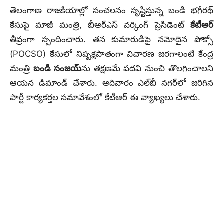
తెలంగాణ రాజకీయాల్లో సంచలనం సృష్టిస్తున్న బండి భగీరథ్
కేసుపై మాజీ మంత్రి, బీఆర్ఎస్ వర్కింగ్ ప్రెసిడెంట్
కేటీఆర్
తీవ్రంగా స్పందించారు. తన కుమారుడిపై నమోదైన పోక్సో
(POCSO) కేసులో నిష్పక్షపాతంగా విచారణ జరగాలంటే కేంద్ర
మంత్రి
బండి సంజయ్‌
ను తక్షణమే పదవి నుంచి తొలగించాలని
ఆయన డిమాండ్ చేశారు. ఆదివారం ఎల్‌బీ నగర్‌లో జరిగిన
పార్టీ కార్యకర్తల సమావేశంలో కేటీఆర్ ఈ వ్యాఖ్యలు చేశారు.