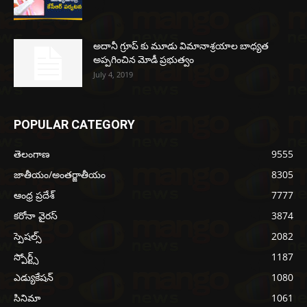
అదానీ గ్రూప్ కు మూడు విమానాశ్రయాల బాధ్యత
అప్పగించిన మోడీ ప్రభుత్వం
July 4, 2019
POPULAR CATEGORY
తెలంగాణ
9555
జాతీయం/అంతర్జాతీయం
8305
ఆంధ్ర ప్రదేశ్
7777
కరోనా వైరస్
3874
స్పెషల్స్
2082
స్పోర్ట్స్
1187
ఎడ్యుకేషన్
1080
సినిమా
1061