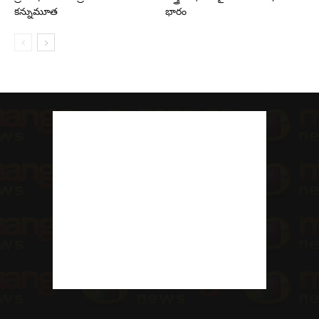
కన్నుమూత
భారం