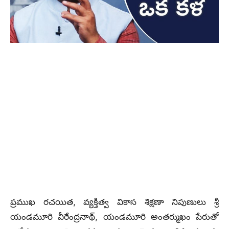
ప్రముఖ రచయిత, వ్యక్తిత్వ వికాస శిక్షణా నిపుణులు శ్రీ
యండమూరి వీరేంద్రనాథ్, యండమూరి అంతర్ముఖం పేరుతో