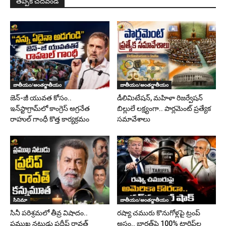
తప్పక చదవండి
జాతీయం/అంతర్జాతీయం
జాతీయం/అంతర్జాతీయం
జెన్-జీ యువత కోసం..
డీలిమిటేషన్, మహిళా రిజర్వేషన్
ఇన్‌స్టాగ్రామ్‌లో కాంగ్రెస్ అగ్రనేత
బిల్లులే లక్ష్యంగా.. పార్లమెంట్ ప్రత్యేక
రాహుల్ గాంధీ కొత్త కార్యక్రమం
సమావేశాలు
సినిమా
జాతీయం/అంతర్జాతీయం
సినీ పరిశ్రమలో తీవ్ర విషాదం..
రష్యా చమురు కొనుగోళ్లపై ట్రంప్
ప్రముఖ నటుడు ప్రదీప్ రావత్
అస్త్రం.. భారత్‌పై 100% టారిఫ్‌ల