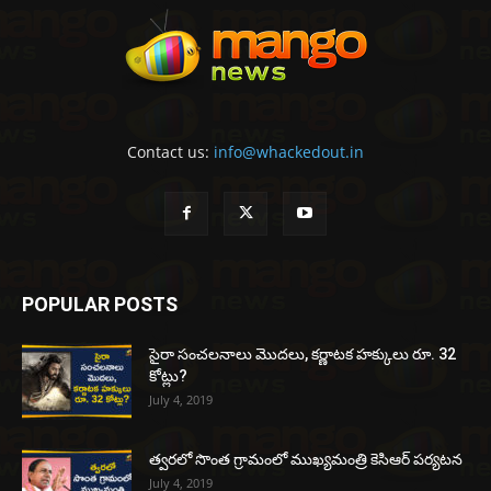
Contact us:
info@whackedout.in
POPULAR POSTS
సైరా సంచలనాలు మొదలు, కర్ణాటక హక్కులు రూ. 32
కోట్లు?
July 4, 2019
త్వరలో సొంత గ్రామంలో ముఖ్యమంత్రి కెసిఆర్ పర్యటన
July 4, 2019