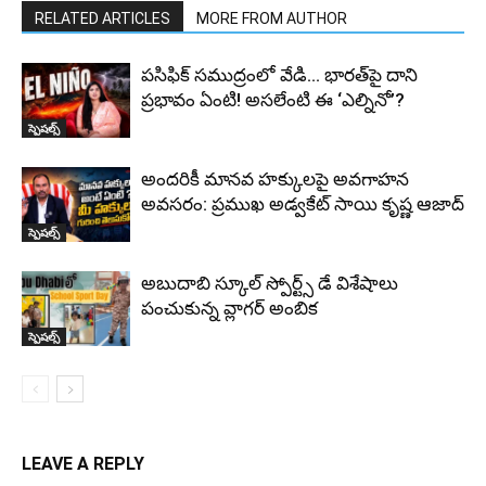
RELATED ARTICLES
MORE FROM AUTHOR
పసిఫిక్ సముద్రంలో వేడి… భారత్‌పై దాని
ప్రభావం ఏంటి! అసలేంటి ఈ ‘ఎల్నినో’?
స్పెషల్స్
అందరికీ మానవ హక్కులపై అవగాహన
అవసరం: ప్రముఖ అడ్వకేట్ సాయి కృష్ణ ఆజాద్
స్పెషల్స్
అబుదాబి స్కూల్ స్పోర్ట్స్ డే విశేషాలు
పంచుకున్న వ్లాగర్ అంబిక
స్పెషల్స్
LEAVE A REPLY