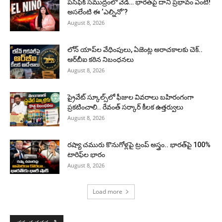
పసిఫిక్ సముద్రంలో వేడి… భారత్‌పై దాని ప్రభావం ఏంటి!
అసలేంటి ఈ ‘ఎల్నినో’?
August 8, 2026
లోన్ యాప్‌ల వేధింపులు, ఏజెంట్ల అరాచకాలకు చెక్..
ఆర్‌బీఐ కఠిన నిబంధనలు
August 8, 2026
ప్రైవేట్ స్కూల్స్‌లో ఫీజుల వివరాలు బహిరంగంగా
ప్రకటించాలి.. రేవంత్ సర్కార్ కీలక ఉత్తర్వులు
August 8, 2026
రష్యా చమురు కొనుగోళ్లపై ట్రంప్ అస్త్రం.. భారత్‌పై 100%
టారిఫ్‌ల భారం
August 8, 2026
Load more