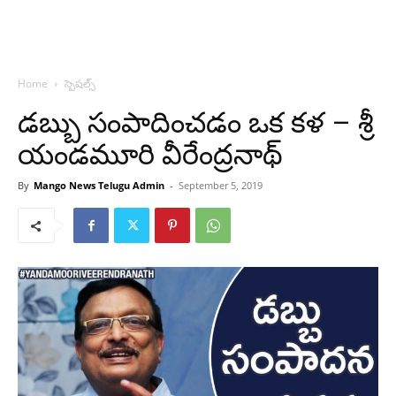
Home
స్పెషల్స్
డబ్బు సంపాదించడం ఒక కళ – శ్రీ
యండమూరి వీరేంద్రనాథ్
By
Mango News Telugu Admin
-
September 5, 2019