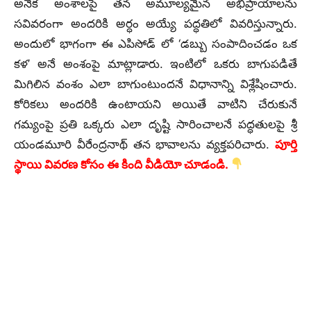
అనేక అంశాలపై తన అమూల్యమైన అభిప్రాయాలను
సవివరంగా అందరికి అర్ధం అయ్యే పద్ధతిలో వివరిస్తున్నారు.
అందులో భాగంగా ఈ ఎపిసోడ్ లో ‘డబ్బు సంపాదించడం ఒక
కళ’ అనే అంశంపై మాట్లాడారు. ఇంటిలో ఒకరు బాగుపడితే
మిగిలిన వంశం ఎలా బాగుంటుందనే విధానాన్ని విశ్లేషించారు.
కోరికలు అందరికి ఉంటాయని అయితే వాటిని చేరుకునే
గమ్యంపై ప్రతి ఒక్కరు ఎలా దృష్టి సారించాలనే పద్ధతులపై శ్రీ
యండమూరి వీరేంద్రనాథ్ తన భావాలను వ్యక్తపరిచారు.
పూర్తి
స్థాయి వివరణ కోసం ఈ కింది వీడియో చూడండి.