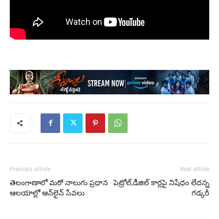
Previous article
Next article
తెలంగాణాలో మరో నాలుగు ప్రధాన
పెట్రోల్,డీజిల్ కార్లపై నిషేధం లేదన్న
ఆలయాల్లో ఆన్‌లైన్ సేవలు
గడ్కరీ