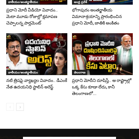
జాతీయం/అంతర్జాతీయం
ఆంధ్ర ప్రదేశ్
ప్రధాని మోదీ వీడియో వివాదం..
భోగాపురం అంతర్జాతీయ
మెటా మూడు రోజుల్లో క్షమాపణ
విమానాశ్రయాన్ని ప్రారంభించిన
చెప్పాలన్న పార్లమెంట్
ప్రధాని మోదీ, జాతికి అంకితం
జాతీయం/అంతర్జాతీయం
తెలంగాణ
నటి త్రిషపై వ్యాఖ్యల వివాదం.. డీఎంకే
ప్రధాని మోదీని దూషిస్తే.. ఆ రాష్ట్రాల్లో
నేత ఉదయనిధి స్టాలిన్‌ అరెస్ట్
ఒక్క కేసు కూడా లేదు, కానీ
తెలంగాణలో...