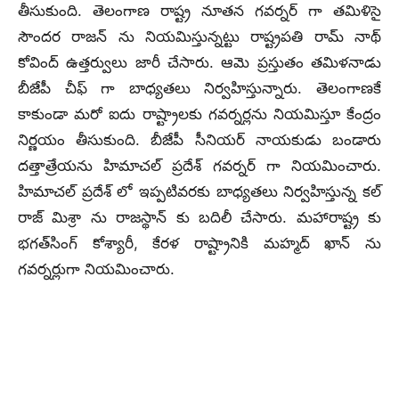
తీసుకుంది. తెలంగాణ రాష్ట్ర నూతన గవర్నర్ గా తమిళిసై
సౌందర రాజన్ ను నియమిస్తున్నట్టు రాష్ట్రపతి రామ్ నాథ్
కోవింద్ ఉత్తర్వులు జారీ చేసారు. ఆమె ప్రస్తుతం తమిళనాడు
బీజేపీ చీఫ్ గా బాధ్యతలు నిర్వహిస్తున్నారు. తెలంగాణకే
కాకుండా మరో ఐదు రాష్ట్రాలకు గవర్నర్లను నియమిస్తూ కేంద్రం
నిర్ణయం తీసుకుంది. బీజేపీ సీనియర్ నాయకుడు బండారు
దత్తాత్రేయను హిమాచల్ ప్రదేశ్ గవర్నర్ గా నియమించారు.
హిమాచల్ ప్రదేశ్ లో ఇప్పటివరకు బాధ్యతలు నిర్వహిస్తున్న కల్
రాజ్ మిశ్రా ను రాజస్థాన్ కు బదిలీ చేసారు. మహారాష్ట్ర కు
భగత్‌సింగ్‌ కోశ్యారీ, కేరళ రాష్ట్రానికి మహ్మద్ ఖాన్ ను
గవర్నర్లుగా నియమించారు.