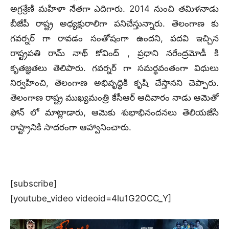
అగ్రశ్రేణి మహిళా నేతగా ఎదిగారు. 2014 నుంచి తమిళనాడు
బీజేపీ రాష్ట్ర అధ్యక్షురాలిగా పనిచేస్తున్నారు. తెలంగాణ కు
గవర్నర్ గా రావడం సంతోషంగా ఉందని, పదవి ఇచ్చిన
రాష్ట్రపతి రామ్ నాథ్ కోవింద్ , ప్రధాని నరేంద్రమోడీ కి
కృతజ్ఞతలు తెలిపారు. గవర్నర్ గా సమర్థవంతంగా విధులు
నిర్వహించి, తెలంగాణ అభివృద్ధికి కృషి చేస్తానని చెప్పారు.
తెలంగాణ రాష్ట్ర ముఖ్యమంత్రి కేసీఆర్ ఆదివారం నాడు ఆమెతో
ఫోన్ లో మాట్లాడారు, ఆమెకు శుభాభినందనలు తెలియజేసి
రాష్ట్రానికి సాదరంగా ఆహ్వానించారు.
[subscribe]
[youtube_video videoid=4lu1G2OCC_Y]