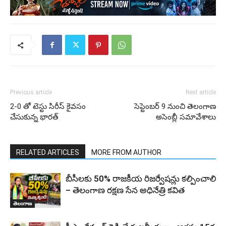
Previous article
Next article
2-0 తో టెస్టు సిరీస్ కైవసం
సెప్టెంబర్ 9 నుంచి తెలంగాణ
చేసుకున్న భారత్
అసెంబ్లీ సమావేశాలు
RELATED ARTICLES
MORE FROM AUTHOR
బీసీలకు 50% రాజకీయ రిజర్వేషన్లు కల్పించాలి
– తెలంగాణ రక్షణ సేన అధినేత్రి కవిత
తెలంగాణ