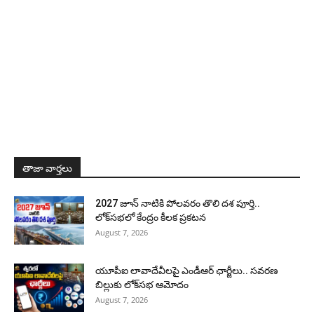
తాజా వార్తలు
2027 జూన్ నాటికి పోలవరం తొలి దశ పూర్తి..
లోక్‌సభలో కేంద్రం కీలక ప్రకటన
August 7, 2026
యూపీఐ లావాదేవీలపై ఎండీఆర్ ఛార్జీలు.. సవరణ
బిల్లుకు లోక్‌సభ ఆమోదం
August 7, 2026