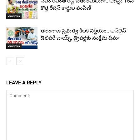
సీఎం రేవంత్ రెడ్డి చేతులమీదుగా.. ఆగస్టు 15న
కొత్త రేషన్ కార్డుల పంపిణీ
తెలంగాణ
తెలంగాణ ప్రభుత్వ కీలక నిర్ణయం.. ఆన్‌లైన్
డెలివరీ బాయ్స్, డ్రైవర్లకు సంక్షేమ ధీమా
తెలంగాణ
LEAVE A REPLY