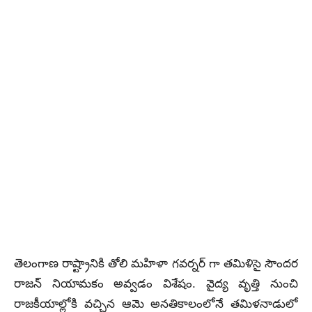
తెలంగాణ రాష్ట్రానికి తోలి మహిళా గవర్నర్ గా తమిళిసై సౌందర
రాజన్ నియామకం అవ్వడం విశేషం. వైద్య వృత్తి నుంచి
రాజకీయాల్లోకి వచ్చిన ఆమె అనతికాలంలోనే తమిళనాడులో