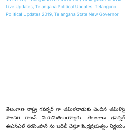
తెలంగాణ రాష్ట్ర గవర్నర్ గా తమిళనాడుకు చెందిన తమిళిసై
సౌందర రాజన్ నియమితులయ్యారు. తెలంగాణ గవర్నర్
ఈఎస్ఎల్ నరసింహన్ ను బదిలీ చేస్తూ కేంద్రప్రభుత్వం నిర్ణయం