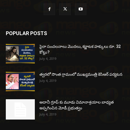
POPULAR POSTS
సైరా సంచలనాలు మొదలు, కర్ణాటక హక్కులు రూ. 32
కోట్లు?
July 4, 2019
త్వరలో సొంత గ్రామంలో ముఖ్యమంత్రి కెసిఆర్ పర్యటన
July 4, 2019
అదానీ గ్రూప్ కు మూడు విమానాశ్రయాల బాధ్యత
అప్పగించిన మోడీ ప్రభుత్వం
July 4, 2019