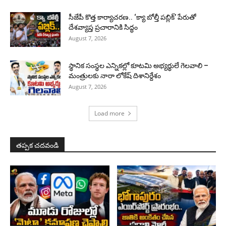
సీజేపీ కొత్త కార్యాచరణ.. ‘క్యా బోల్తీ పబ్లిక్’ పేరుతో
దేశవ్యాప్త ప్రచారానికి సిద్ధం
August 7, 2026
స్థానిక సంస్థల ఎన్నికల్లో కూటమి అభ్యర్థులే గెలవాలి –
మంత్రులకు నారా లోకేష్ దిశానిర్దేశం
August 7, 2026
Load more
తప్పక చదవండి