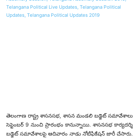
తెలంగాణ రాష్ట్ర శాసనసభ, శాసన మండలి బడ్జెట్ సమావేశాలు
సెప్టెంబర్ 9 నుంచి ప్రారంభం కానున్నాయి. శాసనసభ కార్యదర్శి
బడ్జెట్ సమావేశాలపై ఆదివారం నాడు నోటిఫికేషన్ జారీ చేసారు.