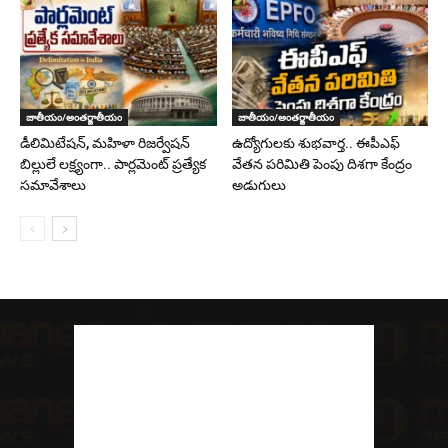
జాతీయం/అంతర్జాతీయం
జాతీయం/అంతర్జాతీయం
డీలిమిటేషన్, మహిళా రిజర్వేషన్
ఉద్యోగులకు శుభవార్త.. ఈపీఎఫ్‌
బిల్లులే లక్ష్యంగా.. పార్లమెంట్ ప్రత్యేక
వేతన పరిమితి పెంపు దిశగా కేంద్రం
సమావేశాలు
అడుగులు