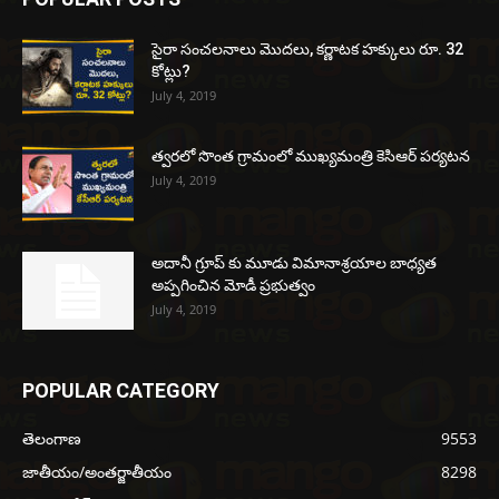
సైరా సంచలనాలు మొదలు, కర్ణాటక హక్కులు రూ. 32
కోట్లు?
July 4, 2019
త్వరలో సొంత గ్రామంలో ముఖ్యమంత్రి కెసిఆర్ పర్యటన
July 4, 2019
అదానీ గ్రూప్ కు మూడు విమానాశ్రయాల బాధ్యత
అప్పగించిన మోడీ ప్రభుత్వం
July 4, 2019
POPULAR CATEGORY
తెలంగాణ
9553
జాతీయం/అంతర్జాతీయం
8298