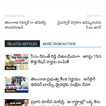
Previous article
Next article
తెలంగాణ గవర్నర్ గా తమిళిసై
వైఎస్సార్ విగ్రహం ఆవిష్కరించిన
సౌందరరాజన్
సీఎం జగన్
RELATED ARTICLES
MORE FROM AUTHOR
సీఎం రేవంత్ రెడ్డి చేతులమీదుగా.. ఆగస్టు 15న
కొత్త రేషన్ కార్డుల పంపిణీ
తెలంగాణ
తెలంగాణ ప్రభుత్వ కీలక నిర్ణయం.. ఆన్‌లైన్
డెలివరీ బాయ్స్, డ్రైవర్లకు సంక్షేమ ధీమా
తెలంగాణ
ప్రధాని మోదీని దూషిస్తే.. ఆ రాష్ట్రాల్లో ఒక్క కేసు