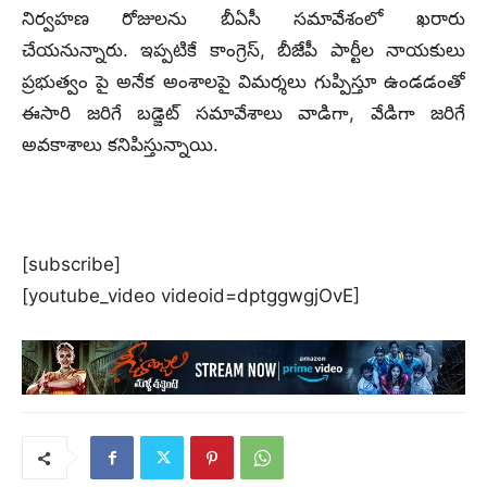
నిర్వహణ రోజులను బీఏసీ సమావేశంలో ఖరారు
చేయనున్నారు. ఇప్పటికే కాంగ్రెస్, బీజేపీ పార్టీల నాయకులు
ప్రభుత్వం పై అనేక అంశాలపై విమర్శలు గుప్పిస్తూ ఉండడంతో
ఈసారి జరిగే బడ్జెట్ సమావేశాలు వాడిగా, వేడిగా జరిగే
అవకాశాలు కనిపిస్తున్నాయి.
[subscribe]
[youtube_video videoid=dptggwgjOvE]