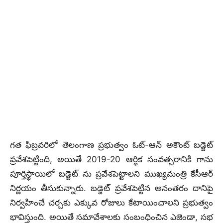
గత ఫిబ్రవరిలో తెలంగాణ ప్రభుత్వం ఓట్-ఆన్ అకౌంట్ బడ్జెట్
ప్రవేశపెట్టింది, అయితే 2019-20 ఆర్థిక సంవత్సరానికి గాను
పూర్తిస్థాయిలో బడ్జెట్ ను ప్రవేశపెట్టాలని ముఖ్యమంత్రి కేసీఆర్
నిర్ణయం తీసుకున్నారు. బడ్జెట్ ప్రవేశపెట్టిన అనంతరం దానిపై
నిర్వహించే చర్చకు ఎక్కువ రోజులు కేటాయించాలని ప్రభుత్వం
భావిస్తుంది. అయితే సమావేశాలకు సంబంధించిన ఎజెండా, సభ