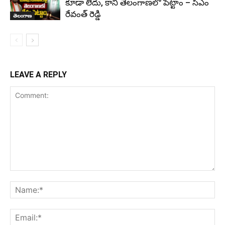
కూడా లేదు, కానీ తెలంగాణలో పెట్టాం – సీఎం
రేవంత్ రెడ్డి
తెలంగాణ
LEAVE A REPLY