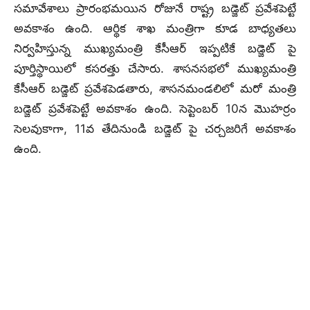
సమావేశాలు ప్రారంభమయిన రోజునే రాష్ట్ర బడ్జెట్ ప్రవేశపెట్టే
అవకాశం ఉంది. ఆర్థిక శాఖ మంత్రిగా కూడ బాధ్యతలు
నిర్వహిస్తున్న ముఖ్యమంత్రి కేసీఆర్ ఇప్పటికే బడ్జెట్ పై
పూర్తిస్థాయిలో కసరత్తు చేసారు. శాసనసభలో ముఖ్యమంత్రి
కేసీఆర్ బడ్జెట్ ప్రవేశపెడతారు, శాసనమండలిలో మరో మంత్రి
బడ్జెట్ ప్రవేశపెట్టే అవకాశం ఉంది. సెప్టెంబర్ 10న మొహర్రం
సెలవుకాగా, 11వ తేదినుండి బడ్జెట్ పై చర్చజరిగే అవకాశం
ఉంది.