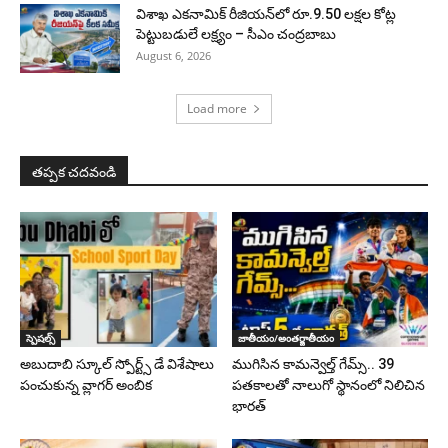
విశాఖ ఎకనామిక్ రీజియన్‌లో రూ.9.50 లక్షల కోట్ల
పెట్టుబడులే లక్ష్యం – సీఎం చంద్రబాబు
August 6, 2026
Load more
తప్పక చదవండి
స్పెషల్స్
జాతీయం/అంతర్జాతీయం
అబుదాబి స్కూల్ స్పోర్ట్స్ డే విశేషాలు
ముగిసిన కామన్వెల్త్ గేమ్స్‌.. 39
పంచుకున్న వ్లాగర్ అంబిక
పతకాలతో నాలుగో స్థానంలో నిలిచిన
భారత్