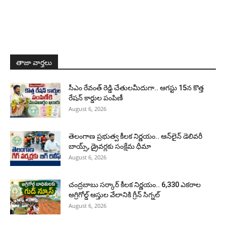
తాజా వార్తలు
సీఎం రేవంత్ రెడ్డి చేతులమీదుగా.. ఆగస్టు 15న కొత్త
రేషన్ కార్డుల పంపిణీ
August 6, 2026
తెలంగాణ ప్రభుత్వ కీలక నిర్ణయం.. ఆన్‌లైన్ డెలివరీ
బాయ్స్, డ్రైవర్లకు సంక్షేమ ధీమా
August 6, 2026
చంద్రబాబు సర్కార్ కీలక నిర్ణయం.. 6,330 ఎకరాల
అగ్రిగోల్డ్ ఆస్తుల వేలానికి గ్రీన్ సిగ్నల్
August 6, 2026