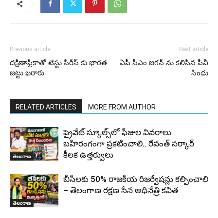
Previous article
Next article
దక్షిణాఫ్రికాతో టెస్టు సిరీస్ కు భారత
ఏపీ సీఎం జగన్ ను కలిసిన పీవీ
జట్టు ఖరారు
సింధు
RELATED ARTICLES
MORE FROM AUTHOR
ప్రైవేట్ స్కూల్స్‌లో ఫీజుల వివరాలు
బహిరంగంగా ప్రకటించాలి.. రేవంత్ సర్కార్
కీలక ఉత్తర్వులు
తెలంగాణ
బీసీలకు 50% రాజకీయ రిజర్వేషన్లు కల్పించాలి
– తెలంగాణ రక్షణ సేన అధినేత్రి కవిత
తెలంగాణ