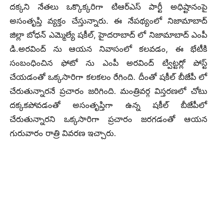
దక్కని నేతలు ఒక్కొక్కరిగా టిఆర్ఎస్ పార్టీ అధిష్టానంపై
అసంతృప్తి వ్యక్తం చేస్తున్నారు. ఈ నేపథ్యంలో నిజామాబాద్
జిల్లా బోధన్ ఎమ్మెల్యే షకీల్, హైదరాబాద్ లో నిజామాబాద్ ఎంపీ
డి.అరవింద్ ను ఆయన నివాసంలో కలవడం, ఈ భేటీకి
సంబంధించిన ఫోటో ను ఎంపీ అరవింద్ ట్విట్టర్లో పోస్ట్
చేయడంతో ఒక్కసారిగా కలకలం రేగింది. దీంతో షకీల్ బీజేపీ లో
చేరుతున్నారనే ప్రచారం జరిగింది. మంత్రివర్గ విస్తరణలో చోటు
దక్కకపోవడంతో అసంతృప్తిగా ఉన్న షకీల్ బీజేపీలో
చేరుతున్నారని ఒక్కసారిగా ప్రచారం జరగడంతో ఆయన
గురువారం రాత్రి వివరణ ఇచ్చారు.