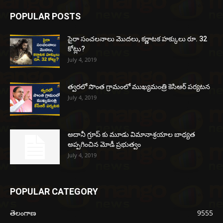
POPULAR POSTS
సైరా సంచలనాలు మొదలు, కర్ణాటక హక్కులు రూ. 32
కోట్లు?
July 4, 2019
త్వరలో సొంత గ్రామంలో ముఖ్యమంత్రి కెసిఆర్ పర్యటన
July 4, 2019
అదానీ గ్రూప్ కు మూడు విమానాశ్రయాల బాధ్యత
అప్పగించిన మోడీ ప్రభుత్వం
July 4, 2019
POPULAR CATEGORY
తెలంగాణ
9555