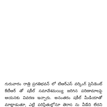
గురువారం రాత్రి ప్రగతిభవన్ లో టిఆర్ఎస్ వర్కింగ్ ప్రెసిడెంట్
కేటీఆర్ తో షకీల్ సమావేశమయ్యి జరిగిన పరిణామాలపై
ఆయనకు వివరణ ఇచ్చారు. అనంతరం షకీల్ మీడియాతో
మాట్లాడుతూ, ఎట్టి పరిస్థితుల్లోనూ తెరాస ను వీడేది లేదని