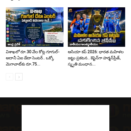
ఆంధ్ర ప్రదేశ్
జాతీయం/అంతర్జాతీయం
విశాఖలో రూ.30 వేల కోట్ల గూగుల్-
ఆసియా కప్ 2026: భారత మహిళల
అదానీ ఏఐ డేటా సెంటర్.. ఒక్కో
జట్టు ప్రకటన.. కెప్టెన్‌గా హర్మన్‌ప్రీత్,
మెగావాట్‌కు రూ.75...
స్మృతి మంధాన...