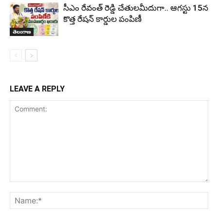
సీఎం రేవంత్ రెడ్డి చేతులమీదుగా.. ఆగస్టు 15న
కొత్త రేషన్ కార్డుల పంపిణీ
తెలంగాణ
LEAVE A REPLY