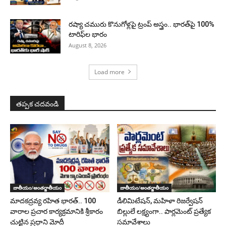
రష్యా చమురు కొనుగోళ్లపై ట్రంప్ అస్త్రం.. భారత్‌పై 100%
టారిఫ్‌ల భారం
August 8, 2026
Load more
తప్పక చదవండి
జాతీయం/అంతర్జాతీయం
జాతీయం/అంతర్జాతీయం
మాదకద్రవ్య రహిత భారత్.. 100
డీలిమిటేషన్, మహిళా రిజర్వేషన్
వారాల ప్రచార కార్యక్రమానికి శ్రీకారం
బిల్లులే లక్ష్యంగా.. పార్లమెంట్ ప్రత్యేక
చుట్టిన ప్రధాని మోదీ
సమావేశాలు