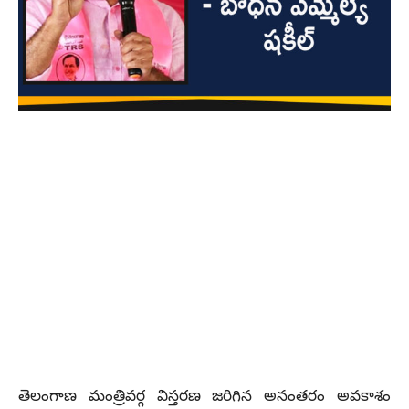
తెలంగాణ మంత్రివర్గ విస్తరణ జరిగిన అనంతరం అవకాశం