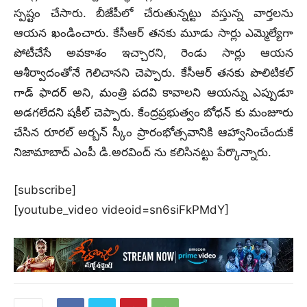
స్పష్టం చేసారు. బీజేపీలో చేరుతున్నట్టు వస్తున్న వార్తలను
ఆయన ఖండించారు. కేసీఆర్ తనకు మూడు సార్లు ఎమ్మెల్యేగా
పోటీచేసే అవకాశం ఇచ్చారని, రెండు సార్లు ఆయన
ఆశీర్వాదంతోనే గెలిచానని చెప్పారు. కేసీఆర్ తనకు పొలిటికల్
గాడ్ ఫాదర్ అని, మంత్రి పదవి కావాలని ఆయన్ను ఎప్పుడూ
అడగలేదని షకీల్ చెప్పారు. కేంద్రప్రభుత్వం బోధన్ కు మంజూరు
చేసిన రూరల్ అర్బన్ స్కీం ప్రారంభోత్సవానికి ఆహ్వానించేందుకే
నిజామాబాద్ ఎంపీ డి.అరవింద్ ను కలిసినట్టు పేర్కొన్నారు.
[subscribe]
[youtube_video videoid=sn6siFkPMdY]