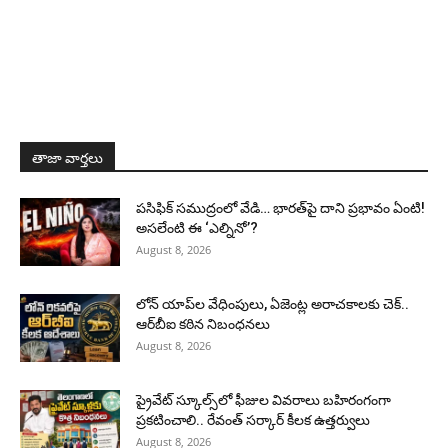
తాజా వార్తలు
పసిఫిక్ సముద్రంలో వేడి… భారత్‌పై దాని ప్రభావం ఏంటి!
అసలేంటి ఈ ‘ఎల్నినో’?
August 8, 2026
లోన్ యాప్‌ల వేధింపులు, ఏజెంట్ల అరాచకాలకు చెక్..
ఆర్‌బీఐ కఠిన నిబంధనలు
August 8, 2026
ప్రైవేట్ స్కూల్స్‌లో ఫీజుల వివరాలు బహిరంగంగా
ప్రకటించాలి.. రేవంత్ సర్కార్ కీలక ఉత్తర్వులు
August 8, 2026