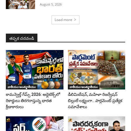
August 5, 2026
Load more
తప్పక చదవండి
జాతీయం/అంతర్జాతీయం
జాతీయం/అంతర్జాతీయం
కామన్వెల్త్ గేమ్స్ 2026: అథ్లెటిక్స్‌లో
డీలిమిటేషన్, మహిళా రిజర్వేషన్
రికార్డులు తిరగరాస్తున్న భారత
బిల్లులే లక్ష్యంగా.. పార్లమెంట్ ప్రత్యేక
క్రీడాకారులు
సమావేశాలు