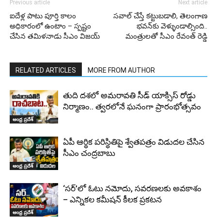
Previous article
Next article
ఐదేళ్ల పాటు పూర్తి కాలం
సవాల్ చేస్తే కట్టుబడాలి, తెలంగాణ
అధికారంలో ఉంటాం – స్పష్టం
భవన్‌కు వెళ్ళుండాల్సింది..
చేసిన తమిళనాడు సీఎం విజయ్
మంత్రులతో సీఎం రేవంత్ రెడ్డి
RELATED ARTICLES
MORE FROM AUTHOR
తుది దశలో అమరావతి సీడ్ యాక్సిస్ రోడ్డు
నిర్మాణం.. త్వరలోనే ఘనంగా ప్రారంభోత్సవం
ఆంధ్ర ప్రదేశ్
ఏపీ ఆర్థిక పరిస్థితిపై శ్వేతపత్రం విడుదల చేసిన
సీఎం చంద్రబాబు
ఆంధ్ర ప్రదేశ్
‘సర్‌’లో ఓటు నమోదు, సవరణలకు అవకాశం
– ఎన్నికల కమీషన్ కీలక ప్రకటన
ఆంధ్ర ప్రదేశ్