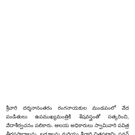
శ్రీవారి దర్శనానంతరం రంగనాయకుల మండపంలో వేద
పండితులు ఉపముఖ్యమంత్రికి శేషవస్త్రంతో సత్కరించి,
వేదాశీర్వచనం పలికారు. ఆలయ అధికారులు స్వామివారి పవిత్ర
తీర్థప్రసాదాలను, లడ్డూలను మరియు శ్రీవారి చిత్రపటాన్ని పవన్