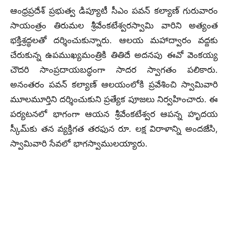
ఆంధ్రప్రదేశ్ ప్రభుత్వ డిప్యూటీ సీఎం పవన్ కల్యాణ్ గురువారం
సాయంత్రం తిరుమల శ్రీవేంకటేశ్వరస్వామి వారిని అత్యంత
భక్తిశ్రద్ధలతో దర్శించుకున్నారు. ఆలయ మహాద్వారం వద్దకు
చేరుకున్న ఉపముఖ్యమంత్రికి తితిదే అదనపు ఈవో వెంకయ్య
చౌదరి సాంప్రదాయబద్ధంగా సాదర స్వాగతం పలికారు.
అనంతరం పవన్ కల్యాణ్ ఆలయంలోకి ప్రవేశించి స్వామివారి
మూలమూర్తిని దర్శించుకుని ప్రత్యేక పూజలు నిర్వహించారు. ఈ
పర్యటనలో భాగంగా ఆయన శ్రీవేంకటేశ్వర ఆపన్న హృదయ
స్కీమ్‌కు తన వ్యక్తిగత తరఫున రూ. లక్ష విరాళాన్ని అందజేసి,
స్వామివారి సేవలో భాగస్వాములయ్యారు.