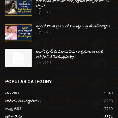
సైరా సంచలనాలు మొదలు, కర్ణాటక హక్కులు రూ. 32
కోట్లు?
July 4, 2019
త్వరలో సొంత గ్రామంలో ముఖ్యమంత్రి కెసిఆర్ పర్యటన
July 4, 2019
అదానీ గ్రూప్ కు మూడు విమానాశ్రయాల బాధ్యత
అప్పగించిన మోడీ ప్రభుత్వం
July 4, 2019
POPULAR CATEGORY
తెలంగాణ
9549
జాతీయం/అంతర్జాతీయం
8296
ఆంధ్ర ప్రదేశ్
7769
కరోనా వైరస్
3874