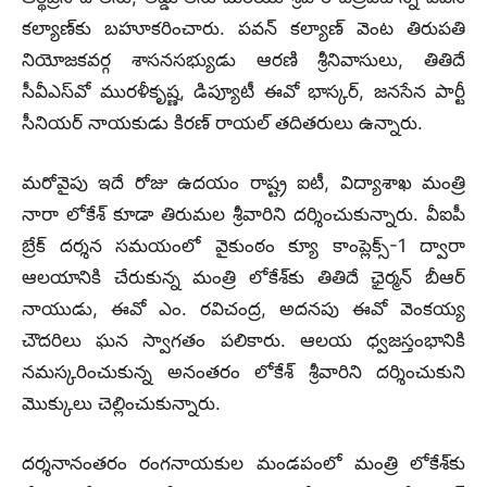
కల్యాణ్‌కు బహూకరించారు. పవన్ కల్యాణ్ వెంట తిరుపతి
నియోజకవర్గ శాసనసభ్యుడు ఆరణి శ్రీనివాసులు, తితిదే
సీవీఎస్‌వో మురళీకృష్ణ, డిప్యూటీ ఈవో భాస్కర్, జనసేన పార్టీ
సీనియర్ నాయకుడు కిరణ్ రాయల్ తదితరులు ఉన్నారు.
మరోవైపు ఇదే రోజు ఉదయం రాష్ట్ర ఐటీ, విద్యాశాఖ మంత్రి
నారా లోకేశ్‌ కూడా తిరుమల శ్రీవారిని దర్శించుకున్నారు. వీఐపీ
బ్రేక్ దర్శన సమయంలో వైకుంఠం క్యూ కాంప్లెక్స్-1 ద్వారా
ఆలయానికి చేరుకున్న మంత్రి లోకేశ్‌కు తితిదే ఛైర్మన్ బీఆర్
నాయుడు, ఈవో ఎం. రవిచంద్ర, అదనపు ఈవో వెంకయ్య
చౌదరిలు ఘన స్వాగతం పలికారు. ఆలయ ధ్వజస్తంభానికి
నమస్కరించుకున్న అనంతరం లోకేశ్‌ శ్రీవారిని దర్శించుకుని
మొక్కులు చెల్లించుకున్నారు.
దర్శనానంతరం రంగనాయకుల మండపంలో మంత్రి లోకేశ్‌కు