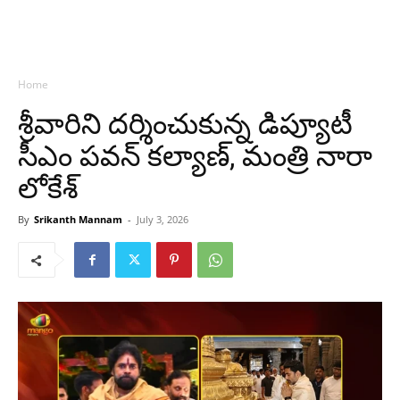
Home
శ్రీవారిని దర్శించుకున్న డిప్యూటీ
సీఎం పవన్ కల్యాణ్, మంత్రి నారా
లోకేశ్
By
Srikanth Mannam
-
July 3, 2026