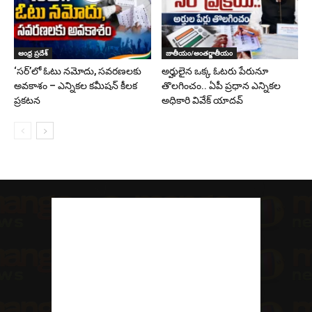
ఆంధ్ర ప్రదేశ్
జాతీయం/అంతర్జాతీయం
‘సర్‌’లో ఓటు నమోదు, సవరణలకు
అర్హులైన ఒక్క ఓటరు పేరునూ
అవకాశం – ఎన్నికల కమీషన్ కీలక
తొలగించం.. ఏపీ ప్రధాన ఎన్నికల
ప్రకటన
అధికారి వివేక్ యాదవ్