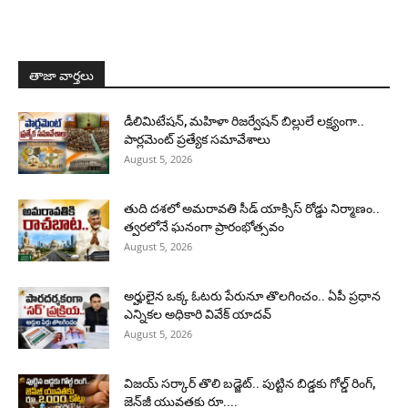
తాజా వార్తలు
డీలిమిటేషన్, మహిళా రిజర్వేషన్ బిల్లులే లక్ష్యంగా..
పార్లమెంట్ ప్రత్యేక సమావేశాలు
August 5, 2026
తుది దశలో అమరావతి సీడ్ యాక్సిస్ రోడ్డు నిర్మాణం..
త్వరలోనే ఘనంగా ప్రారంభోత్సవం
August 5, 2026
అర్హులైన ఒక్క ఓటరు పేరునూ తొలగించం.. ఏపీ ప్రధాన
ఎన్నికల అధికారి వివేక్ యాదవ్
August 5, 2026
విజయ్ సర్కార్ తొలి బడ్జెట్.. పుట్టిన బిడ్డకు గోల్డ్ రింగ్,
జెన్‌జీ యువతకు రూ....