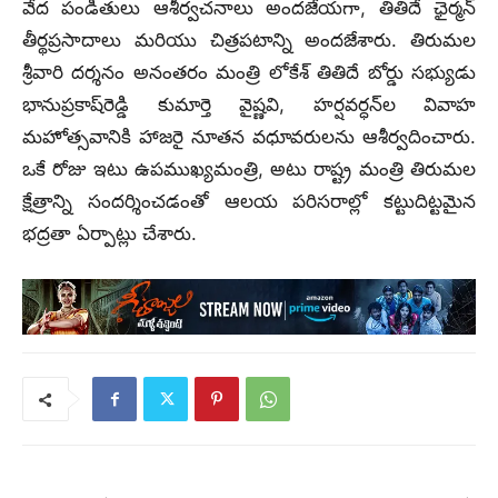
వేద పండితులు ఆశీర్వచనాలు అందజేయగా, తితిదే ఛైర్మన్
తీర్థప్రసాదాలు మరియు చిత్రపటాన్ని అందజేశారు. తిరుమల
శ్రీవారి దర్శనం అనంతరం మంత్రి లోకేశ్‌ తితిదే బోర్డు సభ్యుడు
భానుప్రకాష్‌రెడ్డి కుమార్తె వైష్ణవి, హర్షవర్ధన్‌ల వివాహ
మహోత్సవానికి హాజరై నూతన వధూవరులను ఆశీర్వదించారు.
ఒకే రోజు ఇటు ఉపముఖ్యమంత్రి, అటు రాష్ట్ర మంత్రి తిరుమల
క్షేత్రాన్ని సందర్శించడంతో ఆలయ పరిసరాల్లో కట్టుదిట్టమైన
భద్రతా ఏర్పాట్లు చేశారు.