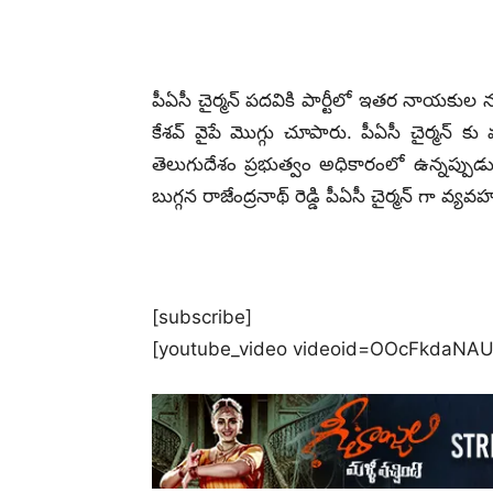
పీఏసీ చైర్మన్ పదవికి పార్టీలో ఇతర నాయకుల న
కేశవ్ వైపే మొగ్గు చూపారు. పీఏసీ చైర్మన్ కు మం
తెలుగుదేశం ప్రభుత్వం అధికారంలో ఉన్నప్పుడు, ప
బుగ్గన రాజేంద్రనాథ్ రెడ్డి పీఏసీ చైర్మన్ గా వ్య
[subscribe]
[youtube_video videoid=OOcFkdaNAU