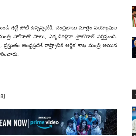
ుండి గట్టి పోటీ ఉన్నప్పటికీ, చంద్రబాబు మాత్రం పయ్యావుల
త్రి హోదాతో పాటు, ఎక్కడికెళ్లినా ప్రోటోకాల్ వర్తిస్తుంది.
్రస్తుతం ఆంధ్రప్రదేశ్ రాష్ట్రానికి ఆర్ధిక శాఖ మంత్రి అయిన
వహరించారు.
8]
ఆం