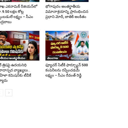
శాఖ ఎకనామిక్ రీజియన్‌లో
భోగాపురం అంతర్జాతీయ
.9.50 లక్షల కోట్ల
విమానాశ్రయాన్ని ప్రారంభించిన
ట్టుబడులే లక్ష్యం – సీఎం
ప్రధాని మోదీ, జాతికి అంకితం
ద్రబాబు
ాతీయం/అంతర్జాతీయం
తెలంగాణ
ి త్రిషపై ఉదయనిధి
ఫ్యూచర్ సిటీకి ఫార్చ్యూన్ 500
వాదాస్పద వ్యాఖ్యలు..
కంపెనీలను రప్పించడమే
ిళా కమిషన్‌కు టీవీకే
లక్ష్యం – సీఎం రేవంత్ రెడ్డి
ర్యాదు