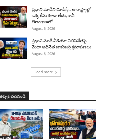
ప్రధాని మోదీని దూషిస్తే.. ఆ రాష్ట్రాల్లో
ఒక్క కేసు కూడా లేదు, కానీ
తెలంగాణలో...
August 6, 2026
ప్రధాని మోదీ వీడియో నిలిపివేతపై
మెటా అధినేత జుకర్‌బర్గ్‌ క్షమాపణలు
August 6, 2026
Load more
తప్పక చదవండి
ధ్ర ప్రదేశ్
ఆంధ్ర ప్రదేశ్