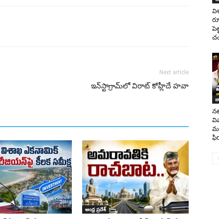
వి
రూ
పె
చం
Next article
ఇన్‌స్టాగ్రామ్‌లో విరాట్ కోహ్లీదే హవా
జ
నట
వి
మహ
ఫి
ఆంధ్ర ప్రదేశ్