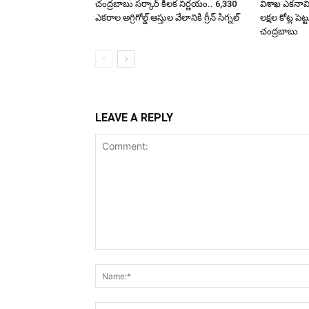
చంద్రబాబు సర్కార్ కీలక నిర్ణయం.. 6,330
విశాఖ ఎకనామి
ఎకరాల అగ్రిగోల్డ్ ఆస్తుల వేలానికి గ్రీన్ సిగ్నల్
లక్షల కోట్ల పె
చంద్రబాబు
LEAVE A REPLY