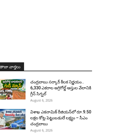
తాజా వార్తలు
చంద్రబాబు సర్కార్ కీలక నిర్ణయం..
6,330 ఎకరాల అగ్రిగోల్డ్ ఆస్తుల వేలానికి
గ్రీన్ సిగ్నల్
August 6, 2026
విశాఖ ఎకనామిక్ రీజియన్‌లో రూ.9.50
లక్షల కోట్ల పెట్టుబడులే లక్ష్యం – సీఎం
చంద్రబాబు
August 6, 2026