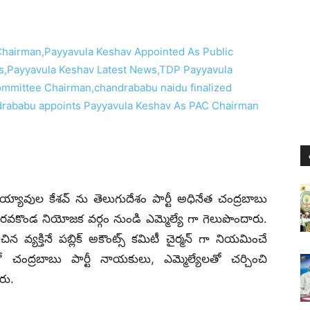
గా పయ్యావుల కేశవ్ ను తెలుగుదేశం పార్టీ అధినేత చంద్రబాబు
కొండ నియోజక వర్గం నుండి ఎమ్మెల్యే గా గెలుపొందారు.
ంచిన వ్యక్తినే పబ్లిక్ అకౌంట్స్ కమిటీ చైర్మన్ గా నియమించే
ంద్రబాబు పార్టీ నాయకులు, ఎమ్మెల్యేలతో చర్చించి
రు.