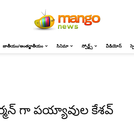
జాతీయం/అంతర్జాతీయం
సినిమా
స్పోర్ట్స్
వీడియోస్
స్
Mango
News
చైర్మన్ గా పయ్యావుల కేశవ్