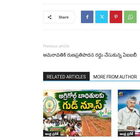
Share
Previous article
అమరావతికి రుణప్రతిపాదన రద్దు చేసుకున్న ఏఐఐబీ
RELATED ARTICLES
MORE FROM AUTHOR
ఆంధ్ర ప్రదేశ్
ఆంధ్ర ప్రదేశ్