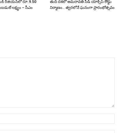
క్ రీజియన్‌లో రూ.9.50
తుది దశలో అమరావతి సీడ్ యాక్సిస్ రోడ్డు
ట్టుబడులే లక్ష్యం – సీఎం
నిర్మాణం.. త్వరలోనే ఘనంగా ప్రారంభోత్సవం