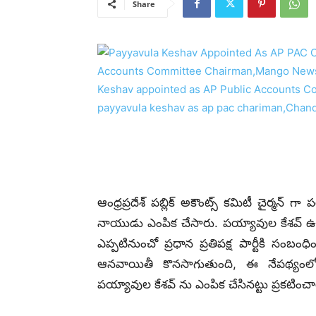
Share
ఆంధ్రప్రదేశ్ పబ్లిక్ అకౌంట్స్ కమిటీ చైర్మన్ 
నాయుడు ఎంపిక చేసారు. పయ్యావుల కేశవ్ ఉరవ
ఎప్పటినుంచో ప్రధాన ప్రతిపక్ష పార్టీకి సంబంధి
ఆనవాయితీ కొనసాగుతుంది, ఈ నేపథ్యంలో చ
పయ్యావుల కేశవ్ ను ఎంపిక చేసినట్టు ప్రకటించా