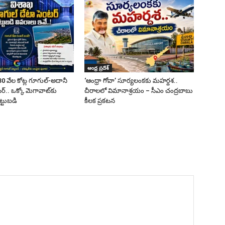
ఆంధ్ర ప్రదేశ్
0 వేల కోట్ల గూగుల్-అదానీ
‘ఆంధ్రా గోవా’ సూర్యలంకకు మహర్దశ..
్.. ఒక్కో మెగావాట్‌కు
చీరాలలో విమానాశ్రయం – సీఎం చంద్రబాబు
ట్టుబడి
కీలక ప్రకటన