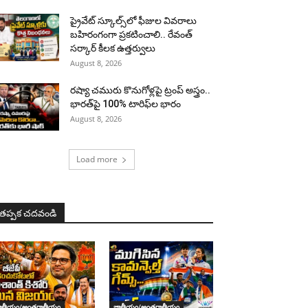
ప్రైవేట్ స్కూల్స్‌లో ఫీజుల వివరాలు
బహిరంగంగా ప్రకటించాలి.. రేవంత్
సర్కార్ కీలక ఉత్తర్వులు
August 8, 2026
రష్యా చమురు కొనుగోళ్లపై ట్రంప్ అస్త్రం..
భారత్‌పై 100% టారిఫ్‌ల భారం
August 8, 2026
Load more
తప్పక చదవండి
ాతీయం/అంతర్జాతీయం
జాతీయం/అంతర్జాతీయం