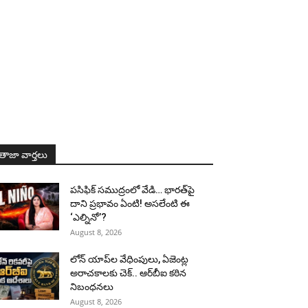
తాజా వార్తలు
పసిఫిక్ సముద్రంలో వేడి… భారత్‌పై
దాని ప్రభావం ఏంటి! అసలేంటి ఈ
‘ఎల్నినో’?
August 8, 2026
లోన్ యాప్‌ల వేధింపులు, ఏజెంట్ల
అరాచకాలకు చెక్.. ఆర్‌బీఐ కఠిన
నిబంధనలు
August 8, 2026