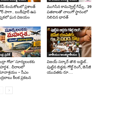
జేపీ కంచుకోటలో ప్రశాంత్
ముగిసిన కామన్వెల్త్ గేమ్స్‌.. 39
శోర్ పాగా.. బంకీపూర్ ఉప
పతకాలతో నాలుగో స్థానంలో
్నికలో ఘన విజయం
నిలిచిన భారత్
ధ్ర ప్రదేశ్
జాతీయం/అంతర్జాతీయం
ంధ్రా గోవా’ సూర్యలంకకు
విజయ్ సర్కార్ తొలి బడ్జెట్..
ర్దశ.. చీరాలలో
పుట్టిన బిడ్డకు గోల్డ్ రింగ్, జెన్‌జీ
మానాశ్రయం – సీఎం
యువతకు రూ....
ద్రబాబు కీలక ప్రకటన