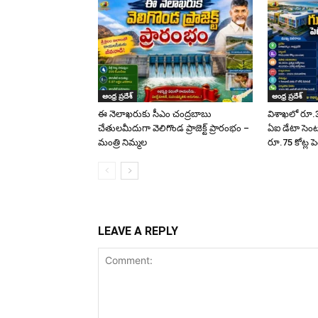
ఆంధ్ర ప్రదేశ్
ఆంధ్ర ప్రదేశ్
ఈ నెలాఖరుకు సీఎం చంద్రబాబు
విశాఖలో రూ.3
చేతులమీదుగా వెలిగొండ ప్రాజెక్ట్‌ ప్రారంభం –
ఏఐ డేటా సెంటర
మంత్రి నిమ్మల
రూ.75 కోట్ల పె
LEAVE A REPLY