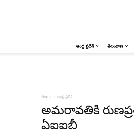
ఆంధ్ర ప్రదేశ్
తెలంగాణ
Home
ఆంధ్ర ప్రదేశ్
అమరావతికి రుణప్రత
ఏఐఐబీ