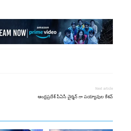
Next article
ఆంధ్రప్రదేశ్ పీఏసీ చైర్మన్ గా పయ్యావుల కేశవ్