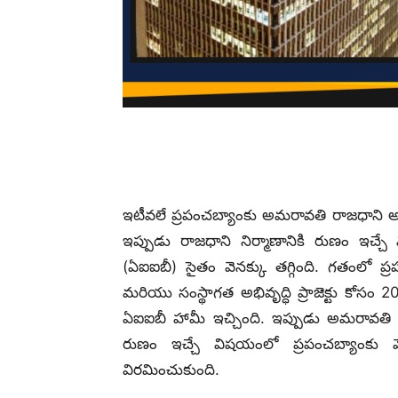
ఇటీవలే ప్రపంచబ్యాంకు అమరావతి రాజధాని అభివృద
ఇప్పుడు రాజధాని నిర్మాణానికి రుణం ఇచ్చే విషయ
(ఏఐఐబీ) సైతం వెనక్కు తగ్గింది. గతంలో 
మరియు సంస్థాగత అభివృద్ధి ప్రాజెక్టు కోసం 
ఏఐఐబీ హామీ ఇచ్చింది. ఇప్పుడు అమరావతి రాజ
రుణం ఇచ్చే విషయంలో ప్రపంచబ్యాంకు 
విరమించుకుంది.