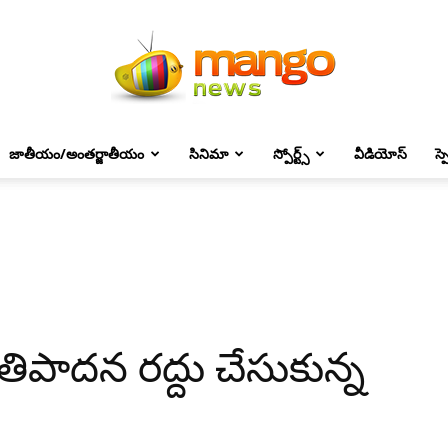
జాతీయం/అంతర్జాతీయం
సినిమా
స్పోర్ట్స్
వీడియోస్
స్
Mango
News
ిపాదన రద్దు చేసుకున్న