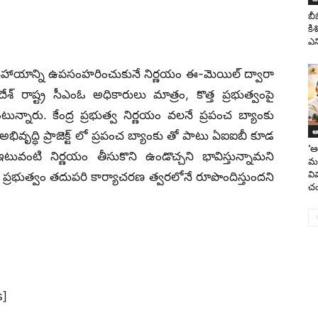
బీ
కి
ఎన
ర్థిక సహాయాన్ని ఉపసంహరించుకునే నిర్ణయం ఈ-మెయిల్ ద్వారా
శ్ రాష్ట్ర సీఎంఓ అధికారులు మాత్రం, కొత్త ప్రభుత్వంపై
ంటున్నారు. కేంద్ర ప్రభుత్వ నిర్ణయం వలనే ప్రపంచ బ్యాంకు
ఆం
ృద్ధి ప్రాజెక్ట్ లో ప్రపంచ బ్యాంకు తో పాటు ఏఐఐబీ కూడ
‘ఆ
టి నిర్ణయం తీసుకొని ఉండొచ్చని భావిస్తున్నామని
మహ
వి
ి ప్రభుత్వం తదుపరి కార్యాచరణ త్వరలోనే రూపొందిస్తుందని
చం
s]