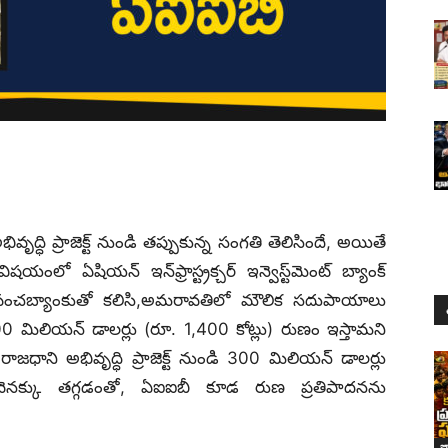
్ధి ప్రాజెక్ట్ నుండి తప్పుకున్న సంగతి తెలిసిందే, అయితే
ంలో ఏషియన్ ఇన్‌ఫ్రాస్ట్రక్చర్‌ ఇన్వెస్ట్‌మెంట్‌ బ్యాంక్‌
ప్రపంచబ్యాంకుతో కలిసి,అమరావతిలో మౌలిక సదుపాయాలు
200 మిలియన్ డాలర్లు (రూ. 1,400 కోట్లు) రుణం ఇస్తామని
ధాని అభివృద్ధి ప్రాజెక్ట్ నుండి 300 మిలియన్ డాలర్లు
వెనక్కు తగ్గడంతో, ఏఐఐబీ కూడ రుణ ప్రతిపాదనను
జ