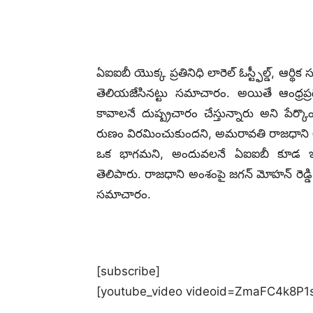
ఏఐఐబీ యొక్క ప్రతినిధి లారెల్ ఓస్ట్ఫీల్డ్, ఆ
తెలియజేసినట్టు సమాచారం. అయితే ఆంధ్రప్రదే
కావాలనే దుష్ప్రచారం చేస్తున్నారు అని పేర్కొ
రుణం విరమించుకుందని, అమరావతి రాజధాని అభివ
ఒక భాగమని, అందువలనే ఏఐఐబీ కూడ ఇటువం
తెలిపారు. రాజధాని అంశంపై జగన్ మోహన్ రెడ్డ
సమాచారం.
[subscribe]
[youtube_video videoid=ZmaFC4k8P1