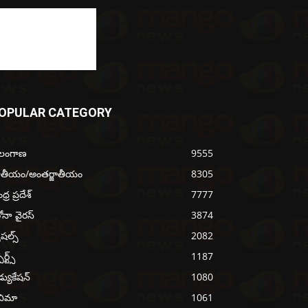
OPULAR CATEGORY
ెలంగాణ
9555
ాతీయం/అంతర్జాతీయం
8305
్ర ప్రదేశ్
7777
ోనా వైరస్
3874
ెషల్స్
2082
ోర్ట్స్
1187
్యుకేషన్
1080
నిమా
1061