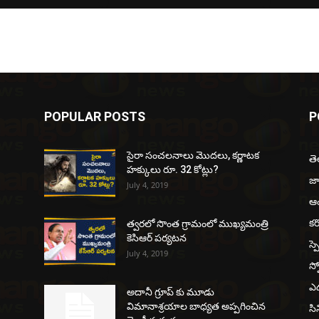
POPULAR POSTS
P
సైరా సంచలనాలు మొదలు, కర్ణాటక
త
హక్కులు రూ. 32 కోట్లు?
జ
July 4, 2019
ఆంధ
కర
త్వరలో సొంత గ్రామంలో ముఖ్యమంత్రి
కెసిఆర్ పర్యటన
స్ప
July 4, 2019
స్ప
ఎడ
అదానీ గ్రూప్ కు మూడు
విమానాశ్రయాల బాధ్యత అప్పగించిన
సి