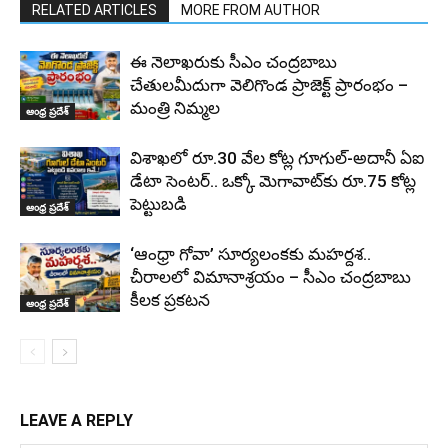
RELATED ARTICLES
MORE FROM AUTHOR
ఈ నెలాఖరుకు సీఎం చంద్రబాబు
చేతులమీదుగా వెలిగొండ ప్రాజెక్ట్‌ ప్రారంభం –
మంత్రి నిమ్మల
ఆంధ్ర ప్రదేశ్
విశాఖలో రూ.30 వేల కోట్ల గూగుల్-అదానీ ఏఐ
డేటా సెంటర్.. ఒక్కో మెగావాట్‌కు రూ.75 కోట్ల
పెట్టుబడి
ఆంధ్ర ప్రదేశ్
‘ఆంధ్రా గోవా’ సూర్యలంకకు మహర్దశ..
చీరాలలో విమానాశ్రయం – సీఎం చంద్రబాబు
కీలక ప్రకటన
ఆంధ్ర ప్రదేశ్
LEAVE A REPLY