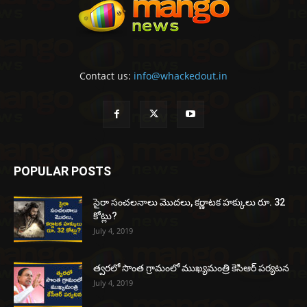
Contact us:
info@whackedout.in
POPULAR POSTS
సైరా సంచలనాలు మొదలు, కర్ణాటక హక్కులు రూ. 32
కోట్లు?
July 4, 2019
త్వరలో సొంత గ్రామంలో ముఖ్యమంత్రి కెసిఆర్ పర్యటన
July 4, 2019