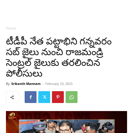
Home
టీడీపీ నేత పట్టాభిని గన్నవరం
సబ్ జైలు నుంచి రాజమండ్రి
సెంట్రల్ జైలుకు తరలించిన
పోలీసులు
By
Srikanth Mannam
-
February 23, 2023