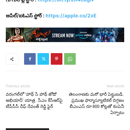
ఆపిల్/ఐఓఎస్ స్టోర్ :
https://apple.co/2xE
Previous article
Next article
వరంగల్‌లో ‘హాథ్ సే హాథ్ జోడో
తెలంగాణకు మరో భారీ పెట్టుబడి..
అభియాన్’ యాత్ర.. సీఎం కేసీఆర్‌పై
ప్రముఖ ఫార్మాస్యూటికల్ దిగ్గజం
టీపీసీసీ చీఫ్ రేవంత్ రెడ్డి ఫైర్
బీఎంఎస్‌ రూ.800 కోట్లతో కంపెనీ
ఏర్పాటు