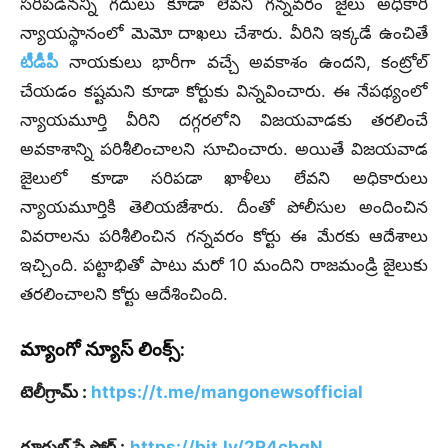
సరిపడినన్ని గదులు కూడా లేవని గన్నవరం జైలు అధికారి
న్యాయస్థానంలో మెమో దాఖలు చేశారు. వీరిని ఇక్కడే ఉంచితే
టీడీపీ
నాయకులు భారీగా వచ్చే అవకాశం ఉందని, కంట్రోల్
చేయడం కష్టమని కూడా కోర్టుకు విన్నవించారు. ఈ నేపథ్యంలో
న్యాయమూర్తి వీరిని దగ్గరలోని విజయవాడకు తరలించే
అవకాశాన్ని పరిశీలించాలని సూచించారు. అయితే విజయవాడ
జైలులో కూడా సరిపడా ఖాళీలు లేవని అధికారులు
న్యాయమూర్తికి తెలియజేశారు. దీంతో పోలీసుల అందించిన
వివరాలను పరిశీలించిన గన్నవరం కోర్టు ఈ మేరకు ఆదేశాలు
ఇచ్చింది. పట్టాభితో పాటు మరో 10 మందిని రాజమండ్రి జైలుకు
తరలించాలని కోర్టు ఆదేశించింది.
మ్యాంగో న్యూస్ లింక్స్:
టెలీగ్రామ్ :
https://t.me/mangonewsofficial
గూగుల్ ప్లే స్టోర్ :
https://bit.ly/2R4cbgN