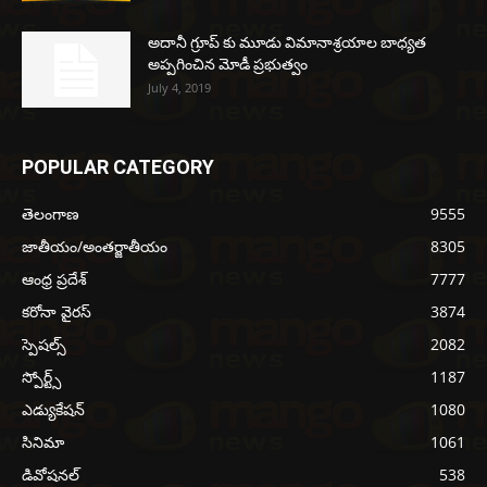
అదానీ గ్రూప్ కు మూడు విమానాశ్రయాల బాధ్యత
అప్పగించిన మోడీ ప్రభుత్వం
July 4, 2019
POPULAR CATEGORY
తెలంగాణ
9555
జాతీయం/అంతర్జాతీయం
8305
ఆంధ్ర ప్రదేశ్
7777
కరోనా వైరస్
3874
స్పెషల్స్
2082
స్పోర్ట్స్
1187
ఎడ్యుకేషన్
1080
సినిమా
1061
డివోషనల్
538