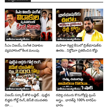
జాతీయం/అంతర్జాతీయం
జాతీయం/అంతర్జాతీయం
సీఎం విజయ్, సంగీత విడాకుల
మహిళా రెజ్లర్ల కేసులో బ్రిజ్‌భూషణ్‌కు
వ్యవహారంలో కీలక మలుపు
ఊరట.. నిర్దోషిగా ప్రకటించిన కోర్టు
జాతీయం/అంతర్జాతీయం
జాతీయం/అంతర్జాతీయం
విజయ్ సర్కార్ తొలి బడ్జెట్.. పుట్టిన
రష్యా చమురు కొనుగోళ్లపై ట్రంప్
బిడ్డకు గోల్డ్ రింగ్, జెన్‌జీ యువతకు
అస్త్రం.. భారత్‌పై 100% టారిఫ్‌ల
రూ....
భారం