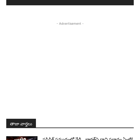
- Advertisement -
తాజా వార్తలు
పసిఫిక్ సముద్రంలో వేడి… భారత్‌పై దాని ప్రభావం ఏంటి!