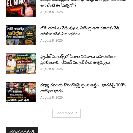
అసలేంటి ఈ ‘ఎల్నినో’?
August 8, 2026
లోన్ యాప్‌ల వేధింపులు, ఏజెంట్ల అరాచకాలకు చెక్..
ఆర్‌బీఐ కఠిన నిబంధనలు
August 8, 2026
ప్రైవేట్ స్కూల్స్‌లో ఫీజుల వివరాలు బహిరంగంగా
ప్రకటించాలి.. రేవంత్ సర్కార్ కీలక ఉత్తర్వులు
August 8, 2026
రష్యా చమురు కొనుగోళ్లపై ట్రంప్ అస్త్రం.. భారత్‌పై 100%
టారిఫ్‌ల భారం
August 8, 2026
Load more
తప్పక చదవండి