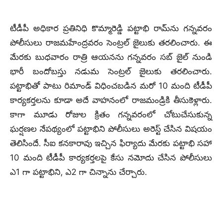
టీడీపీ అధికార ప్రతినిధి కొమ్మారెడ్డి పట్టాభి రామ్‌ను గన్నవరం
పోలీసులు రాజమహేంద్రవరం సెంట్రల్ జైలుకు తరలించారు. ఈ
మేరకు బుధవారం రాత్రి ఆయనను గన్నవరం సబ్ జైల్ నుండి
భారీ బందోబస్తు నడుమ సెంట్రల్ జైలుకు తరలించారు.
పట్టాభితో పాటు రిమాండ్ విధించబడిన మరో 10 మంది టీడీపీ
కార్యకర్తలను కూడా అదే వాహనంలో రాజమండ్రికి తీసుకెళ్లారు.
కాగా మూడు రోజుల క్రితం గన్నవరంలో చోటుచేసుకున్న
ఘర్షణల నేపథ్యంలో పట్టాభిని పోలీసులు అరెస్ట్ చేసిన విషయం
తెలిసిందే. సీఐ కనకారావు ఇచ్చిన ఫిర్యాదు మేరకు పట్టాభి సహా
10 మంది టీడీపీ కార్యకర్తలపై కేసు నమోదు చేసిన పోలీసులు
ఎ1 గా పట్టాభిని, ఎ2 గా చిన్నాను చేర్చారు.