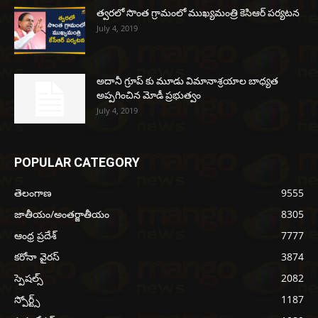
త్వరలో సొంత గ్రామంలో ముఖ్యమంత్రి కెసిఆర్ పర్యటన
July 4, 2019
అదానీ గ్రూప్ కు మూడు విమానాశ్రయాల బాధ్యత
అప్పగించిన మోడీ ప్రభుత్వం
July 4, 2019
POPULAR CATEGORY
తెలంగాణ
9555
జాతీయం/అంతర్జాతీయం
8305
ఆంధ్ర ప్రదేశ్
7777
కరోనా వైరస్
3874
స్పెషల్స్
2082
స్పోర్ట్స్
1187