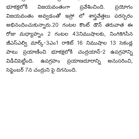
భూకక్షలోకి విజయవంతంగా ప్రవేశించింది. ప్రయోగం
విజయవంతం అవ్వడంతో ఇస్రో లో శాస్త్రవేత్తలు పరస్పరం
అభినందించుకున్నారు.20 గంటల కౌంట్ డౌన్ తరువాత ఈ
రోజు మధ్యాహ్నం 2 గంటల 43నిముషాలకు, నింగికెగిసిన
జీఎస్ఎల్వి మార్క్-3ఎం1 రాకెట్ 16 నిముషాల 13 సెకండ్ల
పాటు ప్రయాణించి భూకక్షలోకి చంద్రయాన్-2 ఉపగ్రహాన్ని
విడిచిపెట్టింది. ఉపగ్రహం ప్రయాణదూరాన్ని అనుసరించి,
సెప్టెంబర్ 7న చంద్రుని పై దిగనుంది.