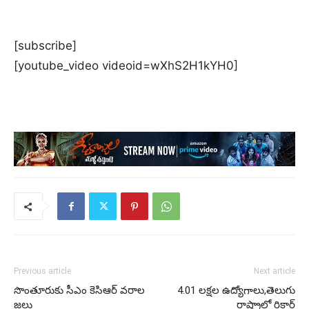
[subscribe]
[youtube_video videoid=wXhS2H1kYH0]
Previous article
Next article
సొంతూరుకు సీఎం కెసిఆర్ వరాల
4.01 లక్షల ఉద్యోగాలు,తెలుగు
జల్లు
రాష్ట్రాల్లో రికార్డ్