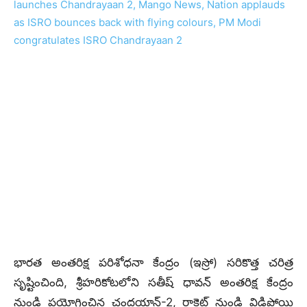
భారత అంతరిక్ష పరిశోధనా కేంద్రం (ఇస్రో) సరికొత్త చరిత్ర
సృష్టించింది, శ్రీహరికోటలోని సతీష్ ధావన్ అంతరిక్ష కేంద్రం
నుండి ప్రయోగించిన చంద్రయాన్-2, రాకెట్ నుండి విడిపోయి