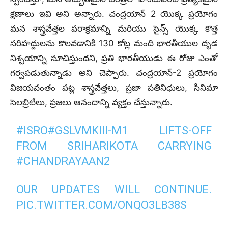
క్షణాలు ఇవి అని అన్నారు. చంద్రయాన్ 2 యొక్క ప్రయోగం
మన శాస్త్రవేత్తల పరాక్రమాన్ని మరియు సైన్స్ యొక్క కొత్త
సరిహద్దులను కొలవడానికి 130 కోట్ల మంది భారతీయుల దృడ
నిశ్చయాన్ని సూచిస్తుందని, ప్రతి భారతీయుడు ఈ రోజు ఎంతో
గర్వపడుతున్నాడు అని చెప్పారు. చంద్రయాన్-2 ప్రయోగం
విజయవంతం పట్ల శాస్త్రవేత్తలు, ప్రజా పతినిధులు, సినిమా
సెలబ్రిటీలు, ప్రజలు ఆనందాన్ని వ్యక్తం చేస్తున్నారు.
#ISRO
#GSLVMKIII
-M1 LIFTS-OFF
FROM SRIHARIKOTA CARRYING
#CHANDRAYAAN2
OUR UPDATES WILL CONTINUE.
PIC.TWITTER.COM/ONQO3LB38S