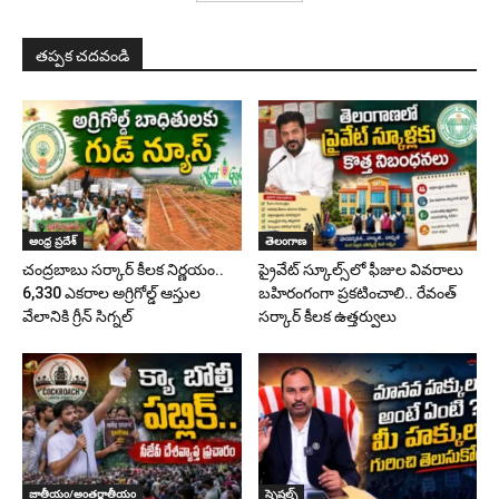
తప్పక చదవండి
ఆంధ్ర ప్రదేశ్
తెలంగాణ
చంద్రబాబు సర్కార్ కీలక నిర్ణయం..
ప్రైవేట్ స్కూల్స్‌లో ఫీజుల వివరాలు
6,330 ఎకరాల అగ్రిగోల్డ్ ఆస్తుల
బహిరంగంగా ప్రకటించాలి.. రేవంత్
వేలానికి గ్రీన్ సిగ్నల్
సర్కార్ కీలక ఉత్తర్వులు
జాతీయం/అంతర్జాతీయం
స్పెషల్స్