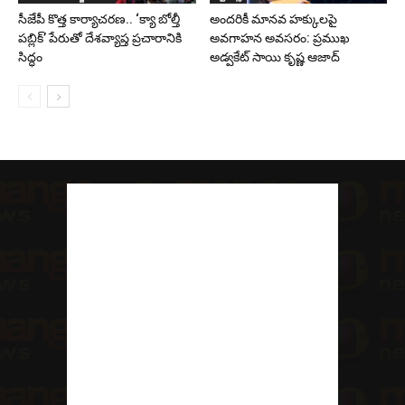
సీజేపీ కొత్త కార్యాచరణ.. ‘క్యా బోల్తీ
అందరికీ మానవ హక్కులపై
పబ్లిక్’ పేరుతో దేశవ్యాప్త ప్రచారానికి
అవగాహన అవసరం: ప్రముఖ
సిద్ధం
అడ్వకేట్ సాయి కృష్ణ ఆజాద్