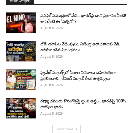
తాజా వార్తలు
పసిఫిక్ సముద్రంలో వేడి… భారత్‌పై దాని ప్రభావం ఏంటి!
అసలేంటి ఈ ‘ఎల్నినో’?
August 8, 2026
లోన్ యాప్‌ల వేధింపులు, ఏజెంట్ల అరాచకాలకు చెక్..
ఆర్‌బీఐ కఠిన నిబంధనలు
August 8, 2026
ప్రైవేట్ స్కూల్స్‌లో ఫీజుల వివరాలు బహిరంగంగా
ప్రకటించాలి.. రేవంత్ సర్కార్ కీలక ఉత్తర్వులు
August 8, 2026
రష్యా చమురు కొనుగోళ్లపై ట్రంప్ అస్త్రం.. భారత్‌పై 100%
టారిఫ్‌ల భారం
August 8, 2026
Load more