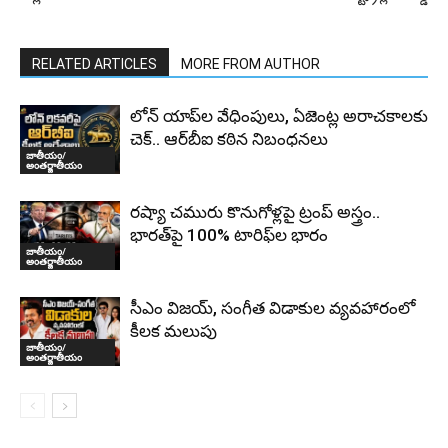
RELATED ARTICLES
MORE FROM AUTHOR
లోన్ యాప్‌ల వేధింపులు, ఏజెంట్ల అరాచకాలకు
చెక్.. ఆర్‌బీఐ కఠిన నిబంధనలు
జాతీయం/
అంతర్జాతీయం
రష్యా చమురు కొనుగోళ్లపై ట్రంప్ అస్త్రం..
భారత్‌పై 100% టారిఫ్‌ల భారం
జాతీయం/
అంతర్జాతీయం
సీఎం విజయ్, సంగీత విడాకుల వ్యవహారంలో
కీలక మలుపు
జాతీయం/
అంతర్జాతీయం