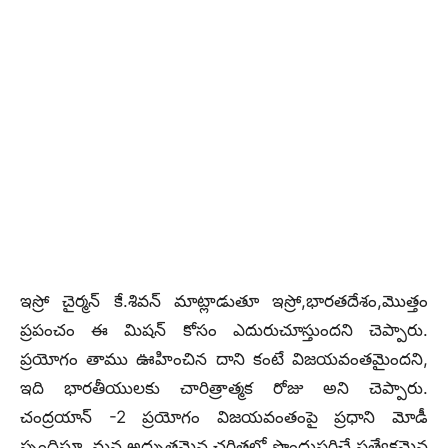
ఇస్రో చైర్మన్ కే.శివన్ మాట్లాడుతూ ఇస్రో,భారతదేశం,మొత్తం
ప్రపంచం ఈ మిషన్ కోసం ఎదురుచూస్తుందని చెప్పారు.
ప్రయోగం తాము ఊహించిన దాని కంటే విజయవంతమైందని,
ఇది భారతీయులకు చారిత్రాత్మక రోజు అని చెప్పారు.
చంద్రయాన్ -2 ప్రయోగం విజయవంతంపై ప్రధాని మోడీ
స్పందిస్తూ, మన అద్భుతమైన చరిత్రలో పొందుపరిచే ప్రత్యేకమైన