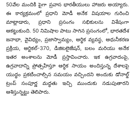
50వేల మందికి పైగా ప్రవాస భారతీయులు హాజరు అయ్యారు.
ఈ కార్యక్రమంలో ప్రధాని మోడీ అనేక విషయాల గురించి
మాట్లాడారు, ప్రధాని ప్రసంగం సభికులను విశేషంగా
ఆకట్టుకుంది. 50 నిమిషాల పాటు సాగిన ప్రసంగంలో, భారతదేశ
జనాభా, వైవిధ్యం, ప్రజాస్వామ్యం, ఆర్థిక వ్యవస్థ, ఆధునీకరణ
ప్రక్రియ, ఆర్టికల్-370, డిజిటలైజేషన్, బలం మరియు అనేక
ఇతర అంశాలను మోడీ ప్రస్తావించారు. ఇక ఉగ్రవాదంపై,
ఉగ్రవాదాన్ని ప్రోత్సహిస్తూ ఆర్ధిక సాయం అందిస్తున్న దేశాలపై
యుద్ధం ప్రకటించాల్సిన సమయం వచ్చిందని అందుకు డోనాల్డ్
ట్రంప్ సంపూర్ణ మద్ధతు ఇచ్చి ముందుకు నడుపుతారని
ఆశిస్తున్నట్టు తెలిపారు.