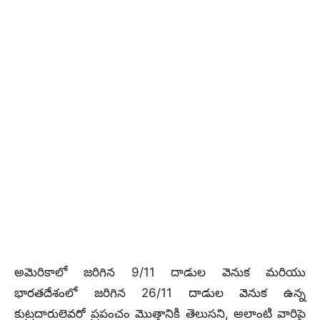
అమెరికాలో జరిగిన 9/11 దాడుల వెనుక మరియు
భారతదేశంలో జరిగిన 26/11 దాడుల వెనుక ఉన్న
కుట్రదారులెవరో ప్రపంచం మొత్తానికి తెలుసని, అలాంటి వారిపై