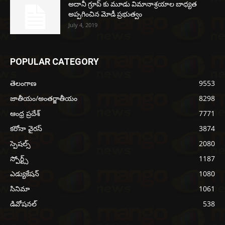
అదానీ గ్రూప్ కు మూడు విమానాశ్రయాల బాధ్యత
అప్పగించిన మోడీ ప్రభుత్వం
July 4, 2019
POPULAR CATEGORY
తెలంగాణ
9553
జాతీయం/అంతర్జాతీయం
8298
ఆంధ్ర ప్రదేశ్
7771
కరోనా వైరస్
3874
స్పెషల్స్
2080
స్పోర్ట్స్
1187
ఎడ్యుకేషన్
1080
సినిమా
1061
డివోషనల్
538