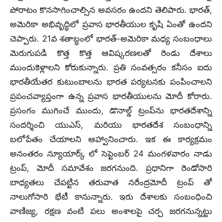
పోరాటం కొనసాగించాల్సిన అవసరం ఉందని తెలిపారు. భారత్,
అమెరికా అభివృద్ధిలో ప్రవాస భారతీయుల కృషి ఏంతో ఉందని
చెప్పారు. 21వ శతాబ్ధంలో భారత్-అమెరికా మధ్య సంబంధాలు
మెరుగుపడి కొత్త కొత్త ఆవిష్కరణలతో రెండు దేశాలు
ముందుకెళ్లాలని కోరుకున్నారు. ప్రతి సంవత్సరం కనీసం ఐదు
భారతీయేతర కుటుంబాలను భారత పర్యటనకు పంపించాలని
ప్రపంచవ్యాప్తంగా ఉన్న ప్రవాస భారతీయులను మోదీ కోరారు.
ప్రసంగం ముగించే ముందు, డొనాల్డ్ ట్రంప్‌ను భారతదేశాన్ని
సందర్శించి యుఎస్, మరియు భారతదేశ సంబంధాన్ని
బలోపేతం చేయాలని ఆహ్వానించారు. ఇక ఈ కార్యక్రమం
అనంతరం న్యూయార్క్ లో సెప్టెంబర్ 24 మంగళవారం నాడు
ట్రంప్, మోదీ సమావేశం జరగనుంది. ప్రధానిగా రెండోసారి
బాధ్యతలు చేపట్టిన తరువాత నరేంద్రమోదీ ట్రంప్ తో
నాలుగోసారి భేటీ కానున్నారు. ఇరు దేశాలకు సంబంధించి
వాణిజ్య, రక్షణ వంటి పలు అంశాలపై చర్చ జరగనున్నట్టు