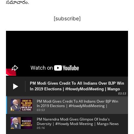
సమాచారం.
[subscribe]
PM Modi Gives Credit To All Indians Over BJP Win
In 2019 Elections | #HowdyModiMeeting | Mango
03:53
News
PM Modi Gives Credit To All Indians Over BJP Win
In 2019 Elections | #HowdyModiMeeting |
Mango News
03:53
PM Narendra Modi Gives Glimpse Of India's
Diversity | #Howdy Modi Meeting | Mango News
05:16