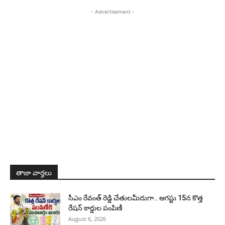
- Advertisement -
తాజా వార్తలు
సీఎం రేవంత్ రెడ్డి చేతులమీదుగా.. ఆగస్టు 15న కొత్త
రేషన్ కార్డుల పంపిణీ
August 6, 2026