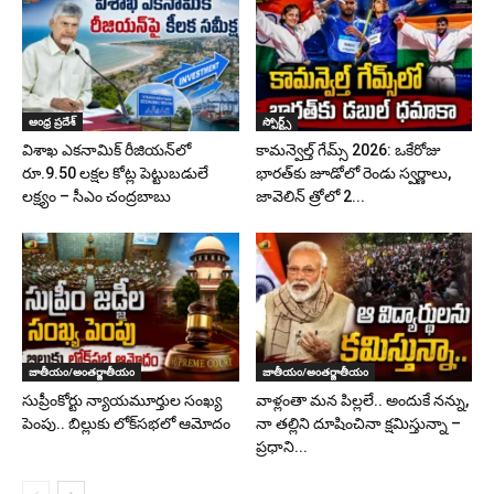
ఆంధ్ర ప్రదేశ్
స్పోర్ట్స్
విశాఖ ఎకనామిక్ రీజియన్‌లో
కామన్వెల్త్ గేమ్స్ 2026: ఒకేరోజు
రూ.9.50 లక్షల కోట్ల పెట్టుబడులే
భారత్‌కు జూడోలో రెండు స్వర్ణాలు,
లక్ష్యం – సీఎం చంద్రబాబు
జావెలిన్‌ త్రోలో 2...
జాతీయం/అంతర్జాతీయం
జాతీయం/అంతర్జాతీయం
సుప్రీంకోర్టు న్యాయమూర్తుల సంఖ్య
వాళ్లంతా మన పిల్లలే.. అందుకే నన్ను,
పెంపు.. బిల్లుకు లోక్‌సభలో ఆమోదం
నా తల్లిని దూషించినా క్షమిస్తున్నా –
ప్రధాని...