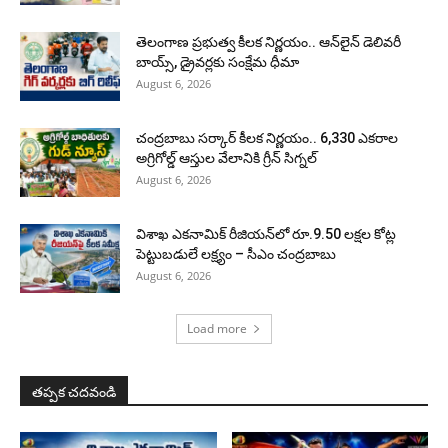
తెలంగాణ ప్రభుత్వ కీలక నిర్ణయం.. ఆన్‌లైన్ డెలివరీ
బాయ్స్, డ్రైవర్లకు సంక్షేమ ధీమా
August 6, 2026
చంద్రబాబు సర్కార్ కీలక నిర్ణయం.. 6,330 ఎకరాల
అగ్రిగోల్డ్ ఆస్తుల వేలానికి గ్రీన్ సిగ్నల్
August 6, 2026
విశాఖ ఎకనామిక్ రీజియన్‌లో రూ.9.50 లక్షల కోట్ల
పెట్టుబడులే లక్ష్యం – సీఎం చంద్రబాబు
August 6, 2026
Load more
తప్పక చదవండి