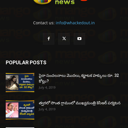
Contact us:
info@whackedout.in
POPULAR POSTS
సైరా సంచలనాలు మొదలు, కర్ణాటక హక్కులు రూ. 32
కోట్లు?
July 4, 2019
త్వరలో సొంత గ్రామంలో ముఖ్యమంత్రి కెసిఆర్ పర్యటన
July 4, 2019