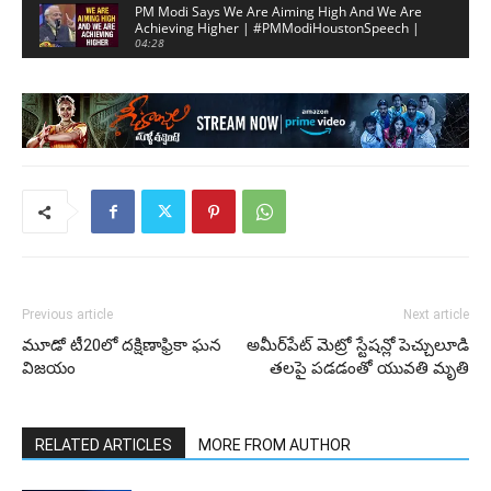
PM Modi Says We Are Aiming High And We Are
Achieving Higher | #PMModiHoustonSpeech |
Mango News
04:28
PM Narendra Modi Superb Poetry At Howdy Modi
Meeting | #PMModiHoustonSpeech | Mango
News
03:31
Previous article
Next article
మూడో టీ20లో దక్షిణాఫ్రికా ఘన
అమీర్‌పేట్‌ మెట్రో స్టేషన్లో పెచ్చులూడి
విజయం
తలపై పడడంతో యువతి మృతి
RELATED ARTICLES
MORE FROM AUTHOR