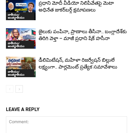
ప్రధాని మోదీ వీడియో నిలిపివేతపై మెటా
అధినేత జుకర్‌బర్గ్‌ క్షమాపణలు
జాతీయం/
అంతర్జాతీయం
జైలుకు పంపినా, ప్రాణాలు తీసినా.. బంగ్లాదేశ్‌కు
తిరిగి వెళ్తా – మాజీ ప్రధాని షేక్ హసీనా
జాతీయం/
అంతర్జాతీయం
డీలిమిటేషన్, మహిళా రిజర్వేషన్ బిల్లులే
లక్ష్యంగా.. పార్లమెంట్ ప్రత్యేక సమావేశాలు
జాతీయం/
అంతర్జాతీయం
LEAVE A REPLY