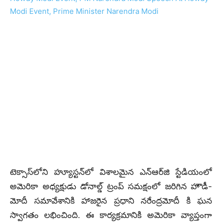
టెక్సాస్‌లోని హ్యూస్టన్‌లో విశాలమైన ఎన్‌ఆర్‌జి స్టేడియంలో
అమెరికా అధ్యక్షుడు డోనాల్డ్ ట్రంప్ సమక్షంలో జరిగిన హౌడీ-
మోదీ సమావేశానికి హాజరైన ప్రధాని నరేంద్రమోదీ కి ఘన
స్వాగతం లభించింది. ఈ కార్యక్రమానికి అమెరికా వ్యాప్తంగా