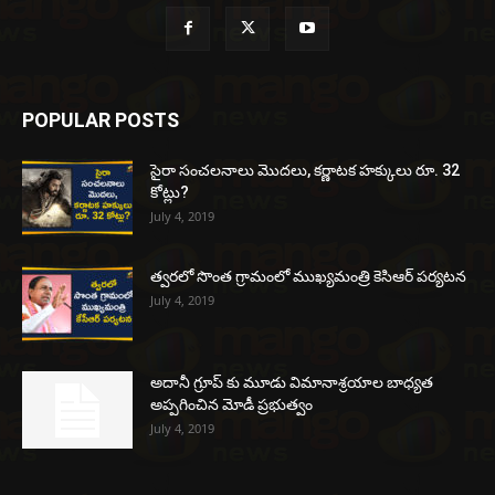
POPULAR POSTS
సైరా సంచలనాలు మొదలు, కర్ణాటక హక్కులు రూ. 32
కోట్లు?
July 4, 2019
త్వరలో సొంత గ్రామంలో ముఖ్యమంత్రి కెసిఆర్ పర్యటన
July 4, 2019
అదానీ గ్రూప్ కు మూడు విమానాశ్రయాల బాధ్యత
అప్పగించిన మోడీ ప్రభుత్వం
July 4, 2019