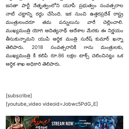
జనతా పార్టీ నేతృత్వంలోని యూపీ ప్రభుత్వం సంవత్సరాల
నాటి చట్టాన్ని రద్దు చేసింది. ఇక నుంచి ఉత్తరప్రదేశ్ రాష్ట్ర
మంత్రులందరూ తమ పన్నులును వారే చెల్లించాలి.
ముఖ్యమంత్రి యోగి ఆదిత్యనాథ్ ఆదేశాల మేరకు ఈ నిర్ణయం
తీసుకున్నామని యుపి ఆర్థిక మంత్రి సురేష్ కుమార్ ఖన్నా
తెలిపారు. 2018 సంవత్సరానికి గాను మంత్రులకు,
ముఖ్యమంత్రి కి కలిపి రూ.86 లక్షల టాక్స్ చెలించినట్టు ఒక
ఆర్ధిక శాఖ అధికారి తెలిపారు.
[subscribe]
[youtube_video videoid=Jobwc5PdG_E]