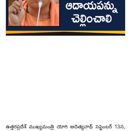
ఉత్తరప్రదేశ్ ముఖ్యమంత్రి యోగి ఆదిత్యనాథ్ సెప్టెంబర్ 13న,