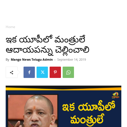
Home
ఇక యూపీలో మంత్రులే
ఆదాయపన్ను చెల్లించాలి
By
Mango News Telugu Admin
-
September 14, 2019