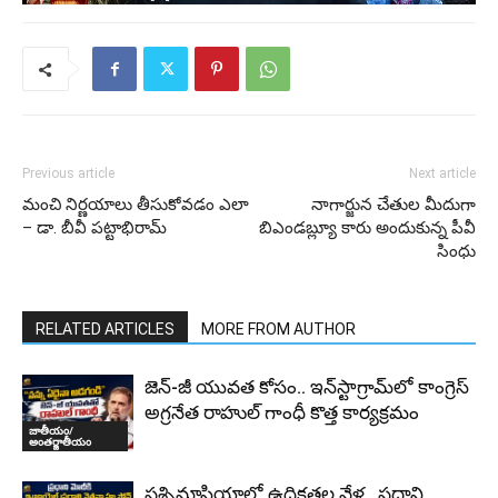
Previous article
Next article
మంచి నిర్ణయాలు తీసుకోవడం ఎలా
నాగార్జున చేతుల మీదుగా
– డా. బీవీ పట్టాభిరామ్
బిఎండబ్ల్యూ కారు అందుకున్న పీవీ
సింధు
RELATED ARTICLES
MORE FROM AUTHOR
జెన్-జీ యువత కోసం.. ఇన్‌స్టాగ్రామ్‌లో కాంగ్రెస్
అగ్రనేత రాహుల్ గాంధీ కొత్త కార్యక్రమం
జాతీయం/
అంతర్జాతీయం
పశ్చిమాసియాలో ఉద్రిక్తతల వేళ.. ప్రధాని