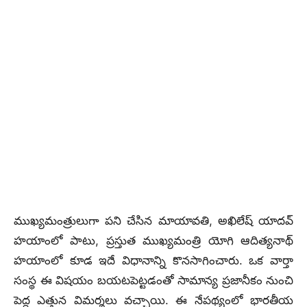
ముఖ్యమంత్రులుగా పని చేసిన మాయావతి, అఖిలేష్ యాదవ్
హయాంలో పాటు, ప్రస్తుత ముఖ్యమంత్రి యోగి ఆదిత్యనాథ్
హయాంలో కూడ ఇదే విధానాన్ని కొనసాగించారు. ఒక వార్తా
సంస్థ ఈ విషయం బయటపెట్టడంతో సామాన్య ప్రజానీకం నుంచి
పెద్ద ఎత్తున విమర్శలు వచ్చాయి. ఈ నేపథ్యంలో భారతీయ