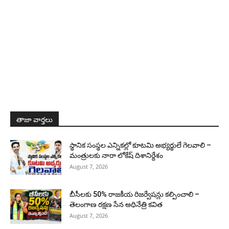
తాజా వార్తలు
స్థానిక సంస్థల ఎన్నికల్లో కూటమి అభ్యర్థులే గెలవాలి –
మంత్రులకు నారా లోకేష్ దిశానిర్దేశం
August 7, 2026
బీసీలకు 50% రాజకీయ రిజర్వేషన్లు కల్పించాలి –
తెలంగాణ రక్షణ సేన అధినేత్రి కవిత
August 7, 2026