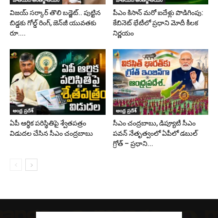
విజయ్ సర్కార్ తొలి బడ్జెట్.. పుట్టిన
పీఎం కిసాన్ మరో ఐదేళ్లు పొడిగింపు:
బిడ్డకు గోల్డ్ రింగ్, జెన్‌జీ యువతకు
కేబినెట్ భేటీలో ప్రధాని మోదీ కీలక
రూ....
నిర్ణయం
ఆంధ్ర ప్రదేశ్
ఆంధ్ర ప్రదేశ్
ఏపీ ఆర్థిక పరిస్థితిపై శ్వేతపత్రం
సీఎం చంద్రబాబు, డిప్యూటీ సీఎం
విడుదల చేసిన సీఎం చంద్రబాబు
పవన్‌ నేతృత్వంలో ఏపీలో డబుల్‌
గ్రోత్ – ప్రధాని...