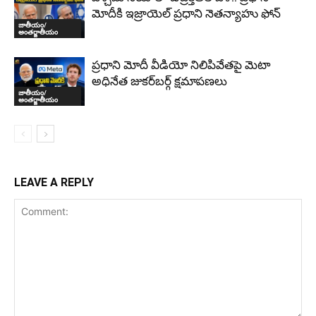
మోదీకి ఇజ్రాయెల్ ప్రధాని నెతన్యాహు ఫోన్
జాతీయం/
అంతర్జాతీయం
ప్రధాని మోదీ వీడియో నిలిపివేతపై మెటా
అధినేత జుకర్‌బర్గ్‌ క్షమాపణలు
జాతీయం/
అంతర్జాతీయం
LEAVE A REPLY