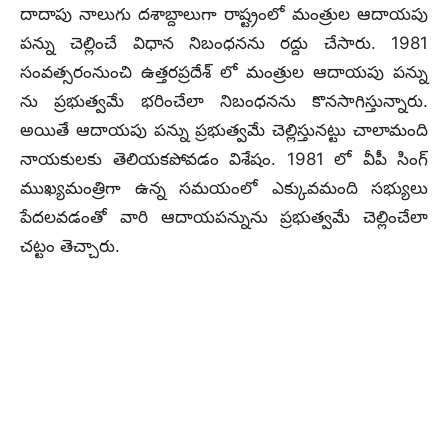
దాదాపు నాలుగు దశాబ్దాలుగా రాష్ట్రంలో మంత్రుల ఆదాయపు
పన్ను చెల్లించే విధాన నిబంధనను రద్దు చేసారు. 1981
సంవత్సరంనుంచి ఉత్తరప్రదేశ్ లో మంత్రుల ఆదాయపు పన్ను
ను ప్రభుత్వమే భరించేలా నిబంధనను కొనసాగిస్తున్నారు.
అయితే ఆదాయపు పన్ను ప్రభుత్వమే చెల్లిస్తునట్టు చాలామంది
నాయకులకు తెలియకపోవడం విశేషం. 1981 లో వీపీ సింగ్
ముఖ్యమంత్రిగా ఉన్న సమయంలో ఎక్కువమంది సభ్యులు
పేదలవడంతో వారి ఆదాయపన్నును ప్రభుత్వమే చెల్లించేలా
చట్టం తెచ్చారు.