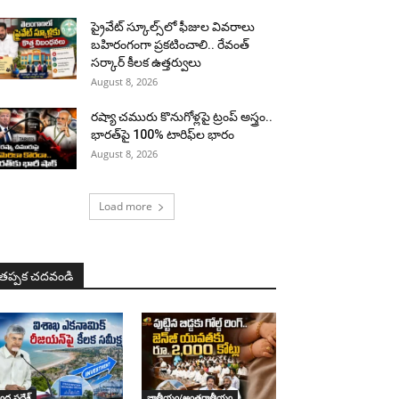
ప్రైవేట్ స్కూల్స్‌లో ఫీజుల వివరాలు
బహిరంగంగా ప్రకటించాలి.. రేవంత్
సర్కార్ కీలక ఉత్తర్వులు
August 8, 2026
రష్యా చమురు కొనుగోళ్లపై ట్రంప్ అస్త్రం..
భారత్‌పై 100% టారిఫ్‌ల భారం
August 8, 2026
Load more
తప్పక చదవండి
ధ్ర ప్రదేశ్
జాతీయం/అంతర్జాతీయం