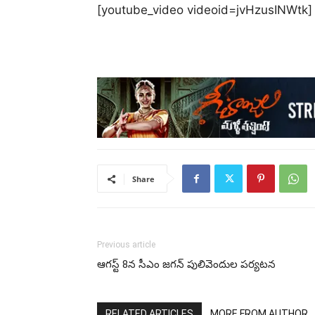
[youtube_video videoid=jvHzusINWtk]
Share
Previous article
ఆగస్ట్ 8న సీఎం జగన్ పులివెందుల పర్యటన
RELATED ARTICLES
MORE FROM AUTHOR