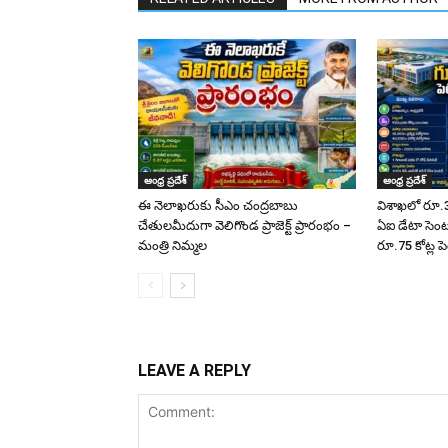
ఆంధ్ర ప్రదేశ్
ఆంధ్ర ప్రదేశ్
ఈ నెలాఖరుకు సీఎం చంద్రబాబు
విశాఖలో రూ.3
చేతులమీదుగా వెలిగొండ ప్రాజెక్ట్‌ ప్రారంభం –
ఏఐ డేటా సెంటర
మంత్రి నిమ్మల
రూ.75 కోట్ల పె
LEAVE A REPLY