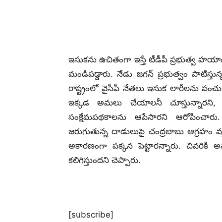
ఇసుకను ఉచితంగా ఇస్తే టీడీపీ ప్రభుత్వ హయ
మండిపడ్డారు. నేడు జగన్ ప్రభుత్వం పాటిస్తు
రాష్ట్రంలో వైసీపీ నేతలు ఇసుక లారీలను పంచ
ఇక్కడ అమలు చేయాలనీ చూస్తున్నారని, 
సంక్షేమపథకాలను ఆపేసారని ఆరోపించారు. రాష
జరుగుతున్న దాడులుపై చంద్రబాబు ఆగ్రహం వ్యక
అకారణంగా పక్కన పెట్టారన్నారు. చివరికి
కలిగిస్తుందని చెప్పారు.
[subscribe]