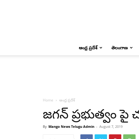
ఆంధ్ర ప్రదేశ్
తెలంగాణ
Home
ఆంధ్ర ప్రదేశ్
జగన్ ప్రభుత్వం పై 
By
Mango News Telugu Admin
-
August 7, 2019