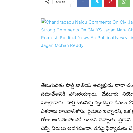
Share
తెలుగుదేశం పార్టీ జాతీయ అధ్యక్షుడు నారా 
సమావేశానికి హాజరయ్యారు. వేమూరు నియోజకవ
మాట్లాడారు. పార్టీ ఓటమిపై స్పందిస్తూ కేవల
ఎకరాలు రాజధానికోసం రైతులు ఇచ్చారని, ఒక ప్
రోజు అది వెలవెలబోయిందని చెప్పారు. ప్రధాని 
చెప్పి నిధులు అడగకుండా, తనపై ఫిర్యాదులు చేస