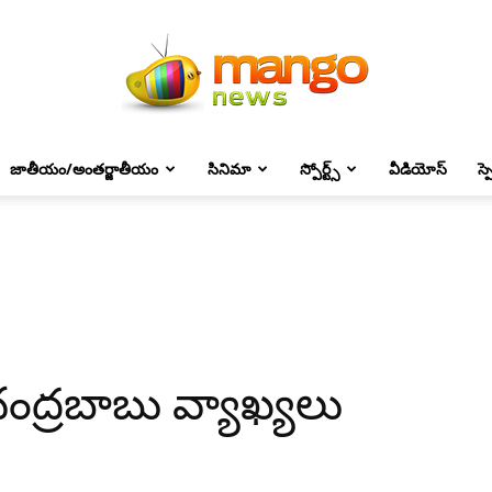
జాతీయం/అంతర్జాతీయం
సినిమా
స్పోర్ట్స్
వీడియోస్
స్
Mango
News
చంద్రబాబు వ్యాఖ్యలు