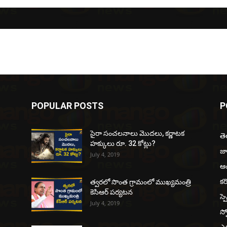
POPULAR POSTS
P
సైరా సంచలనాలు మొదలు, కర్ణాటక
త
హక్కులు రూ. 32 కోట్లు?
జ
July 4, 2019
ఆంధ
కర
త్వరలో సొంత గ్రామంలో ముఖ్యమంత్రి
కెసిఆర్ పర్యటన
స్ప
July 4, 2019
స్ప
ఎడ