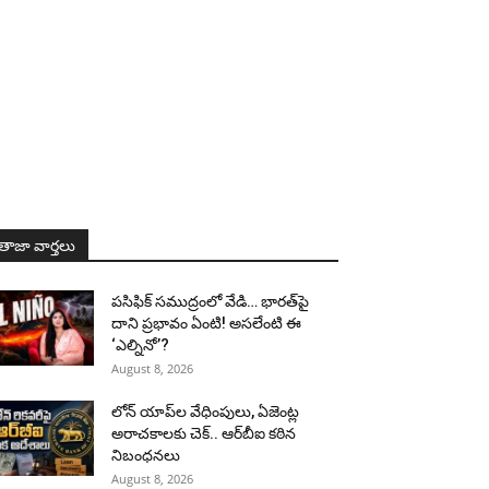
తాజా వార్తలు
పసిఫిక్ సముద్రంలో వేడి… భారత్‌పై
దాని ప్రభావం ఏంటి! అసలేంటి ఈ
‘ఎల్నినో’?
August 8, 2026
లోన్ యాప్‌ల వేధింపులు, ఏజెంట్ల
అరాచకాలకు చెక్.. ఆర్‌బీఐ కఠిన
నిబంధనలు
August 8, 2026