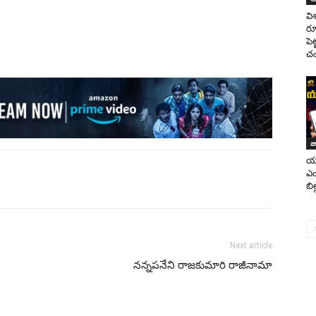
వి
రూ
పె
చం
జ
యూ
ఎం
బి
Next article
నన్నపనేని రాజకుమారి రాజీనామా