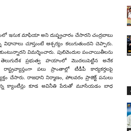
ాంలో ఇసుక మాఫియా అని దుష్ప్రచారం చేసారని చంద్రబాబు
న్న విధానాలు చూస్తుంటే ఆశ్చర్యం కలుగుతుందని చెప్పారు.
ుకుంటున్నారని విమర్శించారు. పులివెందుల పంచాయితీలను
తెలుగుదేశ ప్రభుత్వ హయాంలో మొదలుపెట్టిన అనేక
్ట్రవ్యాప్తంగా పలు ప్రాంతాల్లో టీడీపీ కార్యకర్తలపై
్తం చేసారు. రాజధాని నిర్మాణం, పోలవరం ప్రాజెక్ట్ పనులు
 అన్న క్యాంటీన్లు కూడ అవినీతి పేరుతో మూసేయడం బాధ
ఆం