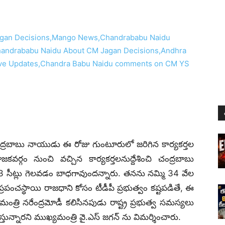
చంద్రబాబు నాయుడు ఈ రోజు గుంటూరులో జరిగిన కార్యకర్తల
ర్గం నుంచి వచ్చిన కార్యకర్తలనుద్దేశించి చంద్రబాబు
ం 23 సీట్లు గెలవడం బాధగావుందన్నారు. తనను నమ్మి 34 వేల
రపంచస్థాయి రాజధాని కోసం టీడీపీ ప్రభుత్వం కష్టపడితే, ఈ
మంత్రి నరేంద్రమోడీ కలిసినపుడు రాష్ట్ర ప్రభుత్వ సమస్యలు
్తున్నారని ముఖ్యమంత్రి వై.ఎస్ జగన్ ను విమర్శించారు.