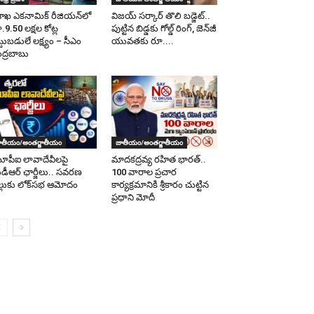
శాఖ ఎకనామిక్ రీజియన్‌లో
విజయ్ సర్కార్ తొలి బడ్జెట్..
.9.50 లక్షల కోట్ల
పుట్టిన బిడ్డకు గోల్డ్ రింగ్, జెన్‌జీ
ట్టుబడులే లక్ష్యం – సీఎం
యువతకు రూ....
ద్రబాబు
ాతీయం/అంతర్జాతీయం
జాతీయం/అంతర్జాతీయం
పీఐ లావాదేవీలపై
మాదకద్రవ్య రహిత భారత్..
డీఆర్ ఛార్జీలు.. సవరణ
100 వారాల ప్రచార
ల్లుకు లోక్‌సభ ఆమోదం
కార్యక్రమానికి శ్రీకారం చుట్టిన
ప్రధాని మోదీ