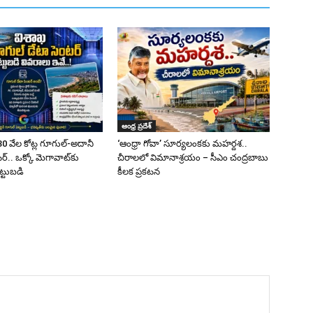
ఆంధ్ర ప్రదేశ్
0 వేల కోట్ల గూగుల్-అదానీ
‘ఆంధ్రా గోవా’ సూర్యలంకకు మహర్దశ..
్.. ఒక్కో మెగావాట్‌కు
చీరాలలో విమానాశ్రయం – సీఎం చంద్రబాబు
ట్టుబడి
కీలక ప్రకటన