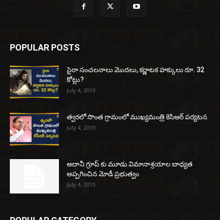
POPULAR POSTS
సైరా సంచలనాలు మొదలు, కర్ణాటక హక్కులు రూ. 32
కోట్లు?
July 4, 2019
త్వరలో సొంత గ్రామంలో ముఖ్యమంత్రి కెసిఆర్ పర్యటన
July 4, 2019
అదానీ గ్రూప్ కు మూడు విమానాశ్రయాల బాధ్యత
అప్పగించిన మోడీ ప్రభుత్వం
July 4, 2019