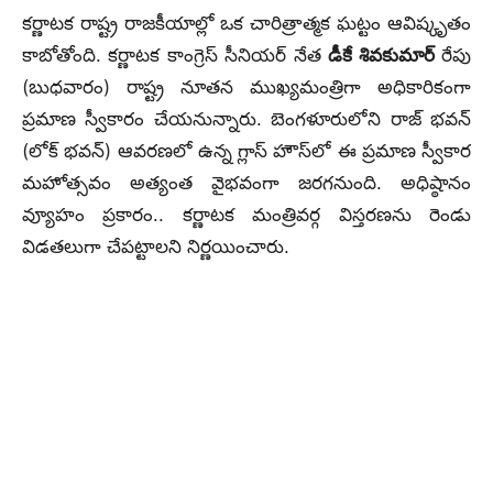
కర్ణాటక రాష్ట్ర రాజకీయాల్లో ఒక చారిత్రాత్మక ఘట్టం ఆవిష్కృతం
కాబోతోంది.
కర్ణాటక కాంగ్రెస్ సీనియర్ నేత
డీకే శివకుమార్
రేపు
(బుధవారం) రాష్ట్ర నూతన ముఖ్యమంత్రిగా అధికారికంగా
ప్రమాణ స్వీకారం చేయనున్నారు.
బెంగళూరులోని రాజ్ భవన్
(లోక్ భవన్) ఆవరణలో ఉన్న గ్లాస్ హౌస్‌లో ఈ ప్రమాణ స్వీకార
మహోత్సవం అత్యంత వైభవంగా జరగనుంది. అధిష్ఠానం
వ్యూహం ప్రకారం..
కర్ణాటక మంత్రివర్గ విస్తరణను రెండు
విడతలుగా చేపట్టాలని నిర్ణయించారు.