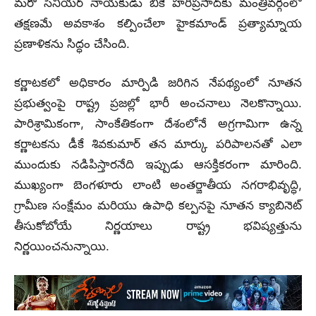
మరో సీనియర్ నాయకుడు బీకే హరిప్రసాద్‌కు మంత్రివర్గంలో
తక్షణమే అవకాశం కల్పించేలా హైకమాండ్ ప్రత్యామ్నాయ
ప్రణాళికను సిద్ధం చేసింది.
కర్ణాటకలో అధికారం మార్పిడి జరిగిన నేపథ్యంలో నూతన
ప్రభుత్వంపై రాష్ట్ర ప్రజల్లో భారీ అంచనాలు నెలకొన్నాయి.
పారిశ్రామికంగా, సాంకేతికంగా దేశంలోనే అగ్రగామిగా ఉన్న
కర్ణాటకను డీకే శివకుమార్ తన మార్కు పరిపాలనతో ఎలా
ముందుకు నడిపిస్తారనేది ఇప్పుడు ఆసక్తికరంగా మారింది.
ముఖ్యంగా బెంగళూరు లాంటి అంతర్జాతీయ నగరాభివృద్ధి,
గ్రామీణ సంక్షేమం మరియు ఉపాధి కల్పనపై నూతన క్యాబినెట్
తీసుకోబోయే నిర్ణయాలు రాష్ట్ర భవిష్యత్తును
నిర్ణయించనున్నాయి.