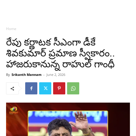
Home
రేపు కర్ణాటక సీఎంగా డీకే
శివకుమార్ ప్రమాణ స్వీకారం..
హాజరుకానున్న రాహుల్ గాంధీ
By
Srikanth Mannam
-
June 2, 2026