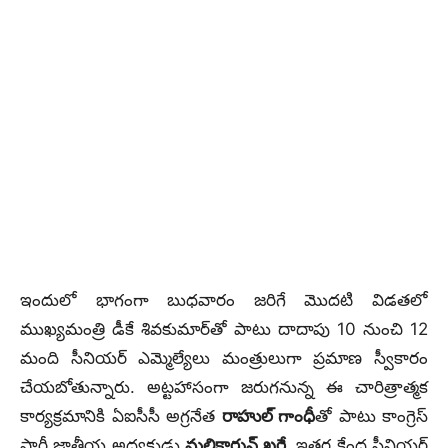
ఇందులో భాగంగా బుధవారం జరిగే మొదటి విడతలో
ముఖ్యమంత్రి డీకే శివకుమార్‌తో పాటు దాదాపు 10 నుంచి 12
మంది సీనియర్ ఎమ్మెల్యేలు మంత్రులుగా ప్రమాణ స్వీకారం
చేయబోతున్నారు. అట్టహాసంగా జరుగనున్న
ఈ చారిత్రాత్మక
కార్యక్రమానికి ఏఐసీసీ అగ్రనేత
రాహుల్ గాంధీ
తో పాటు కాంగ్రెస్
పార్టీ జాతీయ అధ్యక్షుడు
మల్లికార్జున్ ఖర్గే
, ఇతర కేంద్ర సీనియర్