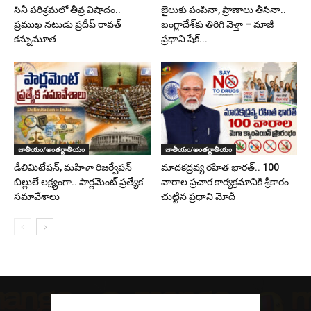
సినీ పరిశ్రమలో తీవ్ర విషాదం..
జైలుకు పంపినా, ప్రాణాలు తీసినా..
ప్రముఖ నటుడు ప్రదీప్ రావత్
బంగ్లాదేశ్‌కు తిరిగి వెళ్తా – మాజీ
కన్నుమూత
ప్రధాని షేక్...
జాతీయం/అంతర్జాతీయం
జాతీయం/అంతర్జాతీయం
డీలిమిటేషన్, మహిళా రిజర్వేషన్
మాదకద్రవ్య రహిత భారత్.. 100
బిల్లులే లక్ష్యంగా.. పార్లమెంట్ ప్రత్యేక
వారాల ప్రచార కార్యక్రమానికి శ్రీకారం
సమావేశాలు
చుట్టిన ప్రధాని మోదీ