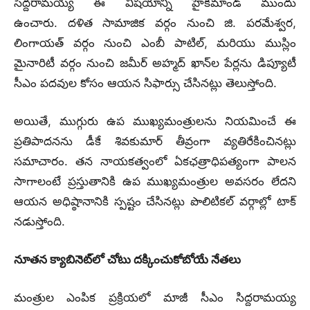
సిద్దరామయ్య ఈ విషయాన్ని హైకమాండ్ ముందు
ఉంచారు.
దళిత సామాజిక వర్గం నుంచి జి.
పరమేశ్వర,
లింగాయత్ వర్గం నుంచి ఎంబీ పాటిల్, మరియు ముస్లిం
మైనారిటీ వర్గం నుంచి జమీర్ అహ్మద్ ఖాన్‌ల పేర్లను డిప్యూటీ
సీఎం పదవుల కోసం ఆయన సిఫార్సు చేసినట్లు తెలుస్తోంది.
అయితే, ముగ్గురు ఉప ముఖ్యమంత్రులను నియమించే ఈ
ప్రతిపాదనను డీకే శివకుమార్ తీవ్రంగా వ్యతిరేకించినట్లు
సమాచారం.
తన నాయకత్వంలో ఏకఛత్రాధిపత్యంగా పాలన
సాగాలంటే ప్రస్తుతానికి ఉప ముఖ్యమంత్రుల అవసరం లేదని
ఆయన అధిష్ఠానానికి స్పష్టం చేసినట్లు పొలిటికల్ వర్గాల్లో టాక్
నడుస్తోంది.
నూతన క్యాబినెట్‌లో చోటు దక్కించుకోబోయే నేతలు
మంత్రుల ఎంపిక ప్రక్రియలో మాజీ సీఎం సిద్దరామయ్య