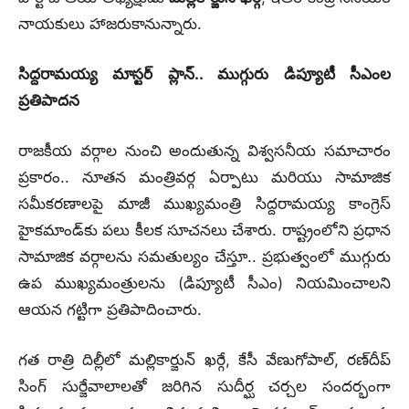
నాయకులు హాజరుకానున్నారు.
సిద్దరామయ్య మాస్టర్ ప్లాన్.. ముగ్గురు డిప్యూటీ సీఎంల
ప్రతిపాదన
రాజకీయ వర్గాల నుంచి అందుతున్న విశ్వసనీయ సమాచారం
ప్రకారం..
నూతన మంత్రివర్గ ఏర్పాటు మరియు సామాజిక
సమీకరణాలపై మాజీ ముఖ్యమంత్రి సిద్దరామయ్య కాంగ్రెస్
హైకమాండ్‌కు పలు కీలక సూచనలు చేశారు.
రాష్ట్రంలోని ప్రధాన
సామాజిక వర్గాలను సమతుల్యం చేస్తూ..
ప్రభుత్వంలో ముగ్గురు
ఉప ముఖ్యమంత్రులను (డిప్యూటీ సీఎం) నియమించాలని
ఆయన గట్టిగా ప్రతిపాదించారు.
గత రాత్రి దిల్లీలో మల్లికార్జున్ ఖర్గే, కేసీ వేణుగోపాల్, రణ్‌దీప్
సింగ్ సుర్జేవాలాలతో జరిగిన సుదీర్ఘ చర్చల సందర్భంగా