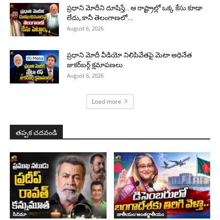
ప్రధాని మోదీని దూషిస్తే.. ఆ రాష్ట్రాల్లో ఒక్క కేసు కూడా
లేదు, కానీ తెలంగాణలో...
August 6, 2026
ప్రధాని మోదీ వీడియో నిలిపివేతపై మెటా అధినేత
జుకర్‌బర్గ్‌ క్షమాపణలు
August 6, 2026
Load more
తప్పక చదవండి
సినిమా
జాతీయం/అంతర్జాతీయం