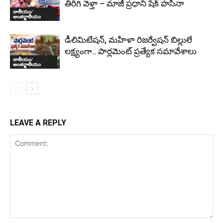
తిరిగి వెళ్తా – మాజీ ప్రధాని షేక్ హసీనా
జాతీయం/
అంతర్జాతీయం
డీలిమిటేషన్, మహిళా రిజర్వేషన్ బిల్లులే
లక్ష్యంగా.. పార్లమెంట్ ప్రత్యేక సమావేశాలు
జాతీయం/
అంతర్జాతీయం
LEAVE A REPLY