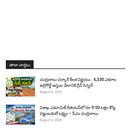
తాజా వార్తలు
చంద్రబాబు సర్కార్ కీలక నిర్ణయం.. 6,330 ఎకరాల
అగ్రిగోల్డ్ ఆస్తుల వేలానికి గ్రీన్ సిగ్నల్
August 6, 2026
విశాఖ ఎకనామిక్ రీజియన్‌లో రూ.9.50 లక్షల కోట్ల
పెట్టుబడులే లక్ష్యం – సీఎం చంద్రబాబు
August 6, 2026