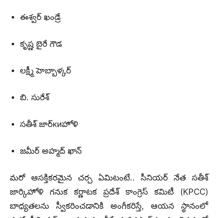
ఈశ్వర్ ఖండ్రే
కృష్ణ బైరే గౌడ
లక్ష్మీ హెబ్బాళ్కర్
బి.
సురేశ్
సతీశ్ జార్киహోళి
జమీర్ అహ్మద్ ఖాన్
మరో ఆసక్తికరమైన చర్చ ఏమిటంటే..
సీనియర్ నేత సతీశ్
జార్కిహోళి గనుక కర్ణాటక ప్రదేశ్ కాంగ్రెస్ కమిటీ (KPCC)
బాధ్యతలను స్వీకరించడానికి అంగీకరిస్తే, ఆయన స్థానంలో