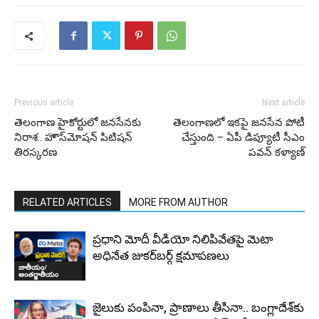
Previous article
Next article
తెలంగాణ హైకోర్టులో జనసేనకు
తెలంగాణలో ఇకపై జనసేన పోటీ
నిరాశ.. హౌస్‌మోషన్ పిటిషన్‌
చేస్తుంది – ఏపీ డిప్యూటీ సీఎం
తిరస్కరణ
పవన్ కళ్యాణ్
RELATED ARTICLES
MORE FROM AUTHOR
ప్రధాని మోదీ వీడియో నిలిపివేతపై మెటా
అధినేత జుకర్‌బర్గ్‌ క్షమాపణలు
జాతీయం/
అంతర్జాతీయం
జైలుకు పంపినా, ప్రాణాలు తీసినా.. బంగ్లాదేశ్‌కు