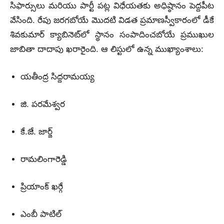
సిఫార్సులు మరియు పార్టీ పట్ల విధేయతకు అధిష్ఠానం పెద్దపీట
వేసింది.
రేపు జరగబోయే మొదటి విడత ప్రమాణస్వీకారంలో డీకే
శివకుమార్ క్యాబినెట్‌లో స్థానం సంపాదించబోయే ప్రముఖుల
జాబితా దాదాపు ఖరారైంది.
ఆ లిస్టులో ఉన్న ముఖ్యాంశాలు:
యతీంద్ర సిద్దరామయ్య
జి.
పరమేశ్వర
కే.జే.
జార్జ్
రామలింగారెడ్డి
ప్రియాంక్ ఖర్గే
ఎంబీ పాటిల్