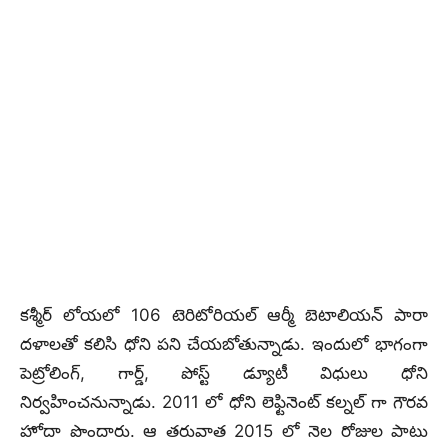
కశ్మీర్ లోయలో 106 టెరిటోరియల్ ఆర్మీ బెటాలియన్ పారా
దళాలతో కలిసి ధోని పని చేయబోతున్నాడు. ఇందులో భాగంగా
పెట్రోలింగ్, గార్డ్, పోస్ట్ డ్యూటీ విధులు ధోని
నిర్వహించనున్నాడు. 2011 లో ధోని లెఫ్టినెంట్ కల్నల్ గా గౌరవ
హోదా పొందారు. ఆ తరువాత 2015 లో నెల రోజుల పాటు