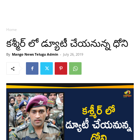
Home
కశ్మీర్ లో డ్యూటీ చేయనున్న ధోని
By
Mango News Telugu Admin
-
July 26, 2019