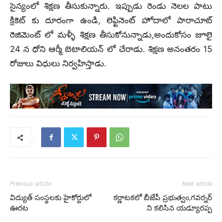
సైన్యంలో శిక్షణ తీసుకున్నారు. ఇప్పుడు రెండు నెలల పాటు
క్రికెట్ కు దూరంగా ఉండి, లెఫ్టినెంట్ హోదాలో పారాచూట్
రెజిమెంట్ లో మళ్ళీ శిక్షణ తీసుకోనున్నాడు,అందుకోసం జూలై
24 న ధోని ఆర్మీ బెటాలియన్ లో చేరాడు. శిక్షణ అనంతరం 15
రోజులు విధులు నిర్వహిస్తాడు.
Previous article
Next article
విద్యుత్ సంస్థలకు హైకోర్టులో
కర్ణాటకలో బీజేపీ ప్రభుత్వం,గవర్నర్
ఊరట
ని కలిసిన యడ్యూరప్ప