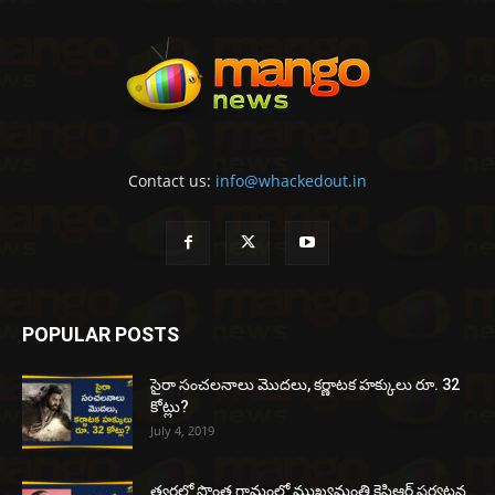
Contact us:
info@whackedout.in
POPULAR POSTS
సైరా సంచలనాలు మొదలు, కర్ణాటక హక్కులు రూ. 32
కోట్లు?
July 4, 2019
త్వరలో సొంత గ్రామంలో ముఖ్యమంత్రి కెసిఆర్ పర్యటన