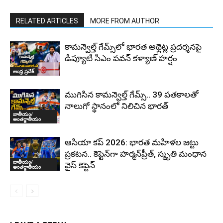
RELATED ARTICLES
MORE FROM AUTHOR
కామన్వెల్త్ గేమ్స్‌లో భారత అథ్లెట్ల ప్రదర్శనపై
డిప్యూటీ సీఎం పవన్ కళ్యాణ్ హర్షం
ఆంధ్ర ప్రదేశ్
ముగిసిన కామన్వెల్త్ గేమ్స్‌.. 39 పతకాలతో
నాలుగో స్థానంలో నిలిచిన భారత్
జాతీయం/
అంతర్జాతీయం
ఆసియా కప్ 2026: భారత మహిళల జట్టు
ప్రకటన.. కెప్టెన్‌గా హర్మన్‌ప్రీత్, స్మృతి మంధాన
జాతీయం/
వైస్ కెప్టెన్‌
అంతర్జాతీయం