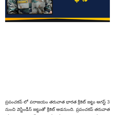
ప్రపంచకప్ లో పరాజయం తరువాత భారత క్రికెట్ జట్టు ఆగస్ట్ 3
నుంచి వెస్టిండీస్ జట్టుతో క్రికెట్ ఆడనుంది. ప్రపంచకప్ తరువాత