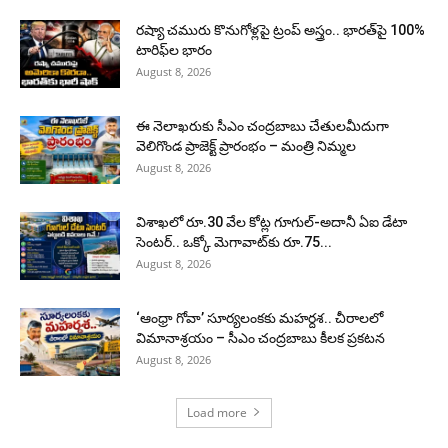
రష్యా చమురు కొనుగోళ్లపై ట్రంప్ అస్త్రం.. భారత్‌పై 100%
టారిఫ్‌ల భారం
August 8, 2026
ఈ నెలాఖరుకు సీఎం చంద్రబాబు చేతులమీదుగా
వెలిగొండ ప్రాజెక్ట్‌ ప్రారంభం – మంత్రి నిమ్మల
August 8, 2026
విశాఖలో రూ.30 వేల కోట్ల గూగుల్-అదానీ ఏఐ డేటా
సెంటర్.. ఒక్కో మెగావాట్‌కు రూ.75...
August 8, 2026
‘ఆంధ్రా గోవా’ సూర్యలంకకు మహర్దశ.. చీరాలలో
విమానాశ్రయం – సీఎం చంద్రబాబు కీలక ప్రకటన
August 8, 2026
Load more