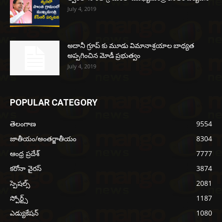
July 4, 2019
అదానీ గ్రూప్ కు మూడు విమానాశ్రయాల బాధ్యత
అప్పగించిన మోడీ ప్రభుత్వం
July 4, 2019
POPULAR CATEGORY
తెలంగాణ
9554
జాతీయం/అంతర్జాతీయం
8304
ఆంధ్ర ప్రదేశ్
7777
కరోనా వైరస్
3874
స్పెషల్స్
2081
స్పోర్ట్స్
1187
ఎడ్యుకేషన్
1080