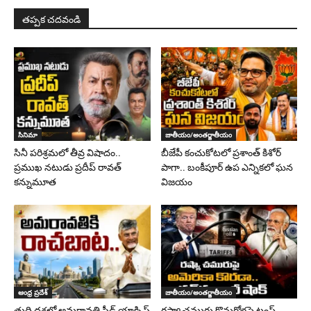
తప్పక చదవండి
సినిమా
జాతీయం/అంతర్జాతీయం
సినీ పరిశ్రమలో తీవ్ర విషాదం..
బీజేపీ కంచుకోటలో ప్రశాంత్ కిశోర్
ప్రముఖ నటుడు ప్రదీప్ రావత్
పాగా.. బంకీపూర్ ఉప ఎన్నికలో ఘన
కన్నుమూత
విజయం
ఆంధ్ర ప్రదేశ్
జాతీయం/అంతర్జాతీయం
తుది దశలో అమరావతి సీడ్ యాక్సిస్
రష్యా చమురు కొనుగోళ్లపై ట్రంప్