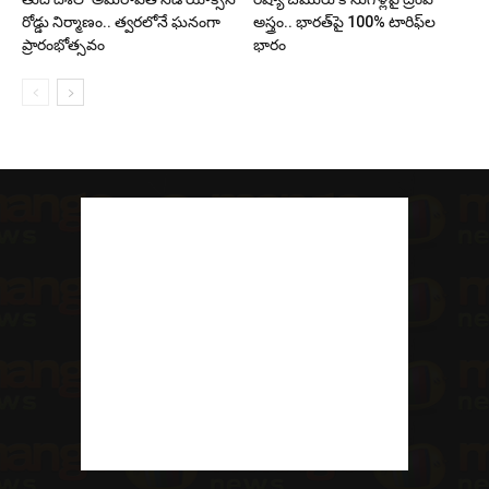
రోడ్డు నిర్మాణం.. త్వరలోనే ఘనంగా
అస్త్రం.. భారత్‌పై 100% టారిఫ్‌ల
ప్రారంభోత్సవం
భారం