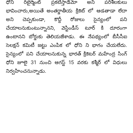
ధోని రిటైర్మెంట్ ప్రకటిస్తాడేమో అని పరిశీలకులు
భావించారు,అయితే అంతర్జాతీయ క్రికెట్ లో ఆడతాడా లేదా
అని చెప్పకుండా, కొద్దీ రోజులు సైన్యంలో పని
చేయాలనుకుంటున్నానని, వెస్టిండీస్ టూర్ కి దూరంగా
ఉంటానని బోర్డుకు తెలియజేశాడు. ఈ నేపథ్యంలో బీసీసీఐ
సెలక్షన్ కమిటీ జట్టు ఎంపిక లో ధోని ని భాగం చేయలేదు.
సైన్యంలో పని చేయాలనుకున్న భారత్ క్రికెటర్ మహేంద్ర సింగ్
ధోని జూలై 31 నుంచి ఆగస్ట్ 15 వరకు కశ్మీర్ లో విధులు
నిర్వహించనున్నాడు.