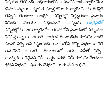
విష‌యం తెలిసిందే. అధికారంలోకి రావ‌డానికి ఆరు గ్యారెంటీలు
దోహ‌ద ప‌డ్డాయి. క‌ర్ణాట‌క స్ఫూర్తితో ఆరు గ్యారెంటీల‌ను తెర‌పైకి
తెచ్చిన తెలంగాణ కాంగ్రెస్‌.. ఎన్నిక‌ల్లో విస్తృతంగా ప్ర‌చారం
చేసింది. విజ‌యం సాధించింది. ఇప్పుడు
ఆంధ్ర‌ప్ర‌దేశ్
ఎన్నిక‌ల్లోనూ ఆరు గ్యారెంటీల త‌ర‌హాలోనే ప్ర‌చారంలో ఎక్కువ‌గా
వినిపిస్తున్నాయి. అయితే.. అక్క‌డ తెలుగుదేశం కూట‌మి వాటికి
సూప‌ర్ సిక్స్ అని పెట్టుకుంది. అందులోని కొన్ని ప‌థ‌కాలూ వేరే
అనుకోండి. అయితే.. తెలంగాణ‌లో ఆరు.. ఏపీలో సిక్స్..
లాంగ్వేజీలు వేరైన‌ప్ప‌టికీ.. అర్థం ఒక‌టే. ఏపీ కూట‌మి కీల‌కంగా
ఫోక‌స్ పెట్టింది.. ప్ర‌చారం చేస్తోంది.. ఆరు ప‌థ‌కాల‌పైనే.