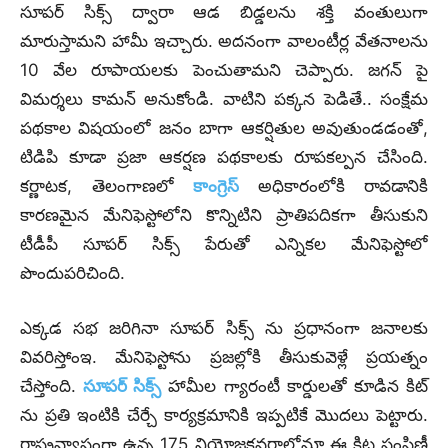
సూపర్ సిక్స్ ద్వారా ఆడ బిడ్డలను శక్తి వంతులుగా
మారుస్తామని హామీ ఇచ్చారు. అద‌నంగా వాలంటీర్ల వేతనాలను
10 వేల రూపాయలకు పెంచుతామని చెప్పారు. జ‌గ‌న్ పై
విమ‌ర్శ‌లు కామ‌న్ అనుకోండి. వాటిని ప‌క్క‌న పెడితే.. సంక్షేమ
పథకాల విషయంలో జ‌నం బాగా ఆకర్షితుల అవుతుండడంతో,
టిడిపి కూడా ప్రజా ఆకర్షణ పథకాలకు రూపకల్పన చేసింది.
కర్ణాటక, తెలంగాణలో
కాంగ్రెస్
అధికారంలోకి రావడానికి
కారణమైన మేనిఫెస్టోలోని కొన్నిటిని ప్రాతిపదికగా తీసుకుని
టీడీపీ సూపర్ సిక్స్ పేరుతో ఎన్నికల మేనిఫెస్టోలో
పొందుప‌రిచింది.
ఎక్క‌డ స‌భ జ‌రిగినా సూప‌ర్ సిక్స్ ను ప్ర‌ధానంగా జ‌నాల‌కు
వివ‌రిస్తోంఇ. మేనిఫెస్టోను ప్రజల్లోకి తీసుకువెళ్లే ప్ర‌య‌త్నం
చేస్తోంది.
సూపర్ సిక్స్
హామీల గ్యారంటీ కార్డులతో కూడిన కిట్
ను ప్రతి ఇంటికి చేర్చే కార్యక్రమానికి ఇప్పటికే మొదలు పెట్టారు.
రాష్ట్రవ్యాప్తంగా ఉన్న 175 నియోజకవర్గాల్లోనూ ఈ కిట్ల పంపిణీ