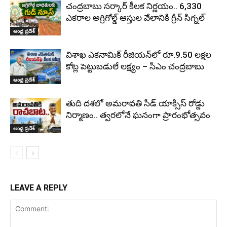
చంద్రబాబు సర్కార్ కీలక నిర్ణయం.. 6,330
ఎకరాల అగ్రిగోల్డ్ ఆస్తుల వేలానికి గ్రీన్ సిగ్నల్
ఆంధ్ర ప్రదేశ్
విశాఖ ఎకనామిక్ రీజియన్‌లో రూ.9.50 లక్షల
కోట్ల పెట్టుబడులే లక్ష్యం – సీఎం చంద్రబాబు
ఆంధ్ర ప్రదేశ్
తుది దశలో అమరావతి సీడ్ యాక్సిస్ రోడ్డు
నిర్మాణం.. త్వరలోనే ఘనంగా ప్రారంభోత్సవం
ఆంధ్ర ప్రదేశ్
LEAVE A REPLY