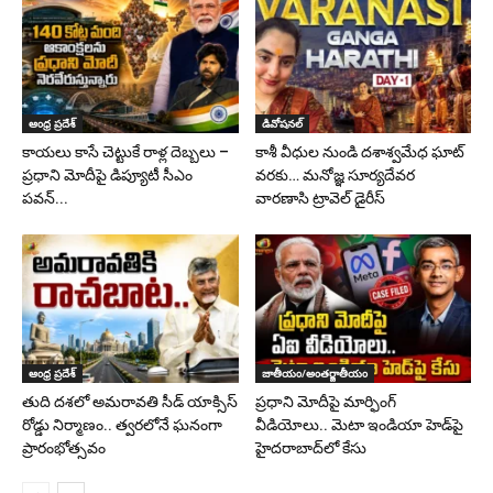
ఆంధ్ర ప్రదేశ్
డివోషనల్
కాయలు కాసే చెట్టుకే రాళ్ల దెబ్బలు –
కాశీ వీధుల నుండి దశాశ్వమేధ ఘాట్
ప్రధాని మోదీపై డిప్యూటీ సీఎం
వరకు… మనోజ్ఞ సూర్యదేవర
పవన్...
వారణాసి ట్రావెల్ డైరీస్
ఆంధ్ర ప్రదేశ్
జాతీయం/అంతర్జాతీయం
తుది దశలో అమరావతి సీడ్ యాక్సిస్
ప్రధాని మోదీపై మార్ఫింగ్
రోడ్డు నిర్మాణం.. త్వరలోనే ఘనంగా
వీడియోలు.. మెటా ఇండియా హెడ్‌పై
ప్రారంభోత్సవం
హైదరాబాద్‌లో కేసు