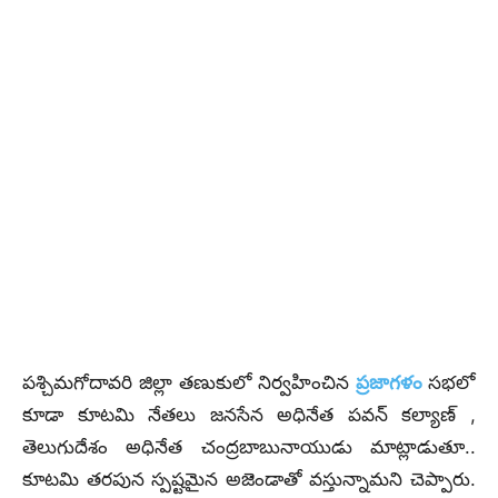
పశ్చిమగోదావరి జిల్లా తణుకులో నిర్వహించిన
ప్రజాగళం
సభలో
కూడా కూట‌మి నేత‌లు జనసేన అధినేత పవన్ కల్యాణ్ ,
తెలుగుదేశం అధినేత చంద్ర‌బాబునాయుడు మాట్లాడుతూ..
కూటమి తరపున స్పష్టమైన అజెండాతో వస్తున్నామని చెప్పారు.