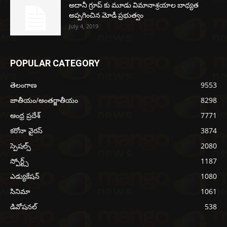
అదానీ గ్రూప్ కు మూడు విమానాశ్రయాల బాధ్యత
అప్పగించిన మోడీ ప్రభుత్వం
July 4, 2019
POPULAR CATEGORY
తెలంగాణ
9553
జాతీయం/అంతర్జాతీయం
8298
ఆంధ్ర ప్రదేశ్
7771
కరోనా వైరస్
3874
స్పెషల్స్
2080
స్పోర్ట్స్
1187
ఎడ్యుకేషన్
1080
సినిమా
1061
డివోషనల్
538