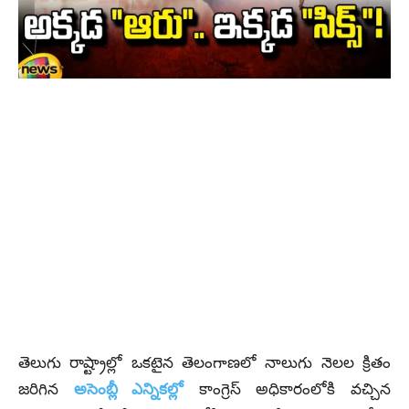
తెలుగు రాష్ట్రాల్లో ఒక‌టైన తెలంగాణ‌లో నాలుగు నెల‌ల క్రితం
జ‌రిగిన
అసెంబ్లీ ఎన్నిక‌ల్లో
కాంగ్రెస్ అధికారంలోకి వ‌చ్చిన