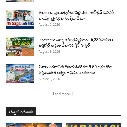
తెలంగాణ ప్రభుత్వ కీలక నిర్ణయం.. ఆన్‌లైన్ డెలివరీ
బాయ్స్, డ్రైవర్లకు సంక్షేమ ధీమా
August 6, 2026
చంద్రబాబు సర్కార్ కీలక నిర్ణయం.. 6,330 ఎకరాల
అగ్రిగోల్డ్ ఆస్తుల వేలానికి గ్రీన్ సిగ్నల్
August 6, 2026
విశాఖ ఎకనామిక్ రీజియన్‌లో రూ.9.50 లక్షల కోట్ల
పెట్టుబడులే లక్ష్యం – సీఎం చంద్రబాబు
August 6, 2026
Load more
తప్పక చదవండి