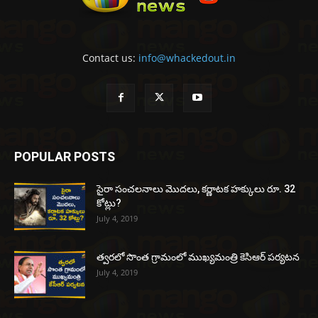
Contact us:
info@whackedout.in
POPULAR POSTS
సైరా సంచలనాలు మొదలు, కర్ణాటక హక్కులు రూ. 32
కోట్లు?
July 4, 2019
త్వరలో సొంత గ్రామంలో ముఖ్యమంత్రి కెసిఆర్ పర్యటన
July 4, 2019