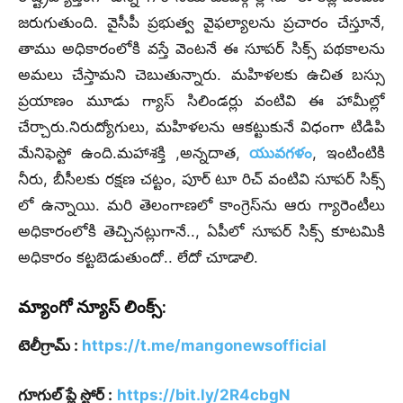
జరుగుతుంది. వైసీపీ ప్రభుత్వ వైఫల్యాలను ప్ర‌చారం చేస్తూనే,
తాము అధికారంలోకి వస్తే వెంటనే ఈ సూపర్ సిక్స్ పథకాలను
అమలు చేస్తామని చెబుతున్నారు. మహిళలకు ఉచిత బస్సు
ప్రయాణం మూడు గ్యాస్ సిలిండర్లు వంటివి ఈ హామీల్లో
చేర్చారు.నిరుద్యోగులు, మహిళలను ఆకట్టుకునే విధంగా టిడిపి
మేనిఫెస్టో ఉంది.మహాశక్తి ,అన్నదాత,
యువగళం
, ఇంటింటికి
నీరు, బీసీలకు రక్షణ చట్టం, పూర్ టూ రిచ్ వంటివి సూపర్ సిక్స్
లో ఉన్నాయి. మ‌రి తెలంగాణ‌లో కాంగ్రెస్‌ను ఆరు గ్యారెంటీలు
అధికారంలోకి తెచ్చినట్లుగానే.., ఏపీలో సూప‌ర్ సిక్స్ కూట‌మికి
అధికారం క‌ట్ట‌బెడుతుందో.. లేదో చూడాలి.
మ్యాంగో న్యూస్ లింక్స్:
టెలీగ్రామ్ :
https://t.me/mangonewsofficial
గూగుల్ ప్లే స్టోర్ :
https://bit.ly/2R4cbgN