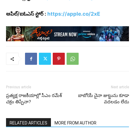
ఆపిల్/ఐఓఎస్ స్టోర్ :
https://apple.co/2xE
Previous article
Next article
ప్ర‌త్య‌క్ష రాజ‌కీయాల్లో సీఎం ర‌మేశ్
బాబోయే చైనా జుట్టును కూడా
చ‌క్రం తిప్పేనా?
వదలడం లేదు
RELATED ARTICLES
MORE FROM AUTHOR