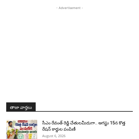
- Advertisement -
తాజా వార్తలు
సీఎం రేవంత్ రెడ్డి చేతులమీదుగా.. ఆగస్టు 15న కొత్త
రేషన్ కార్డుల పంపిణీ
August 6, 2026