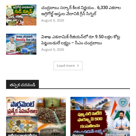
చంద్రబాబు సర్కార్ కీలక నిర్ణయం.. 6,330 ఎకరాల
అగ్రిగోల్డ్ ఆస్తుల వేలానికి గ్రీన్ సిగ్నల్
August 6, 2026
విశాఖ ఎకనామిక్ రీజియన్‌లో రూ.9.50 లక్షల కోట్ల
పెట్టుబడులే లక్ష్యం – సీఎం చంద్రబాబు
August 6, 2026
Load more
తప్పక చదవండి
జాతీయం/అంతర్జాతీయం
తెలంగాణ