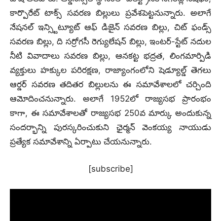
కార్పొరేట్ టాక్స్ సవరణ బిల్లులు ప్రవేశపెట్టనున్నారు. అలాగే
నేషనల్ ఇన్స్టిట్యూట్ ఆఫ్ డిజైన్ సవరణ బిల్లు, చిట్ ఫండ్స్
సవరణ బిల్లు, ది సర్రోగసీ రెగ్యులేషన్ బిల్లు, ఇంటర్-స్టేట్ నదుల
నీటి వివాదాలు సవరణ బిల్లు, ఆనకట్ట భద్రత, లింగమార్పిడి
వ్యక్తులు హక్కుల పరిరక్షణ, రాజ్యాంగంలోని షెడ్యూల్డ్ తెగలు
ఆర్డర్ సవరణ తదితర బిల్లులను ఈ సమావేశాలలో చర్చింది
ఆమోదించనున్నారు. అలాగే 1952లో రాజ్యసభ ప్రారంభం
కాగా, ఈ సమావేశాలతో రాజ్యసభ 250వ మార్కు అందుకున్న
సందర్భాన్ని పురస్కరించుకుని ఛైర్మన్‌ వెంకయ్య నాయుడు
ప్రత్యేక సమావేశాన్ని ఏర్పాటు చేయనున్నారు.
[subscribe]