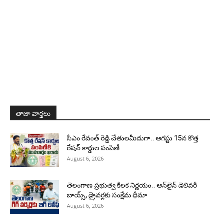
తాజా వార్తలు
సీఎం రేవంత్ రెడ్డి చేతులమీదుగా.. ఆగస్టు 15న కొత్త
రేషన్ కార్డుల పంపిణీ
August 6, 2026
తెలంగాణ ప్రభుత్వ కీలక నిర్ణయం.. ఆన్‌లైన్ డెలివరీ
బాయ్స్, డ్రైవర్లకు సంక్షేమ ధీమా
August 6, 2026