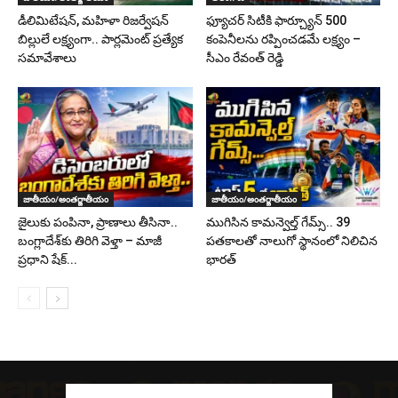
డీలిమిటేషన్, మహిళా రిజర్వేషన్
ఫ్యూచర్ సిటీకి ఫార్చ్యూన్ 500
బిల్లులే లక్ష్యంగా.. పార్లమెంట్ ప్రత్యేక
కంపెనీలను రప్పించడమే లక్ష్యం –
సమావేశాలు
సీఎం రేవంత్ రెడ్డి
జాతీయం/అంతర్జాతీయం
జాతీయం/అంతర్జాతీయం
జైలుకు పంపినా, ప్రాణాలు తీసినా..
ముగిసిన కామన్వెల్త్ గేమ్స్‌.. 39
బంగ్లాదేశ్‌కు తిరిగి వెళ్తా – మాజీ
పతకాలతో నాలుగో స్థానంలో నిలిచిన
ప్రధాని షేక్...
భారత్