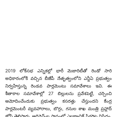
2019 లోక్‌సభ ఎన్నికల్లో భారీ మెజారిటీతో రెండో సారి
అధికారంలోకి వచ్చిన బీజేపీ నేతృత్వంలోని ఎన్డీఏ ప్రభుత్వం
నిర్వహిస్తున్న రెండవ పార్లమెంటు సమావేశాలు ఇవి. ఈ
శీతాకాల సమావేశాల్లో 27 బిల్లులను ప్రవేశపెట్టి, చర్చించి
ఆమోదించేందుకు ప్రభుత్వం కసరత్తు చేస్తుందని కేంద్ర
పార్లమెంటరీ వ్యవహారాలు, బొగ్గు, గనుల శాఖ మంత్రి ప్రహ్లాద్
జోషి తెలిపారు. ఆర్డినెన్స్‌ల స్థానంలో ఎలక్ట్రానిక్ సిగరెట్ల నిషేధం,