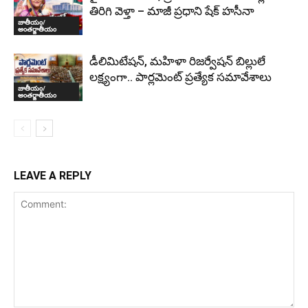
తిరిగి వెళ్తా – మాజీ ప్రధాని షేక్ హసీనా
జాతీయం/
అంతర్జాతీయం
డీలిమిటేషన్, మహిళా రిజర్వేషన్ బిల్లులే
లక్ష్యంగా.. పార్లమెంట్ ప్రత్యేక సమావేశాలు
జాతీయం/
అంతర్జాతీయం
LEAVE A REPLY