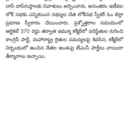
దాస్‌ దాస్‌గుప్తాలకు నివాళులు అర్పించారు. అనంతరం ఇటీవల
లోక్ సభకు ఎన్నికయిన సభ్యుల చేత లోక్‌సభ స్పీకర్‌ ఓం బిర్లా
ప్రమాణ స్వీకారం చేయించారు. ప్రశ్నోత్తరాల సమయంలో
ఆర్టికల్‌ 370 రద్దు తర్వాత జమ్మూ కశ్మీర్‌లో పరిస్థితుల గురించి
కాంగ్రెస్ పార్టీ, మహారాష్ట్ర రైతుల సమస్యలపై శివసేన, కశ్మీర్‌లో
నిర్బంధంలో ఉంచిన నేతల అంశంపై టీఎంసీ పార్టీలు వాయిదా
తీర్మానాలు ఇచ్చాయి.