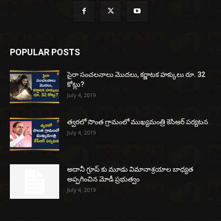
POPULAR POSTS
సైరా సంచలనాలు మొదలు, కర్ణాటక హక్కులు రూ. 32
కోట్లు?
July 4, 2019
త్వరలో సొంత గ్రామంలో ముఖ్యమంత్రి కెసిఆర్ పర్యటన
July 4, 2019
అదానీ గ్రూప్ కు మూడు విమానాశ్రయాల బాధ్యత
అప్పగించిన మోడీ ప్రభుత్వం
July 4, 2019