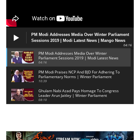
PM Modi Addresses Media Over Winter Parliament
Sessions 2019 | Modi Latest News | Mango News
04:16
PM Modi Addresses Media Over Winter
Parliament Sessions 2019 | Modi Latest News
| Mango News
04:16
PM Modi Praises NCP And BJD For Adhering To
Parliamentary Norms | Winter Parliament
Sessions 2019
10:39
Ghulam Nabi Azad Pays Homage To Congress
Leader Arun Jaitley | Winter Parliament
Sessions 2019
08:10
Lok Sabha Speaker Om Birla Pays Homage To
Arun Jaitley, Sushma Swaraj And Ram
Jethmalani | MangoNews
08:51
TDP MP Kesineni Nani Fires Over English
Medium In AP Govt Schools |
LokSabhaSession2019 | Mango News
05:14