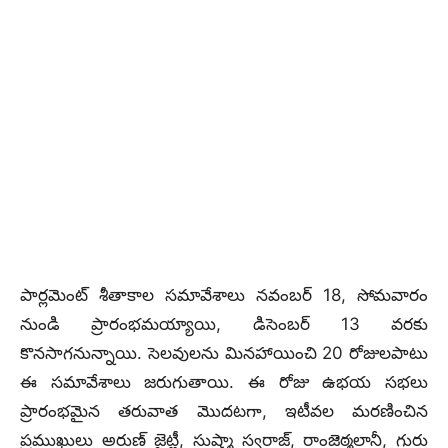
పార్లమెంట్‌ శీతాకాల సమావేశాలు నవంబర్ 18, సోమవారం
నుండి ప్రారంభమయ్యాయి, డిసెంబర్‌ 13 వరకు
కొనసాగనున్నాయి. సెలవులను మినహాయించి 20 రోజులపాటు
ఈ సమావేశాలు జరుగుతాయి. ఈ రోజు ఉభయ సభలు
ప్రారంభమైన తరువాత మొదటగా, ఇటీవల మరణించిన
ప్రముఖులు అరుణ్‌ జైట్లీ, సుష్మా స్వరాజ్‌, రాంజెఠ్మలానీ, గురు