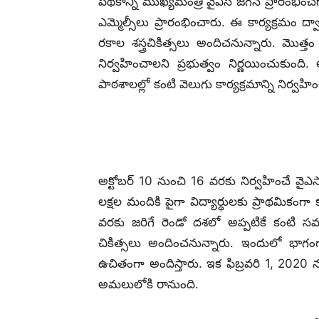
పథకాన్ని ముఖ్యమంత్రి వైఎస్ జగన్ ప్రారంభించగా
ఎమ్మెల్సీలు ప్రారంభించారు. ఈ కార్యక్రమం ద్వ
రకాల శస్త్రచికిత్సలు అందిచనున్నారు. మొత
నిర్వహించాలని ప్రభుత్వం నిర్ణయించుకుంది.
పాఠశాలల్లో కంటి వెలుగు కార్యక్రమాన్ని నిర్వహ
అక్టోబర్‌ 10 నుంచి 16 వరకు నిర్వహించే వై
లక్షల మందికి పైగా విద్యార్థులకు ప్రాథమికంగా 
వరకు జరిగే రెండో దశలో అప్పటికే కంటి సమస్
చికిత్సలు అందించనున్నారు. ఇందులో భాగంగా
ఉచితంగా అందిస్తారు. ఇక ఫిబ్రవరి 1, 2020 ను
అమలులోకి రానుంది.