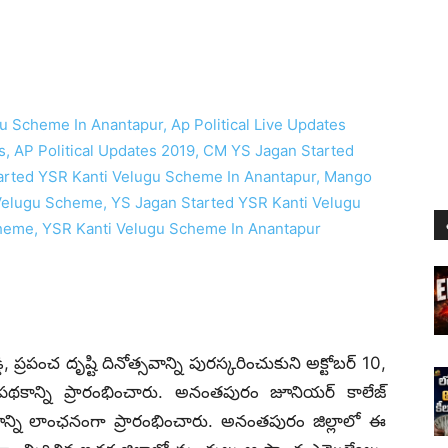
డి, ప్రపంచ దృష్టి దినోత్సవాన్ని పురస్కరించుకుని అక్టోబర్ 10,
పథకాన్ని ప్రారంభించారు. అనంతపురం జూనియర్‌ కాలేజ్‌
క్రమాన్ని లాంఛనంగా ప్రారంభించారు. అనంతపురం జిల్లాలో ఈ