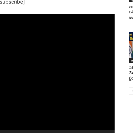
[subscribe]
అబ
వి
అం
జ
పశ
వే
ప్