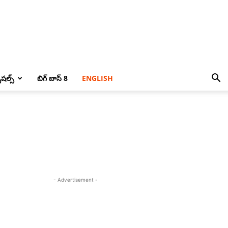
పెషల్స్
బిగ్ బాస్ 8
ENGLISH
- Advertisement -