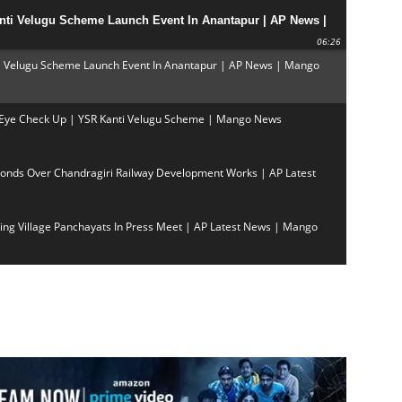
ti Velugu Scheme Launch Event In Anantapur | AP News |
06:26
ti Velugu Scheme Launch Event In Anantapur | AP News | Mango
ee Eye Check Up | YSR Kanti Velugu Scheme | Mango News
nds Over Chandragiri Railway Development Works | AP Latest
ng Village Panchayats In Press Meet | AP Latest News | Mango