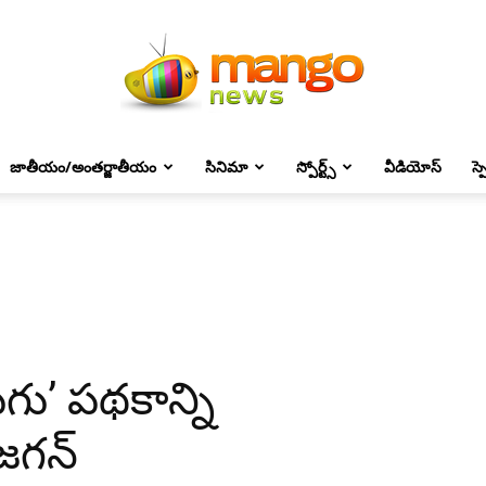
జాతీయం/అంతర్జాతీయం
సినిమా
స్పోర్ట్స్
వీడియోస్
స్
Mango
News
ుగు’ పథకాన్ని
 జగన్