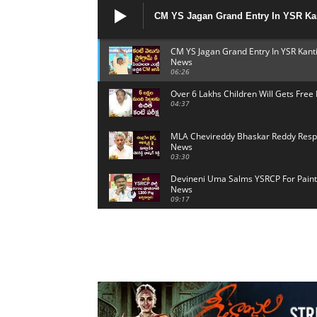
CM YS Jagan Grand Entry In YSR Kan
Mango News
CM YS Jagan Grand Entry In YSR Kan
News
06:26
Over 6 Lakhs Children Will Gets Fr
04:37
MLA Chevireddy Bhaskar Reddy Respo
News
03:30
Devineni Uma Salms YSRCP For Painti
News
09:17