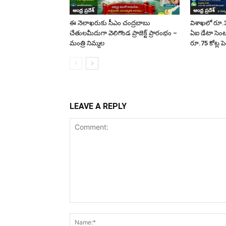
ఆంధ్ర ప్రదేశ్
ఆంధ్ర ప్రదేశ్
ఈ నెలాఖరుకు సీఎం చంద్రబాబు
విశాఖలో రూ.3
చేతులమీదుగా వెలిగొండ ప్రాజెక్ట్‌ ప్రారంభం –
ఏఐ డేటా సెంటర
మంత్రి నిమ్మల
రూ.75 కోట్ల పె
LEAVE A REPLY