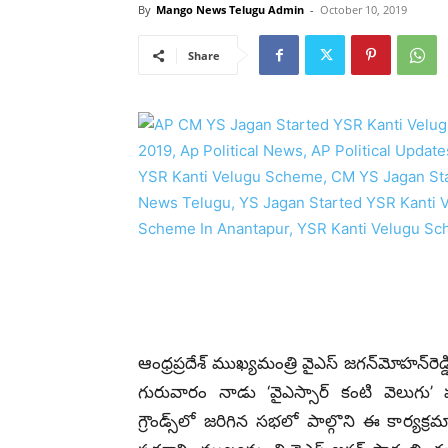
By
Mango News Telugu Admin
-
October 10, 2019
Share
ఆంధ్రప్రదేశ్ ముఖ్యమంత్రి వైఎస్‌ జగన్‌మోహన్‌రెడ్
గురువారం నాడు ‘వైఎస్సార్‌ కంటి వెలుగు’ 
గ్రౌండ్స్‌లో జరిగిన సభలో పాల్గొని ఈ కార్య