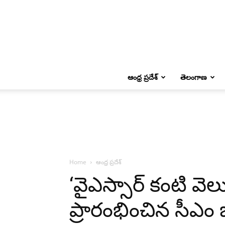
ఆంధ్ర ప్రదేశ్
తెలంగాణ
Home
ఆంధ్ర ప్రదేశ్
‘వైఎస్సార్‌ కంటి వెల
ప్రారంభించిన సీఎం