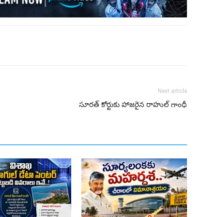
Next article
సూరత్ కోర్టుకు హాజరైన రాహుల్ గాంధీ