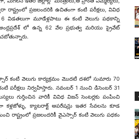
, మిగిలిన ఇతర జిల్లాల్లో మంత్రులు,ఆ ప్రాంత ఎమ్మెల్యేలు,
ారా రాష్ట్రంలో ప్రజలందరికి ఉచితంగా కంటి పరీక్షలు, వివిధ
్తం 6 విడతలుగా మూడేళ్లపాటు ఈ కంటి వెలుగు పథకాన్ని
 ఆంధ్రప్రదేశ్ లో ఉన్న 62 వేల ప్రభుత్వ మరియు ప్రైవేట్
ించబోతున్నారు.
ఎస్సార్‌ కంటి వెలుగు కార్యక్రమం మొదటి దశలో సుమారు 70
కంటి పరీక్షలు నిర్వహిస్తారు. నవంబర్‌ 1 నుంచి డిసెంబర్‌ 31
యలు గుర్తించిన వారికీ వివిధ విజన్ సెంటర్లకు పంపించి
 కళ్లజోళ్ళు, క్యాటరాక్ట్‌ ఆపరేషన్లు ఇతర సేవలను కూడ
ంచి రాష్ట్రంలో ప్రజలందరికీ వైఎస్సార్‌ కంటి వెలుగు పధకం
స్