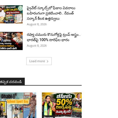
ప్రైవేట్ స్కూల్స్‌లో ఫీజుల వివరాలు
బహిరంగంగా ప్రకటించాలి.. రేవంత్
సర్కార్ కీలక ఉత్తర్వులు
August 8, 2026
రష్యా చమురు కొనుగోళ్లపై ట్రంప్ అస్త్రం..
భారత్‌పై 100% టారిఫ్‌ల భారం
August 8, 2026
Load more
తప్పక చదవండి
పెషల్స్
తెలంగాణ