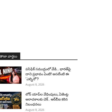
తాజా వార్తలు
పసిఫిక్ సముద్రంలో వేడి… భారత్‌పై
దాని ప్రభావం ఏంటి! అసలేంటి ఈ
‘ఎల్నినో’?
August 8, 2026
లోన్ యాప్‌ల వేధింపులు, ఏజెంట్ల
అరాచకాలకు చెక్.. ఆర్‌బీఐ కఠిన
నిబంధనలు
August 8, 2026