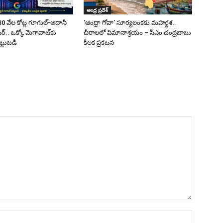
ఆంధ్ర ప్రదేశ్
0 వేల కోట్ల గూగుల్-అదానీ
‘ఆంధ్రా గోవా’ సూర్యలంకకు మహర్దశ..
్.. ఒక్కో మెగావాట్‌కు
చీరాలలో విమానాశ్రయం – సీఎం చంద్రబాబు
ట్టుబడి
కీలక ప్రకటన