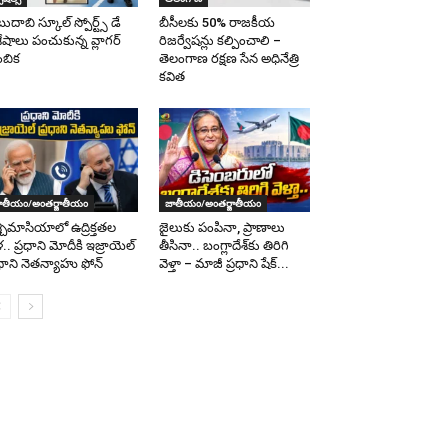
ుదాబి స్కూల్ స్పోర్ట్స్ డే
బీసీలకు 50% రాజకీయ
శేషాలు పంచుకున్న వ్లాగర్
రిజర్వేషన్లు కల్పించాలి –
బిక
తెలంగాణ రక్షణ సేన అధినేత్రి
కవిత
ాతీయం/అంతర్జాతీయం
జాతీయం/అంతర్జాతీయం
్చిమాసియాలో ఉద్రిక్తతల
జైలుకు పంపినా, ప్రాణాలు
ళ.. ప్రధాని మోదీకి ఇజ్రాయెల్
తీసినా.. బంగ్లాదేశ్‌కు తిరిగి
రధాని నెతన్యాహు ఫోన్
వెళ్తా – మాజీ ప్రధాని షేక్...