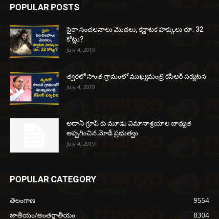
POPULAR POSTS
సైరా సంచలనాలు మొదలు, కర్ణాటక హక్కులు రూ. 32
కోట్లు?
July 4, 2019
త్వరలో సొంత గ్రామంలో ముఖ్యమంత్రి కెసిఆర్ పర్యటన
July 4, 2019
అదానీ గ్రూప్ కు మూడు విమానాశ్రయాల బాధ్యత
అప్పగించిన మోడీ ప్రభుత్వం
July 4, 2019
POPULAR CATEGORY
తెలంగాణ
9554
జాతీయం/అంతర్జాతీయం
8304