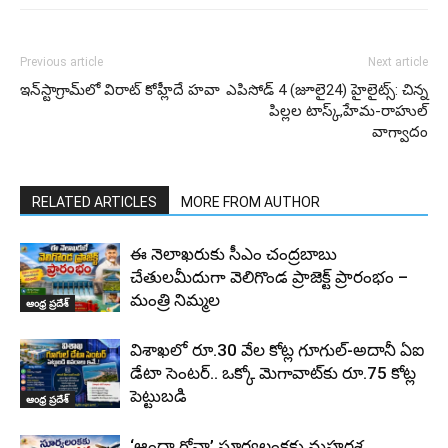
Previous article
Next article
ఇన్‌స్టాగ్రామ్‌లో విరాట్ కోహ్లీదే హవా
ఎపిసోడ్ 4 (జూలై24) హైలైట్స్: చిన్న
పిల్లల టాస్క్,హేమ-రాహుల్
వాగ్వాదం
RELATED ARTICLES
MORE FROM AUTHOR
ఈ నెలాఖరుకు సీఎం చంద్రబాబు
చేతులమీదుగా వెలిగొండ ప్రాజెక్ట్‌ ప్రారంభం –
మంత్రి నిమ్మల
ఆంధ్ర ప్రదేశ్
విశాఖలో రూ.30 వేల కోట్ల గూగుల్-అదానీ ఏఐ
డేటా సెంటర్.. ఒక్కో మెగావాట్‌కు రూ.75 కోట్ల
పెట్టుబడి
ఆంధ్ర ప్రదేశ్
‘ఆంధ్రా గోవా’ సూర్యలంకకు మహర్దశ..