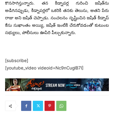
కొనసాగిస్తున్నారు. తన కిడ్నాపర్ల గురించి జషిత్‌ను
అడిగినప్పుడు, కిడ్నాపర్లలో ఒకరికి తనకు తెలుసు, అతని పేరు
రాజు అని జషిత్ చెప్పాడు. సంచలనం సృష్టించిన జషిత్ కిడ్నాప్
కేసు సుఖాంతం అయ్యి, జషిత్ ఇంటికి చేరుకోవడంతో కుటుంబ
సభ్యులు, పోలీసులు ఊపిరి పీల్చుకున్నారు.
[subscribe]
[youtube_video videoid=Nc9nCuglB7I]