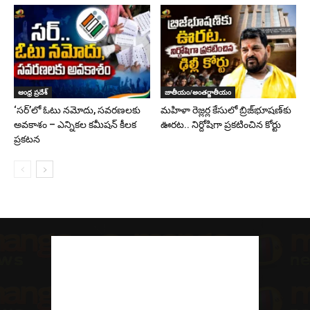
ఆంధ్ర ప్రదేశ్
జాతీయం/అంతర్జాతీయం
‘సర్‌’లో ఓటు నమోదు, సవరణలకు
మహిళా రెజ్లర్ల కేసులో బ్రిజ్‌భూషణ్‌కు
అవకాశం – ఎన్నికల కమీషన్ కీలక
ఊరట.. నిర్దోషిగా ప్రకటించిన కోర్టు
ప్రకటన