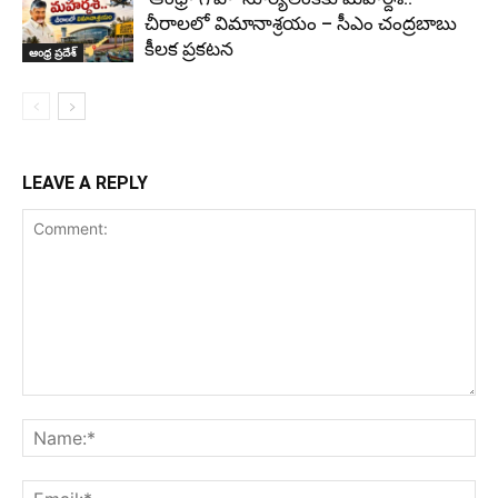
చీరాలలో విమానాశ్రయం – సీఎం చంద్రబాబు
కీలక ప్రకటన
ఆంధ్ర ప్రదేశ్
LEAVE A REPLY