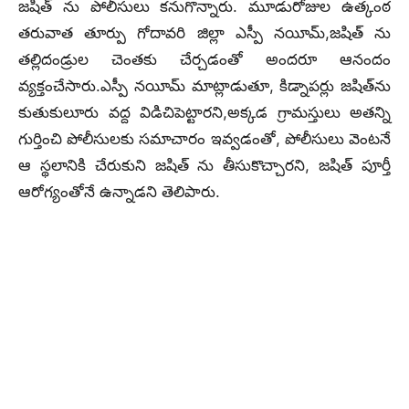
జషిత్ ను పోలీసులు కనుగొన్నారు. మూడురోజుల ఉత్కంఠ
తరువాత తూర్పు గోదావరి జిల్లా ఎస్పీ నయీమ్,జషిత్ ను
తల్లిదండ్రుల చెంతకు చేర్చడంతో అందరూ ఆనందం
వ్యక్తంచేసారు.ఎస్పీ నయీమ్ మాట్లాడుతూ, కిడ్నాపర్లు జషిత్‌ను
కుతుకులూరు వద్ద విడిచిపెట్టారని,అక్కడ గ్రామస్తులు అతన్ని
గుర్తించి పోలీసులకు సమాచారం ఇవ్వడంతో, పోలీసులు వెంటనే
ఆ స్థలానికి చేరుకుని జషిత్ ను తీసుకొచ్చారని, జషిత్ పూర్తీ
ఆరోగ్యంతోనే ఉన్నాడని తెలిపారు.