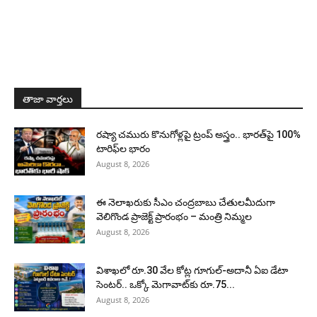
తాజా వార్తలు
రష్యా చమురు కొనుగోళ్లపై ట్రంప్ అస్త్రం.. భారత్‌పై 100%
టారిఫ్‌ల భారం
August 8, 2026
ఈ నెలాఖరుకు సీఎం చంద్రబాబు చేతులమీదుగా
వెలిగొండ ప్రాజెక్ట్‌ ప్రారంభం – మంత్రి నిమ్మల
August 8, 2026
విశాఖలో రూ.30 వేల కోట్ల గూగుల్-అదానీ ఏఐ డేటా
సెంటర్.. ఒక్కో మెగావాట్‌కు రూ.75...
August 8, 2026