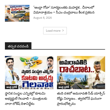
‘ఆంధ్రా గోవా’ సూర్యలంకకు మహర్దశ.. చీరాలలో
విమానాశ్రయం – సీఎం చంద్రబాబు కీలక ప్రకటన
August 8, 2026
Load more
తప్పక చదవండి
ఆంధ్ర ప్రదేశ్
ఆంధ్ర ప్రదేశ్
స్థానిక సంస్థల ఎన్నికల్లో కూటమి
తుది దశలో అమరావతి సీడ్ యాక్సిస్
అభ్యర్థులే గెలవాలి – మంత్రులకు
రోడ్డు నిర్మాణం.. త్వరలోనే ఘనంగా
నారా లోకేష్ దిశానిర్దేశం
ప్రారంభోత్సవం