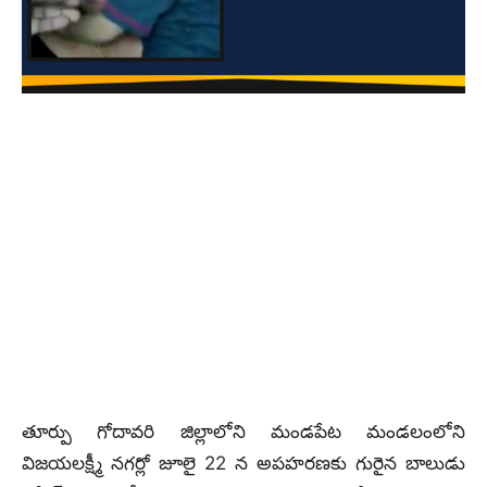
తూర్పు గోదావరి జిల్లాలోని మండపేట మండలంలోని
విజయలక్ష్మీ నగర్లో జూలై 22 న అపహరణకు గురైన బాలుడు