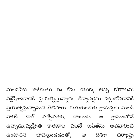
మండపేట పోలీసులు ఈ కేసు యొక్క అన్ని కోణాలను
విశ్లేషించడానికి ప్రయత్నిస్తున్నారు, కిడ్నాపర్లను పట్టుకోవడానికి
ప్రయత్నిస్తున్నామని తెలిపారు. కుతుకులూరు గ్రామస్తుల నుండి
వారికి కాల్ వచ్చేవరకు, బాలుడు ఆ గ్రామంలోనే
ఉన్నాడు,వ్యక్తిగత కారణాల వలనే జషిత్‌ను అపహరించి
ఉంటారని భావిస్తుండడంతో, ఆ దిశగా దర్యాప్తు