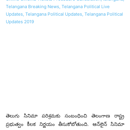
తెలుగు సినిమా పరిశ్రమకు సంబంధించి తెలంగాణ రాష్ట్ర
ప్రభుత్వం కీలక నిర్ణయం తీసుకోబోతుంది. ఆన్‌లైన్‌ సినిమా