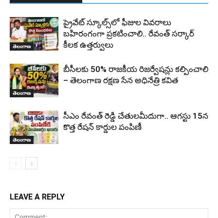
ప్రైవేట్ స్కూల్స్‌లో ఫీజుల వివరాలు
బహిరంగంగా ప్రకటించాలి.. రేవంత్ సర్కార్
కీలక ఉత్తర్వులు
తెలంగాణ
బీసీలకు 50% రాజకీయ రిజర్వేషన్లు కల్పించాలి
– తెలంగాణ రక్షణ సేన అధినేత్రి కవిత
తెలంగాణ
సీఎం రేవంత్ రెడ్డి చేతులమీదుగా.. ఆగస్టు 15న
కొత్త రేషన్ కార్డుల పంపిణీ
తెలంగాణ
LEAVE A REPLY