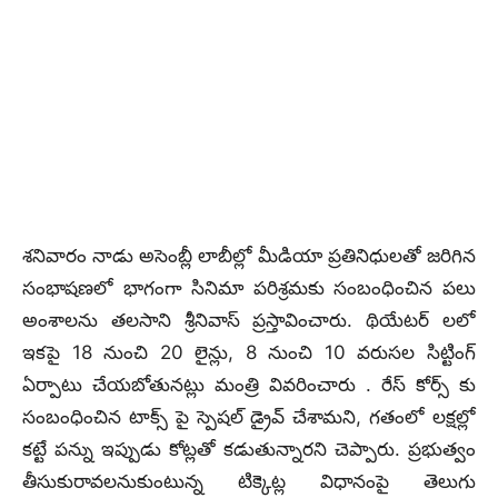
శనివారం నాడు అసెంబ్లీ లాబీల్లో మీడియా ప్రతినిధులతో జరిగిన
సంభాషణలో భాగంగా సినిమా పరిశ్రమకు సంబంధించిన పలు
అంశాలను తలసాని శ్రీనివాస్ ప్రస్తావించారు. థియేటర్ లలో
ఇకపై 18 నుంచి 20 లైన్లు, 8 నుంచి 10 వరుసల సిట్టింగ్
ఏర్పాటు చేయబోతునట్లు మంత్రి వివరించారు . రేస్ కోర్స్ కు
సంబంధించిన టాక్స్ పై స్పెషల్ డ్రైవ్ చేశామని, గతంలో లక్షల్లో
కట్టే పన్ను ఇప్పుడు కోట్లతో కడుతున్నారని చెప్పారు. ప్రభుత్వం
తీసుకురావలనుకుంటున్న టిక్కెట్ల విధానంపై తెలుగు