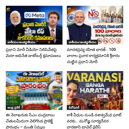
జాతీయం/అంతర్జాతీయం
జాతీయం/అంతర్జాతీయం
ప్రధాని మోదీ వీడియో నిలిపివేతపై
మాదకద్రవ్య రహిత భారత్.. 100
మెటా అధినేత జుకర్‌బర్గ్‌ క్షమాపణలు
వారాల ప్రచార కార్యక్రమానికి శ్రీకారం
చుట్టిన ప్రధాని మోదీ
ఆంధ్ర ప్రదేశ్
డివోషనల్
ఈ నెలాఖరుకు సీఎం చంద్రబాబు
కాశీ వీధుల నుండి దశాశ్వమేధ ఘాట్
చేతులమీదుగా వెలిగొండ ప్రాజెక్ట్‌
వరకు… మనోజ్ఞ సూర్యదేవర
ప్రారంభం – మంత్రి నిమ్మల
వారణాసి ట్రావెల్ డైరీస్