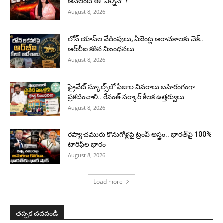
అసలేంటి ఈ ‘ఎల్నినో’?
August 8, 2026
లోన్ యాప్‌ల వేధింపులు, ఏజెంట్ల అరాచకాలకు చెక్..
ఆర్‌బీఐ కఠిన నిబంధనలు
August 8, 2026
ప్రైవేట్ స్కూల్స్‌లో ఫీజుల వివరాలు బహిరంగంగా
ప్రకటించాలి.. రేవంత్ సర్కార్ కీలక ఉత్తర్వులు
August 8, 2026
రష్యా చమురు కొనుగోళ్లపై ట్రంప్ అస్త్రం.. భారత్‌పై 100%
టారిఫ్‌ల భారం
August 8, 2026
Load more
తప్పక చదవండి