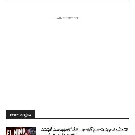
- Advertisement -
తాజా వార్తలు
పసిఫిక్ సముద్రంలో వేడి… భారత్‌పై దాని ప్రభావం ఏంటి!