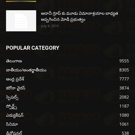
అదానీ గ్రూప్ కు మూడు విమానాశ్రయాల బాధ్యత
అప్పగించిన మోడీ ప్రభుత్వం
July 4, 2019
POPULAR CATEGORY
తెలంగాణ
9555
జాతీయం/అంతర్జాతీయం
8305
ఆంధ్ర ప్రదేశ్
7777
కరోనా వైరస్
3874
స్పెషల్స్
2082
స్పోర్ట్స్
1187
ఎడ్యుకేషన్
1080
సినిమా
1061
డివోషనల్
538