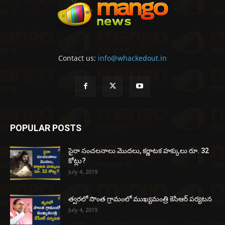
Contact us:
info@whackedout.in
POPULAR POSTS
సైరా సంచలనాలు మొదలు, కర్ణాటక హక్కులు రూ. 32
కోట్లు?
July 4, 2019
త్వరలో సొంత గ్రామంలో ముఖ్యమంత్రి కెసిఆర్ పర్యటన
July 4, 2019